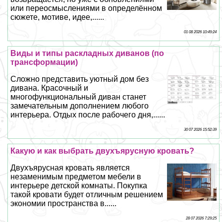
или переосмыслениями в определённом
сюжете, мотиве, идее,......
01 08 2026 10:49:24
Виды и типы раскладных диванов (по
трaнcформации)
Сложно представить уютный дом без
дивана. Красочный и
многофункциональный диван станет
замечательным дополнением любого
интерьера. Отдых после рабочего дня,......
30 07 2026 15:52:39
Какую и как выбрать двухъярусную кровать?
Двухъярусная кровать является
незаменимым предметом мебели в
интерьере детской комнаты. Покупка
такой кровати будет отличным решением
экономии прострaнcтва в......
28 07 2026 7:29:25