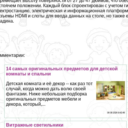
ремещает высоту поверхности от 27 до 47 дюймов, что обесп
стоячем положении. Каждый блок спроектирован с учетом ги
ектростанцию, электрическая и информационная платформ
зъемы HDMI и слоты для ввода данных на столе, но также 
адина.
мментарии:
14 самых оригинальных предметов для детской
комнаты и спальни
Детская комната и её декор -- как раз тот
случай, когда можно дать волю своей
фантазии. Ниже небольшая подборка
оригинальных предметов мебели и
декора, который,...
06 08 2026 8:42:46
Витражные светильники