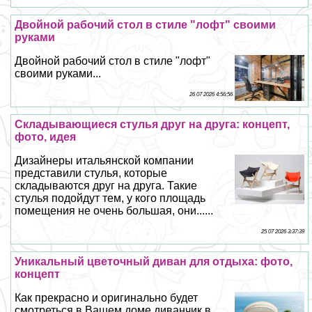
Двойной рабочий стол в стиле "лофт" своими
руками
Двойной рабочий стол в стиле "лофт"
своими руками...
26 07 2026 4:56:56
Складывающиеся стулья друг на друга: концепт,
фото, идея
Дизайнеры итальянской компании
представили стулья, которые
складываются друг на друга. Такие
стулья подойдут тем, у кого площадь
помещения не очень большая, они......
25 07 2026 3:37:39
Уникальный цветочный диван для отдыха: фото,
концепт
Как прекрасно и оригинально будет
смотреться в Вашем доме диванчик в