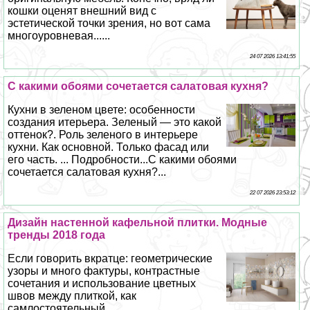
кошки оценят внешний вид с
эстетической точки зрения, но вот сама
многоуровневая......
24 07 2026 13:41:55
С какими обоями сочетается салатовая кухня?
Кухни в зеленом цвете: особенности
создания итерьера. Зеленый — это какой
оттенок?. Роль зеленого в интерьере
кухни. Как основной. Только фасад или
его часть. ... Подробности...С какими обоями
сочетается салатовая кухня?...
22 07 2026 23:53:12
Дизайн настенной кафельной плитки. Модные
тренды 2018 года
Если говорить вкратце: геометрические
узоры и много фактуры, контрастные
сочетания и использование цветных
швов между плиткой, как
самлостоятельный...