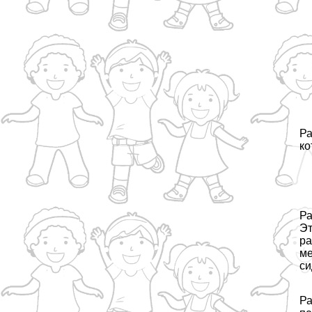
Ра
ко
Ра
Эт
ра
ме
си
Ра