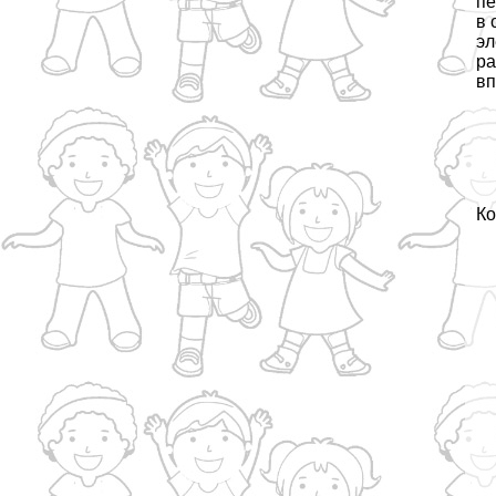
пе
в 
эл
ра
вп
Ко