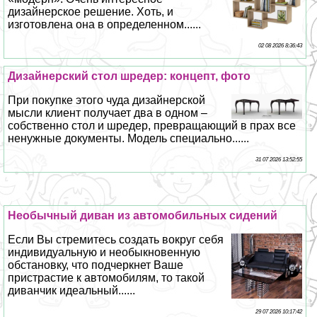
дизайнерское решение. Хоть, и
изготовлена она в определенном......
02 08 2026 8:36:43
Дизайнерский стол шредер: концепт, фото
При покупке этого чуда дизайнерской
мысли клиент получает два в одном –
собственно стол и шредер, превращающий в прах все
ненужные документы. Модель специально......
31 07 2026 13:52:55
Необычный диван из автомобильных сидений
Если Вы стремитесь создать вокруг себя
индивидуальную и необыкновенную
обстановку, что подчеркнет Ваше
пристрастие к автомобилям, то такой
диванчик идеальный......
29 07 2026 10:17:42