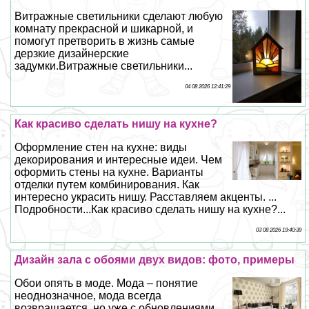
Витражные светильники сделают любую
комнату прекрасной и шикарной, и
помогут претворить в жизнь самые
дерзкие дизайнерские
задумки.Витражные светильники...
04 08 2026 12:41:29
Как красиво сделать нишу на кухне?
Оформление стен на кухне: виды
декорирования и интересные идеи. Чем
оформить стены на кухне. Варианты
отделки путем комбинирования. Как
интересно украсить нишу. Расставляем акценты. ...
Подробности...Как красиво сделать нишу на кухне?...
03 08 2026 19:40:39
Дизайн зала с обоями двух видов: фото, примеры
Обои опять в моде. Мода – понятие
неоднозначное, мода всегда
возвращается, но уже с обновлениями