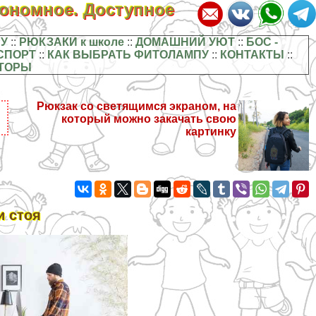
кономное. Доступное
У
::
РЮКЗАКИ к школе
::
ДОМАШНИЙ УЮТ
::
БОС -
СПОРТ
::
КАК ВЫБРАТЬ ФИТОЛАМПУ
::
КОНТАКТЫ
::
ТОРЫ
Рюкзак со светящимся экраном, на
который можно закачать свою
картинку
и стоя