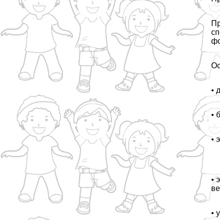
Пр
сп
фо
Ос
• 
• 
• 
• 
ве
• 