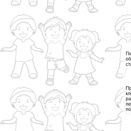
Пе
об
ст
Пр
кл
ра
пе
по