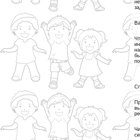
не
за
Ва
Чт
ин
на
бы
по
Сп
Пр
вы
ре
Чи
с