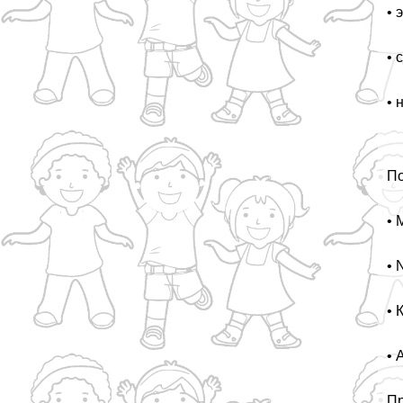
• 
• 
• 
По
• 
• 
• 
• 
Пр