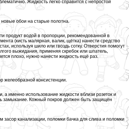
блематично. Жидкость легко справится с непростой
 новые обои на старые полотна.
ти продукт водой в пропорции, рекомендованной в
ента (кисть малярная, валик, щётка) нанести средство
тах, используя шило или гвоздь сотку. Отверстия помогут
олгого выжидания, применяя скребок или шпатель,
ется плохо, нужно нанести жидкость ещё раз.
ор желеобразной консистенции.
, а именно использование жидкости вблизи розеток и
ь замыкание. Кожный покров должен быть защищён
м засор канализации, поломки бачка для слива и поломки