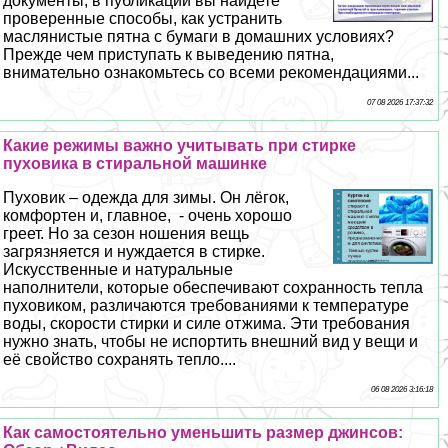
документы, в публикации вы найдете
проверенные способы, как устранить
маслянистые пятна с бумаги в домашних условиях?
Прежде чем приступать к выведению пятна,
внимательно ознакомьтесь со всеми рекомендациями...
07 08 2026 17:37:32
Какие режимы важно учитывать при стирке
пуховика в стиральной машинке
Пуховик – одежда для зимы. Он лёгок,
комфортен и, главное, - очень хорошо
греет. Но за сезон ношения вещь
загрязняется и нуждается в стирке.
Искусственные и натуральные
наполнители, которые обеспечивают сохранность тепла
пуховиком, различаются требованиями к температуре
воды, скорости стирки и силе отжима. Эти требования
нужно знать, чтобы не испортить внешний вид у вещи и
её свойство сохранять тепло....
06 08 2026 3:16:18
Как самостоятельно уменьшить размер джинсов: