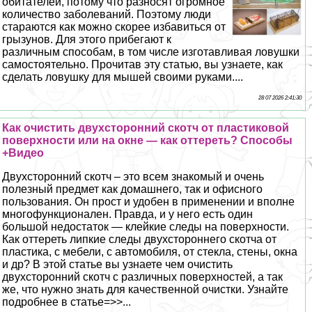
обитателей, потому что разносят огромное
количество заболеваний. Поэтому люди
стараются как можно скорее избавиться от
грызунов. Для этого прибегают к
различным способам, в том числе изготавливая ловушки
самостоятельно. Прочитав эту статью, вы узнаете, как
сделать ловушку для мышей своими руками....
28 07 2026 2:41:30
Как очистить двухсторонний скотч от пластиковой
поверхности или на окне — как оттереть? Способы
+Видео
Двухсторонний скотч – это всем знакомый и очень
полезный предмет как домашнего, так и офисного
пользования. Он прост и удобен в применении и вполне
многофункционален. Правда, и у него есть один
большой недостаток — клейкие следы на поверхности.
Как оттереть липкие следы двухстороннего скотча от
пластика, с мебели, с автомобиля, от стекла, стены, окна
и др? В этой статье вы узнаете чем очистить
двухсторонний скотч с различных поверхностей, а так
же, что нужно знать для качественной очистки. Узнайте
подробнее в статье=>>...