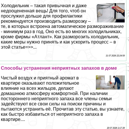
Холодильник – такая привычная и даже
недооцененная вещь! Для того, чтоб он
прослужил дольше для профилактики
рекомендуется производить разморозку –
те, в которых встроена автоматическое размораживание
- минимум раз в год. Оно есть во многих холодильниках,
кроме фирмы «Атлант». Как разморозить холодильник,
какие меры нужно принять и как ускорить процесс – в
этой статье=>>...
31 07 2026 22:24:59
Способы устранения неприятных запахов в доме
Чистый воздух и приятный аромат в
квартире оказывают положительное
влияние на всех жильцов, делают
домашнюю атмосферу комфортной. При наличии
постороннего неприятного запаха все члeны семьи
задействуют все свои силы на поиски причины и
пытаются устранить её. Прочитав эту статью, вы узнаете,
как быстро избавиться от неприятного запаха в
квартире....
30 07 2026 3:17:39