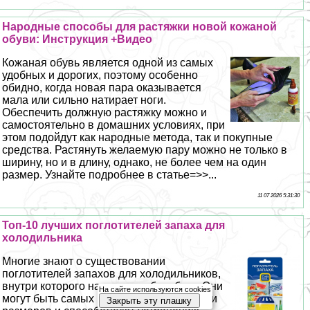
Народные способы для растяжки новой кожаной
обуви: Инструкция +Видео
Кожаная обувь является одной из самых
удобных и дорогих, поэтому особенно
обидно, когда новая пара оказывается
мала или сильно натирает ноги.
Обеспечить должную растяжку можно и
самостоятельно в домашних условиях, при
этом подойдут как народные метода, так и покупные
средства. Растянуть желаемую пару можно не только в
ширину, но и в длину, однако, не более чем на один
размер. Узнайте подробнее в статье=>>...
11 07 2026 5:31:30
Топ-10 лучших поглотителей запаха для
холодильника
Многие знают о существовании
поглотителей запахов для холодильников,
внутри которого находится абсорбент. Они
На сайте используются cookies
могут быть самых разнообразных форм и
Закрыть эту плашку