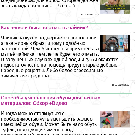
кондиционерах для волос, которые должна
знать каждая женщина - Всё на 5...
17 07 2026 8:59:58
Как легко и быстро отмыть чайник?
Чайник на кухне подвергается постоянной
атаке жирных брызг и тому подобных
загрязнений. Чем быстрее вы приметесь за
мытьё чайника, тем легче будет его отмыть.
В запущенных случаях одной воды и губки окажется
недостаточно, но на помощь придут старые добрые
народные рецепты. Либо более агрессивные
химические средства....
16 07 2026 9:58:17
Способы уменьшения обуви для разных
материалов: Обзор +Видео
Иногда можно столкнуться с
необходимостью чуть уменьшить размер
имеющейся обуви. Может быть надо обуть
туфли, подходящие именно под