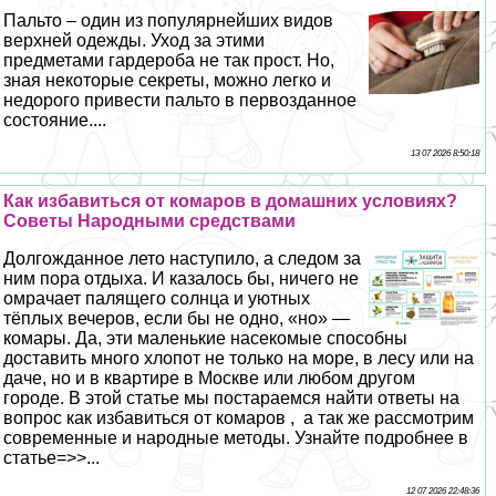
Пальто – один из популярнейших видов
верхней одежды. Уход за этими
предметами гардероба не так прост. Но,
зная некоторые секреты, можно легко и
недорого привести пальто в первозданное
состояние....
13 07 2026 8:50:18
Как избавиться от комаров в домашних условиях?
Советы Народными средствами
Долгожданное лето наступило, а следом за
ним пора отдыха. И казалось бы, ничего не
омрачает палящего солнца и уютных
тёплых вечеров, если бы не одно, «но» —
комары. Да, эти маленькие насекомые способны
доставить много хлопот не только на море, в лесу или на
даче, но и в квартире в Москве или любом другом
городе. В этой статье мы постараемся найти ответы на
вопрос как избавиться от комаров , а так же рассмотрим
современные и народные методы. Узнайте подробнее в
статье=>>...
12 07 2026 22:48:36