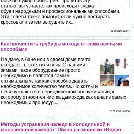
обычно нужно побыстрее. Прочитав эту
статью, вы узнаете, как происходит сушка
обуви народными и профессиональными способами.
Эти советы также помогут, если нужно постирать
кроссовки и затем высушить их....
02 08 2026 3:23:47
Как прочистить трубу дымохода от сажи разными
способами
На даче, в бане или в своем доме почти
всегда есть котёл или печь. С нашими
зимами такое оборудование просто
необходимо и является самым
оптимальным, так как способно давать
необходимое количество тепла. Но котлы и
печи нуждаются в периодическом обслуживании, к
которому относится чистка дымохода как одна из самых
необходимых процедур....
01 08 2026 13:26:50
Методы устранения наледи в холодильной и
морозильной камерах: Обзор разморозки +Видео