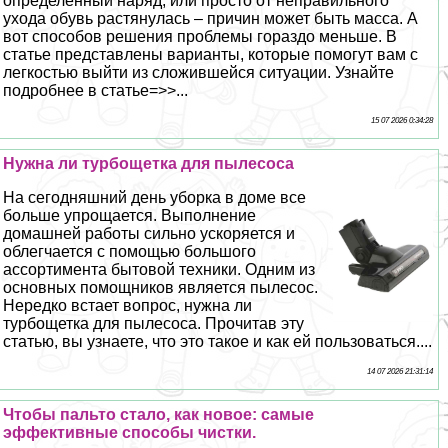
определенный наряд, или просто от неправильного
ухода обувь растянулась – причин может быть масса. А
вот способов решения проблемы гораздо меньше. В
статье представлены варианты, которые помогут вам с
легкостью выйти из сложившейся ситуации. Узнайте
подробнее в статье=>>...
15 07 2026 0:34:28
Нужна ли турбощетка для пылесоса
На сегодняшний день уборка в доме все
больше упрощается. Выполнение
домашней работы сильно ускоряется и
облегчается с помощью большого
ассортимента бытовой техники. Одним из
основных помощников является пылесос.
Нередко встает вопрос, нужна ли
турбощетка для пылесоса. Прочитав эту
статью, вы узнаете, что это такое и как ей пользоваться....
14 07 2026 21:31:14
Чтобы пальто стало, как новое: самые
эффективные способы чистки.