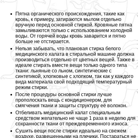
Пятна органического происхождения, такие как
кровь, к примеру, затираются мылом отдельно
вручную перед основной стиркой. Кровяные пятна
замыливаются только с использованием холодной
воды. От горячей воды кровь заварится и пятно
больше не отстирается.
Нельзя забывать, что плановая стирка белого
медицинского халата в стиральной машине должна
производиться отдельно от цветных вещей. Также в
идеале стирать вместе вещи только одного типа
ткани: льняные со льном, синтетические с
синтетикой, хлопковые с хлопком, так как у каждого
вида материала свой подходящий температурный
режим стирки.
После процедуры основной стирки лучше
прополоскать вещь с кондиционером, для
смягчения ткани и защиты структуру её волокон.
Отбеливать медицинский халат специальным
средством желательно не чаще 1 раза в неделю для
сохранности ткани от преждевременного износа.
Сушить вещи после стирки идеально на свежем
воздухе, развешенными на плечики. Постараться не