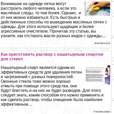
Возникшие на одежде пятна могут
расстроить любого человека, а если это
масляные следы, то тем более. Однако, и
от них можно избавиться. Есть быстрые и
действенные способы по выведению масляных пятен с
одежды. Для этого используют щадящие и более
агрессивные очистители. Прочитав эту статью, вы
узнаете, как отстирать масло разных видов с одежды....
08 08 2026 9:33:10
Как приготовить раствор с нашатырным спиртом
для стекол
Нашатырный спирт является одним из
эффективных средств для удаления пятен
и загрязнений с разных поверхностей.
Оконные стекла тоже можно хорошо
отмыть при помощи этого средства, они
будут блестеть и на них не будет разводов. Для этого
следует знать, каким способом его нужно применять и
как сделать раствор, чтобы очищение было наиболее
эффективным....
07 08 2026 12:58:52