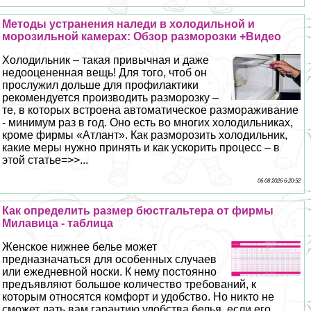
Методы устранения наледи в холодильной и
морозильной камерах: Обзор разморозки +Видео
Холодильник – такая привычная и даже
недооцененная вещь! Для того, чтоб он
прослужил дольше для профилактики
рекомендуется производить разморозку –
те, в которых встроена автоматическое размораживание
- минимум раз в год. Оно есть во многих холодильниках,
кроме фирмы «Атлант». Как разморозить холодильник,
какие меры нужно принять и как ускорить процесс – в
этой статье=>>...
06 08 2026 6:20:52
Как определить размер бюcтгальтера от фирмы
Милавица - таблица
Женское нижнее белье может
предназначаться для особенных случаев
или ежедневной носки. К нему постоянно
предъявляют большое количество требований, к
которым относятся комфорт и удобство. Но никто не
сможет дать вам гарантию удобства белья, если его