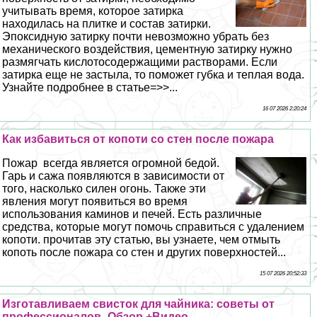
учитывать время, которое затирка
находилась на плитке и состав затирки.
Эпоксидную затирку почти невозможно убрать без
механического воздействия, цементную затирку нужно
размягчать кислотосодержащими растворами. Если
затирка еще не застыла, то поможет губка и теплая вода.
Узнайте подробнее в статье=>>...
16 07 2026 2:20:24
Как избавиться от копоти со стен после пожара
Пожар всегда является огромной бедой.
Гарь и сажа появляются в зависимости от
того, насколько силен огонь. Также эти
явления могут появиться во время
использования каминов и печей. Есть различные
средства, которые могут помочь справиться с удалением
копоти. прочитав эту статью, вы узнаете, чем отмыть
копоть после пожара со стен и других поверхностей...
15 07 2026 20:52:33
Изготавливаем свисток для чайника: советы от
профессионалов- Обзор +Видео