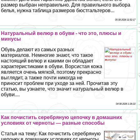
размер выбран неправильно. Для правильного выбора
белья, нужна таблица размеров бюcтгальтеров...
05 08 2026 11:52:17
Натуральный велюр в обуви - что это, плюсы и
минусы
Обувь делают из самых разных
материалов. Немногие знают, что такое
настоящий велюр и какими он обладает
хаpaктеристиками в обуви. Ворсистая кожа
является очень мягкой, поэтому прекрасно
выглядит, а также почти никогда не
приносит проблем при уходе за ней. Прочитав эту
статью, вы узнаете, что значит натуральный велюр в
обуви....
04 08 2026 1:36:33
Как почистить серебряную цепочку в домашних
условиях от черноты — разные способы
Статья на тему: Как почистить серебряную
цепочку в домашних условиях от черноты