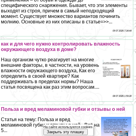
специфического снаряжения. Бывает, что эти элементы
выходят из строя, причем в самый неподходящий
момент. Существует множество вариантов починить
молнию. Основные из них описаны в статье=>>...
09 07 2026 7:34:44
как и для чего нужно контролировать влажность
окружающего воздуха в доме?
Наш организм чутко реагирует на многие
внешние факторы, в частности, на уровень
влажности окружающего воздуха, Как его
определить в своей квартире? Как
поддерживать в пределах нормы? Наша
статья посвящена как раз этим вопросам....
08 07 2026 1:59:30
Польза и вред меламиновой губки и отзывы о ней
Статья на тему: Польза и вред
меламиновой губки и отзывы о ней - Всё на
На сайте используются cookies
5...
Закрыть эту плашку