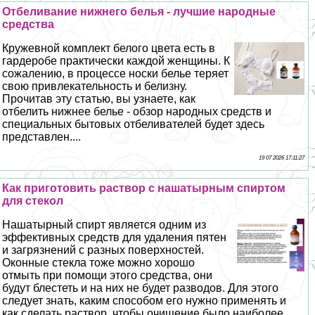
Отбеливание нижнего белья - лучшие народные
средства
Кружевной комплект белого цвета есть в
гардеробе пpaктически каждой женщины. К
сожалению, в процессе носки белье теряет
свою привлекательность и белизну.
Прочитав эту статью, вы узнаете, как
отбелить нижнее белье - обзор народных средств и
специальных бытовых отбеливателей будет здесь
представлен....
19 07 2026 17:11:27
Как приготовить раствор с нашатырным спиртом
для стекол
Нашатырный спирт является одним из
эффективных средств для удаления пятен
и загрязнений с разных поверхностей.
Оконные стекла тоже можно хорошо
отмыть при помощи этого средства, они
будут блестеть и на них не будет разводов. Для этого
следует знать, каким способом его нужно применять и
как сделать раствор, чтобы очищение было наиболее