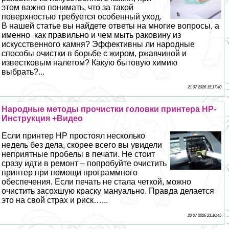
этом важно понимать, что за такой
поверхностью требуется особенный уход.
В нашей статье вы найдете ответы на многие вопросы, а
именно как правильно и чем мыть paковину из
искусственного камня? Эффективны ли народные
способы очистки в борьбе с жиром, ржавчиной и
известковым налетом? Какую бытовую химию
выбрать?...
21 07 2026 15:17:40
Народные методы прочистки головки принтера HP-
Инструкция +Видео
Если принтер HP простоял несколько
недель без дела, скорее всего вы увидели
неприятные пробелы в печати. Не стоит
сразу идти в ремонт – попробуйте очистить
принтер при помощи программного
обеспечения. Если печать не стала четкой, можно
очистить засохшую краску мануально. Правда делается
это на свой страх и риск…...
20 07 2026 21:10:45