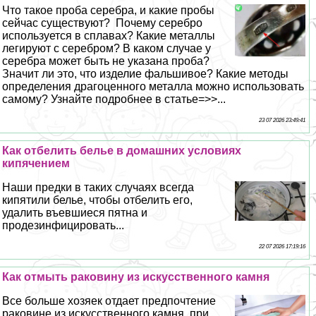
Что такое проба серебра, и какие пробы
сейчас существуют? Почему серебро
используется в сплавах? Какие металлы
легируют с серебром? В каком случае у
серебра может быть не указана проба?
Значит ли это, что изделие фальшивое? Какие методы
определения драгоценного металла можно использовать
самому? Узнайте подробнее в статье=>>...
23 07 2026 23:49:41
Как отбелить белье в домашних условиях
кипячением
Наши предки в таких случаях всегда
кипятили белье, чтобы отбелить его,
удалить въевшиеся пятна и
продезинфицировать...
22 07 2026 17:19:16
Как отмыть paковину из искусственного камня
Все больше хозяек отдает предпочтение
paковине из искусственного камня, при