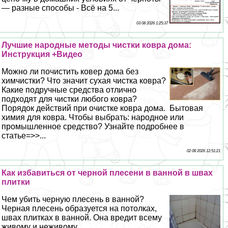
— разные способы - Всё на 5...
03 08 2026 1:25:37
Лучшие народные методы чистки ковра дома:
Инструкция +Видео
Можно ли почистить ковер дома без
химчистки? Что значит сухая чистка ковра?
Какие подручные средства отлично
подходят для чистки любого ковра?
Порядок действий при очистке ковра дома. Бытовая
химия для ковра. Чтобы выбрать: народное или
промышленное средство? Узнайте подробнее в
статье=>>...
02 08 2026 12:51:21
Как избавиться от черной плесени в ванной в швах
плитки
Чем убить черную плесень в ванной?
Черная плесень образуется на потолках,
швах плитках в ванной. Она вредит всему
живому и неживому...