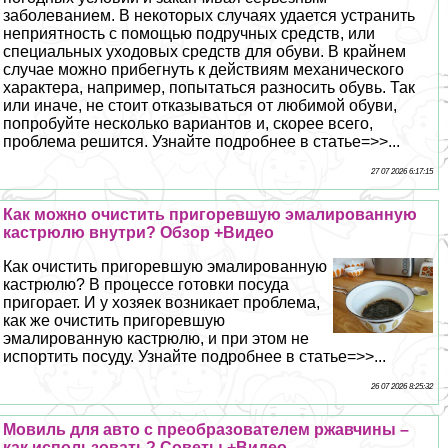
заболеванием. В некоторых случаях удается устранить
неприятность с помощью подручных средств, или
специальных уходовых средств для обуви. В крайнем
случае можно прибегнуть к действиям механического
хаpaктера, например, попытаться разносить обувь. Так
или иначе, не стоит отказываться от любимой обуви,
попробуйте несколько вариантов и, скорее всего,
проблема решится. Узнайте подробнее в статье=>>...
27 07 2026 6:17:15
Как можно очистить пригоревшую эмалированную
кастрюлю внутри? Обзор +Видео
Как очистить пригоревшую эмалированную
кастрюлю? В процессе готовки посуда
пригорает. И у хозяек возникает проблема,
как же очистить пригоревшую
эмалированную кастрюлю, и при этом не
испортить посуду. Узнайте подробнее в статье=>>...
26 07 2026 8:25:32
Мовиль для авто с преобразователем ржавчины –
как использовать? Советы +Видео