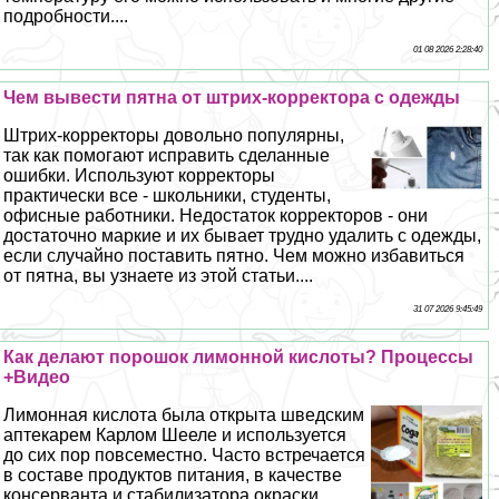
подробности....
01 08 2026 2:28:40
Чем вывести пятна от штрих-корректора с одежды
Штрих-корректоры довольно популярны,
так как помогают исправить сделанные
ошибки. Используют корректоры
пpaктически все - школьники, студенты,
офисные работники. Недостаток корректоров - они
достаточно маркие и их бывает трудно удалить с одежды,
если случайно поставить пятно. Чем можно избавиться
от пятна, вы узнаете из этой статьи....
31 07 2026 9:45:49
Как делают порошок лимонной кислоты? Процессы
+Видео
Лимонная кислота была открыта шведским
аптекарем Карлом Шееле и используется
до сих пор повсеместно. Часто встречается
в составе продуктов питания, в качестве
консерванта и стабилизатора окраски,