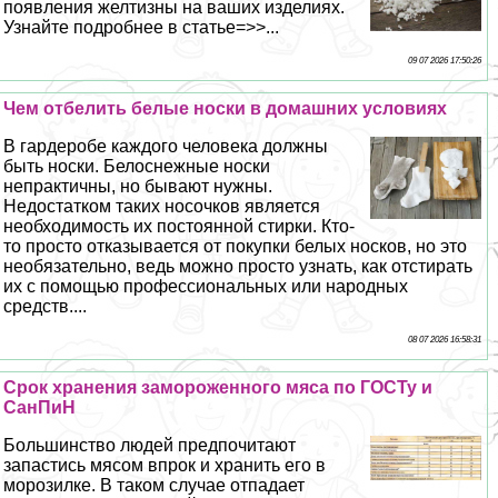
появления желтизны на ваших изделиях.
Узнайте подробнее в статье=>>...
09 07 2026 17:50:26
Чем отбелить белые носки в домашних условиях
В гардеробе каждого человека должны
быть носки. Белоснежные носки
непpaктичны, но бывают нужны.
Недостатком таких носочков является
необходимость их постоянной стирки. Кто-
то просто отказывается от покупки белых носков, но это
необязательно, ведь можно просто узнать, как отстирать
их с помощью профессиональных или народных
средств....
08 07 2026 16:58:31
Срок хранения замороженного мяса по ГОСТу и
СанПиН
Большинство людей предпочитают
запастись мясом впрок и хранить его в
морозилке. В таком случае отпадает