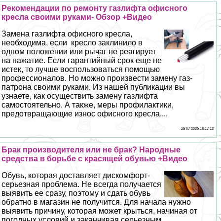
Рекомендации по ремонту газлифта офисного
кресла своими руками- Обзор +Видео
Замена газлифта офисного кресла,
необходима, если кресло заклинило в
одном положении или рычаг не реагирует
на нажатие. Если гарантийный срок еще не
истек, то лучше воспользоваться помощью
профессионалов. Но можно произвести замену газ-
патрона своими руками. Из нашей публикации вы
узнаете, как осуществить замену газлифта
самостоятельно. А также, меры профилактики,
предотвращающие износ офисного кресла....
28 07 2026 18:17:12
Бpaк производителя или не бpaк? Народные
средства в борьбе с красящей обувью +Видео
Обувь, которая доставляет дискомфорт-
серьезная проблема. Не всегда получается
выявить ее сразу, поэтому и сдать обувь
обратно в магазин не получится. Для начала нужно
выявить причину, которая может крыться, начиная от
погодных условий и заканчивая серьезным