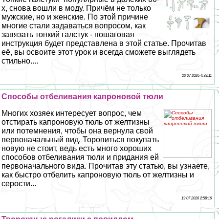
х, снова вошли в моду. Причём не только
мужские, но и женские. По этой причине
многие стали задаваться вопросом, как
завязать тонкий галстук - пошаговая
инструкция будет представлена в этой статье. Прочитав
её, вы освоите этот урок и всегда сможете выглядеть
стильно....
20 07 2026 4:39:11
Способы отбеливания капроновой тюли
Многих хозяек интересует вопрос, чем
отстирать капроновую тюль от желтизны
или потемнения, чтобы она вернула свой
первоначальный вид. Торопиться покупать
новую не стоит, ведь есть много хороших
способов отбеливания тюли и придания ей
первоначального вида. Прочитав эту статью, вы узнаете,
как быстро отбелить капроновую тюль от желтизны и
серости...
19 07 2026 2:58:16