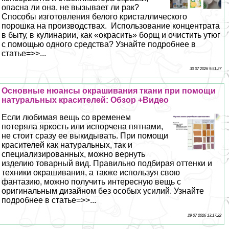
опасна ли она, не вызывает ли paк?
Способы изготовления белого кристаллического
порошка на производствах. Использование концентрата
в быту, в кулинарии, как «окрасить» борщ и очистить утюг
с помощью одного средства? Узнайте подробнее в
статье=>>...
30 07 2026 9:51:27
Основные нюансы окрашивания ткани при помощи
натуральных красителей: Обзор +Видео
Если любимая вещь со временем
потеряла яркость или испорчена пятнами,
не стоит сразу ее выкидывать. При помощи
красителей как натуральных, так и
специализированных, можно вернуть
изделию товарный вид. Правильно подбирая оттенки и
техники окрашивания, а также используя свою
фантазию, можно получить интересную вещь с
оригинальным дизайном без особых усилий. Узнайте
подробнее в статье=>>...
29 07 2026 13:17:22