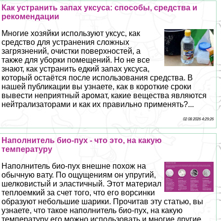
Как устранить запах уксуса: способы, средства и
рекомендации
Многие хозяйки используют уксус, как
средство для устранения сложных
загрязнений, очистки поверхностей, а
также для уборки помещений. Но не все
знают, как устранить едкий запах уксуса,
который остаётся после использования средства. В
нашей публикации вы узнаете, как в короткие сроки
вывести неприятный аромат, какие вещества являются
нейтрализаторами и как их правильно применять?...
02 08 2026 4:29:26
Наполнитель био-пух - что это, на какую
температуру
Наполнитель био-пух внешне похож на
обычную вату. По ощущениям он упругий,
шелковистый и эластичный. Этот материал
теплоемкий за счет того, что его ворсинки
образуют небольшие шарики. Прочитав эту статью, вы
узнаете, что такое наполнитель био-пух, на какую
температуру его можно использовать и многие другие