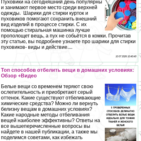
Пуховики на сегодняшний день популярны
и занимают первое место среди верхней
одежды. Шарики для стирки курток и
пуховиков помогают сохранить внешний
вид изделий в процессе стирки. С их
помощью стиральная машинка лучше
прополощет вещь, а пух не собьётся в комки. Прочитав
эту статью, вы подробнее узнаете про шарики для стирки
пуховиков- виды и действие....
10 07 2026 10:40:40
Топ способов отбелить вещи в домашних условиях:
Обзор +Видео
Белые вещи со временем теряют свою
ослепительность и приобретают серый
оттенок. Какие существуют отбеливающие
химические средства? Можно ли вернуть
белизну вещам в домашних условиях?
Какие народные методы отбеливания
вещей наиболее эффективны? Ответы на
все вышеперечисленные вопросы вы
найдете в нашей публикации, а также мы
поделимся советами, как избежать