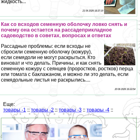
жидкость...
21 06 2026 18:37:19
Как со всходов семенную оболочку ловко снять и
почему она остается на рассадеприкладное
садоводство в советах, вопросах и ответах
Рассадные проблемы: если всходы не
сбросили семенную оболочку (кожуру),
если семядоли не могут раскрыться. Кто
виноват и что делать. Причины, и как снять
семенную кожуру с сеянцев (проростков, ростков) перца
или томата с баклажаном, и можно ли это делать, если
семядольные листья не раскрылись....
20 06 2026 16:33:54
Еще:
товары -1
::
товары -2
::
товары -3
::
товары -4
::