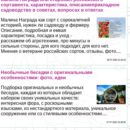
сортамента, хаpaктеристика, описаниеприкладное
садоводство в советах, вопросах и ответах
Малина Награда как сорт с сорокалетней
историей, нужен ли садоводу и фермеру.
Описание, подробная и емкая
хаpaктеристика, посадка и уход -
расскажем об агротехнике, про минусы и
сильные стороны, для кого подходит, для кого нет.
Мнения о ветеране российских сортов, отзывы, фото....
08 07 2026 11:43:33
Необычные беседки с оригинальными
особенностями: фото, идеи
Подборка оригинальных и необычных
беседок, каждая из которых обладает
набором своих уникальных качеств:
интересная фора, с роскошными
изысками, из нестандартного материала, уникальное
сооружение или со стилевыми особенностями....
07 07 2026 10:38:50