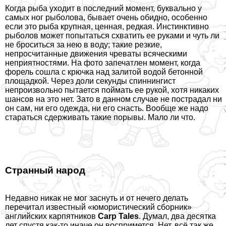
Когда рыба уходит в последний момент, буквально у
самых ног рыболова, бывает очень обидно, особенно
если это рыба крупная, ценная, редкая. Инстинктивно
рыболов может попытаться схватить ее руками и чуть ли
не броситься за нею в воду; такие резкие,
непросчитанные движения чреваты всяческими
неприятностями. На фото запечатлен момент, когда
форель сошла с крючка над залитой водой бетонной
площадкой. Через доли секунды спиннингист
непроизвольно пытается поймать ее рукой, хотя никаких
шансов на это нет. Зато в данном случае не пострадал ни
он сам, ни его одежда, ни его снасть. Вообще же надо
стараться сдерживать такие порывы. Мало ли что.
Странный народ
Недавно никак не мог заснуть и от нечего делать
перечитал известный «юмористический сборник»
английских карпятников
Carp Tales
. Думал, два десятка
лет спустя как-то иначе он воспримется. Нет, всё так же.