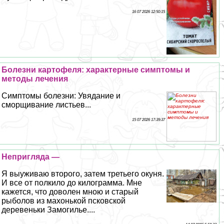
16 07 2026 12:50:15
Болезни картофеля: хаpaктерные симптомы и
методы лечения
Симптомы болезни: Увядание и
сморщивание листьев...
15 07 2026 17:39:37
Непригляда —
Я выуживаю второго, затем третьего окуня.
И все от полкило до килограмма. Мне
кажется, что доволен мною и старый
рыболов из махонькой псковской
деревеньки Замогилье....