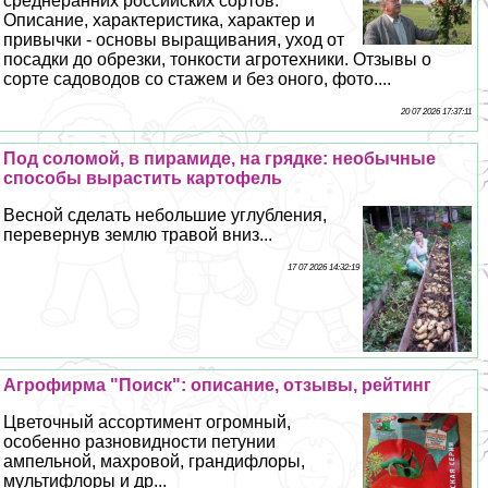
среднеранних российских сортов.
Описание, хаpaктеристика, хаpaктер и
привычки - основы выращивания, уход от
посадки до обрезки, тонкости агротехники. Отзывы о
сорте садоводов со стажем и без оного, фото....
20 07 2026 17:37:11
Под соломой, в пирамиде, на грядке: необычные
способы вырастить картофель
Весной сделать небольшие углубления,
перевернув землю травой вниз...
17 07 2026 14:32:19
Агрофирма "Поиск": описание, отзывы, рейтинг
Цветочный ассортимент огромный,
особенно разновидности петунии
ампельной, махровой, грандифлоры,
мультифлоры и др...