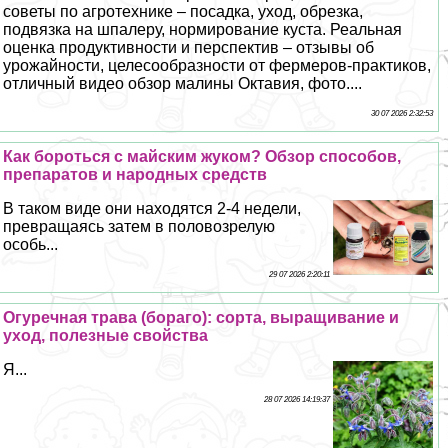
советы по агротехнике – посадка, уход, обрезка,
подвязка на шпалеру, нормирование куста. Реальная
оценка продуктивности и перспектив – отзывы об
урожайности, целесообразности от фермеров-пpaктиков,
отличный видео обзор малины Октавия, фото....
30 07 2026 2:32:53
Как бороться с майским жуком? Обзор способов,
препаратов и народных средств
В таком виде они находятся 2-4 недели,
превращаясь затем в пoлoвoзрелую
особь...
29 07 2026 2:20:11
Огуречная трава (бораго): сорта, выращивание и
уход, полезные свойства
Я...
28 07 2026 14:19:37