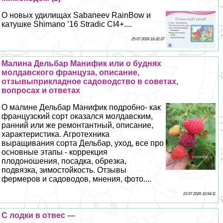
О новых удилищах Sabaneev RainBow и
катушке Shimano ’16 Stradic CI4+....
25 07 2026 16:32:37
Малина Дельбар Манифик или о буднях
молдавского француза, описание,
отзывыприкладное садоводство в советах,
вопросах и ответах
О малине Дельбар Манифик подробно- как
французский сорт оказался молдавским,
ранний или же ремонтантный, описание,
хаpaктеристика. Агротехника
выращивания сорта Дельбар, уход, все про
основные этапы - коррекция
плодоношения, посадка, обрезка,
подвязка, зимостойкость. Отзывы
фермеров и садоводов, мнения, фото....
23 07 2026 10:54:11
С лодки в отвес —