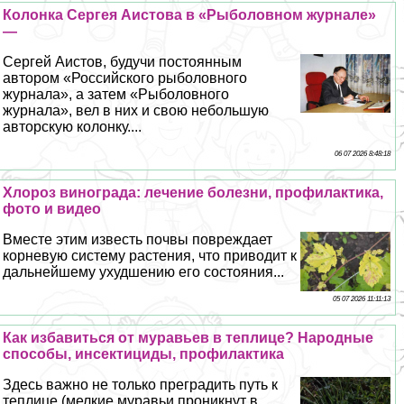
Колонка Сергея Аистова в «Рыболовном журнале»
—
Сергeй Аистов, будучи постоянным
автором «Российского рыболовного
журнала», а затем «Рыболовного
журнала», вел в них и свою небольшую
авторскую колонку....
06 07 2026 8:48:18
Хлороз винограда: лечение болезни, профилактика,
фото и видео
Вместе этим известь почвы повреждает
корневую систему растения, что приводит к
дальнейшему ухудшению его состояния...
05 07 2026 11:11:13
Как избавиться от муравьев в теплице? Народные
способы, инсектициды, профилактика
Здесь важно не только преградить путь к
теплице (мелкие муравьи проникнут в