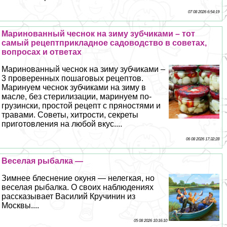
07 08 2026 6:54:19
Маринованный чеснок на зиму зубчиками – тот
самый рецептприкладное садоводство в советах,
вопросах и ответах
Маринованный чеснок на зиму зубчиками –
3 проверенных пошаговых рецептов.
Маринуем чеснок зубчиками на зиму в
масле, без стерилизации, маринуем по-
грузински, простой рецепт с пряностями и
травами. Советы, хитрости, секреты
приготовления на любой вкус....
06 08 2026 17:32:28
Веселая рыбалка —
Зимнее блеснение окуня — нелегкая, но
веселая рыбалка. О своих наблюдениях
рассказывает Василий Кручинин из
Москвы....
05 08 2026 10:16:10