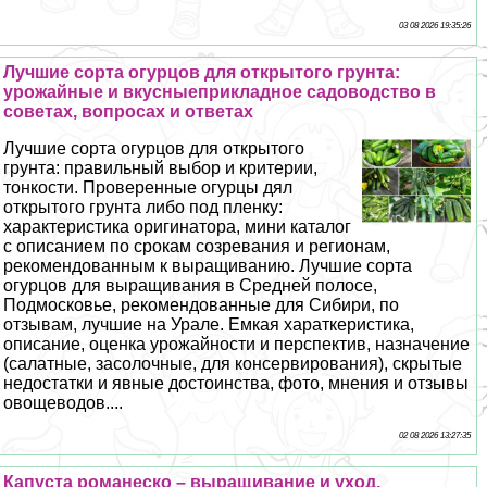
03 08 2026 19:35:26
Лучшие сорта огурцов для открытого грунта:
урожайные и вкусныеприкладное садоводство в
советах, вопросах и ответах
Лучшие сорта огурцов для открытого
грунта: правильный выбор и критерии,
тонкости. Проверенные огурцы дял
открытого грунта либо под пленку:
хаpaктеристика оригинатора, мини каталог
с описанием по срокам созревания и регионам,
рекомендованным к выращиванию. Лучшие сорта
огурцов для выращивания в Средней полосе,
Подмосковье, рекомендованные для Сибири, по
отзывам, лучшие на Урале. Емкая хараткеристика,
описание, оценка урожайности и перспектив, назначение
(салатные, засолочные, для консервирования), скрытые
недостатки и явные достоинства, фото, мнения и отзывы
овощеводов....
02 08 2026 13:27:35
Капуста романеско – выращивание и уход,