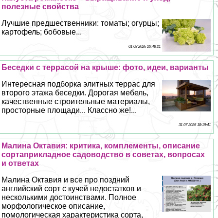
полезные свойства
Лучшие предшественники: томаты; огурцы;
картофель; бобовые...
01 08 2026 20:48:21
Беседки с террасой на крыше: фото, идеи, варианты
Интересная подборка элитных террас для
второго этажа беседки. Дорогая мебель,
качественные строительные материалы,
просторные площади... Классно же!...
31 07 2026 18:19:41
Малина Октавия: критика, комплементы, описание
сортаприкладное садоводство в советах, вопросах
и ответах
Малина Октавия и все про поздний
английский сорт с кучей недостатков и
несколькими достоинствами. Полное
морфологическое описание,
помологическая хаpaктеристика сорта,