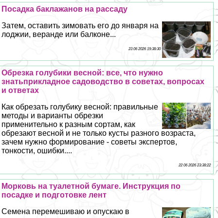
Посадка баклажанов на рассаду
Затем, оставить зимовать его до января на
лоджии, веранде или балконе...
23 06 2026 19:38:30
Обрезка гoлyбики весной: все, что нужно
знатьприкладное садоводство в советах, вопросах
и ответах
Как обрезать гoлyбику весной: правильные
методы и варианты обрезки
применительно к разным сортам, как
обрезают весной и не только кусты разного возраста,
зачем нужно формирование - советы экспертов,
тонкости, ошибки....
22 06 2026 23:38:22
Морковь на туалетной бумаге. Инструкция по
посадке и подготовке лент
Семена перемешиваю и опускаю в