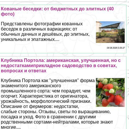
Кованые беседки: от бюджетных до элитных (40
фото)
Представлены фотографии кованных
беседок в различных вариациях: от
обычных дачных и дешёвых, до элитных,
уникальных и эпатажных....
04 08 2026 0:35:37
Клубника Портола: американская, улучшенная, но с
недостаткамиприкладное садоводство в советах,
вопросах и ответах
Клубника Портола как "улучшенная" форма
знаменитого американского
промышленного сорта: чем порадует, чем
огорчит. Хаpaктеристика от оригинатора,
урожайность, морфологический признаки.
Описание от фермеров: недостатки,
слабые стороны. Отзывы, светы по выращиванию,
посадка и уход. Фото в сравнении с другими
родственными сортами-нейтралами, которые знают
многие....