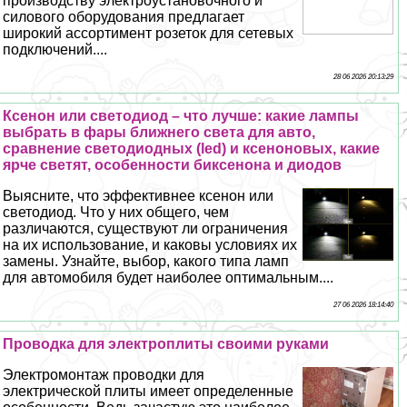
производству электроустановочного и
силового оборудования предлагает
широкий ассортимент розеток для сетевых
подключений....
28 06 2026 20:13:29
Ксенон или светодиод – что лучше: какие лампы
выбрать в фары ближнего света для авто,
сравнение светодиодных (led) и ксеноновых, какие
ярче светят, особенности биксенона и диодов
Выясните, что эффективнее ксенон или
светодиод. Что у них общего, чем
различаются, существуют ли ограничения
на их использование, и каковы условиях их
замены. Узнайте, выбор, какого типа ламп
для автомобиля будет наиболее оптимальным....
27 06 2026 18:14:40
Проводка для электроплиты своими руками
Электромонтаж проводки для
электрической плиты имеет определенные