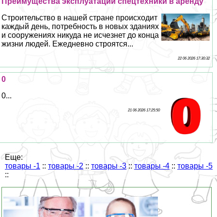
Преимущества эксплуатации спецтехники в аренду
Строительство в нашей стране происходит
каждый день, потребность в новых зданиях
и сооружениях никуда не исчезнет до конца
жизни людей. Ежедневно строятся...
22 06 2026 17:30:32
0
0...
21 06 2026 17:25:50
Еще:
товары -1
::
товары -2
::
товары -3
::
товары -4
::
товары -5
::