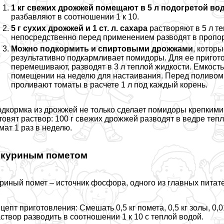
1 кг свежих дрожжей помещают в 5 л подогретой во
разбавляют в соотношении 1 к 10.
5 г сухих дрожжей и 1 ст. л. сахара
растворяют в 5 л те
непосредственно перед применением разводят в пропорц
Можно подкормить и спиртовыми дрожжами
, котор
результативно подкармливает помидоры. Для ее пригото
перемешивают, разводят в 3 л теплой жидкости. Емкост
помещении на неделю для настаивания. Перед поливом 
проливают томаты в расчете 1 л под каждый корень.
дкормка из дрожжей не только сделает помидоры крепкими,
товят раствор: 100 г свежих дрожжей разводят в ведре теп
мат 1 раз в неделю.
 куриным пометом
риный помет – источник фосфора, одного из главных питат
цепт приготовления: Смешать 0,5 кг помета, 0,5 кг золы, 0,
створ разводить в соотношении 1 к 10 с теплой водой.