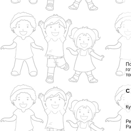
По
го
то
С
Ку
Ре
Ра