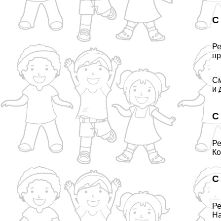
С
Ре
пр
См
и 
С
Ре
Ко
С
Ре
На