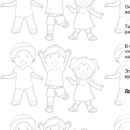
Он
же
Та
ра
В 
чт
на
Эт
вр
Д