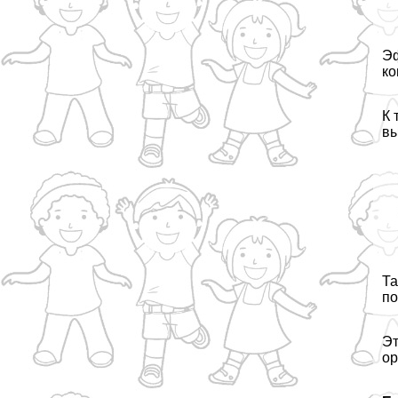
Эф
ко
К 
вы
Та
по
Эт
ор