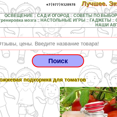
Лучшее. Э
+7(977)9328978
ОСВЕЩЕНИЕ
::
САД И ОГОРОД
::
СОВЕТЫ ПО ВЫБОР
тренировка мозга
::
НАСТОЛЬНЫЕ ИГРЫ
::
ГАДЖЕТЫ
::
НАШИ АВ
ожжевая подкормка для томатов