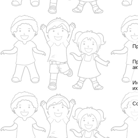
Пр
Пр
ак
Ин
их
Со