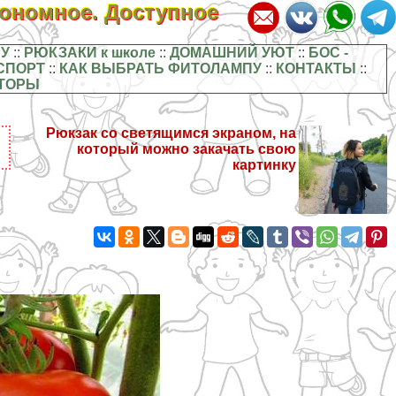
кономное. Доступное
У
::
РЮКЗАКИ к школе
::
ДОМАШНИЙ УЮТ
::
БОС -
СПОРТ
::
КАК ВЫБРАТЬ ФИТОЛАМПУ
::
КОНТАКТЫ
::
ТОРЫ
Рюкзак со светящимся экраном, на
который можно закачать свою
картинку