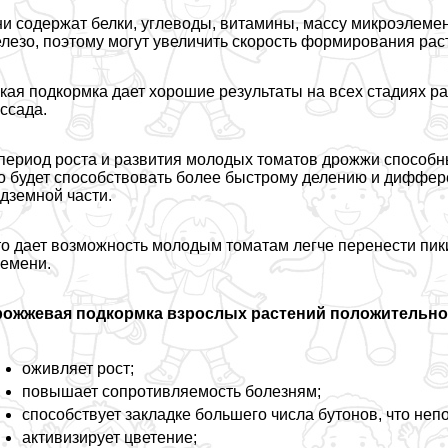
и содержат белки, углеводы, витамины, массу микроэлемен
лезо, поэтому могут увеличить скорость формирования рас
кая подкормка дает хорошие результаты на всех стадиях ра
ссада.
период роста и развития молодых томатов дрожжи способн
о будет способствовать более быстрому делению и диффере
дземной части.
о дает возможность молодым томатам легче перенести пик
емени.
рожжевая подкормка взрослых растений положительно 
оживляет рост;
повышает сопротивляемость болезням;
способствует закладке большего числа бутонов, что неп
активизирует цветение;