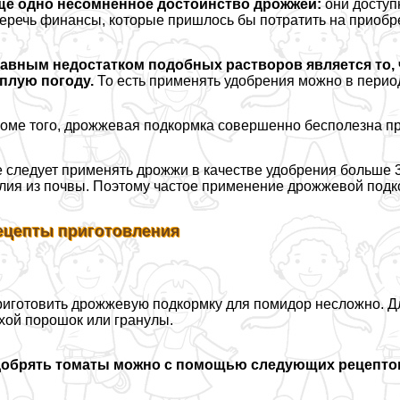
ще одно несомненное достоинство дрожжей:
они доступ
еречь финансы, которые пришлось бы потратить на приобр
авным недостатком подобных растворов является то, 
плую погоду.
То есть применять удобрения можно в период
оме того, дрожжевая подкормка совершенно бесполезна при
 следует применять дрожжи в качестве удобрения больше 3
лия из почвы. Поэтому частое применение дрожжевой подко
ецепты приготовления
иготовить дрожжевую подкормку для помидор несложно. Для
хой порошок или гранулы.
добрять томаты можно с помощью следующих рецепто