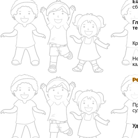
Е
сб
Гл
те
Кр
Не
ка
Р
Пр
су
У