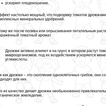
ускоряет плодоношение.
фект настолько мощный, что подкормку томатов дрожжами
мплексных минеральных удобрений.
тому же после полива или опрыскивания питательным раст
раженный томатный аромат.
Дрожжи активно влияют и на грунт, в котором растут то
микроорганизмов, под их воздействием ускоряется мин
углекислоты.
к как дрожжи – это скопление одноклеточных грибов, они 
дходят для них.
о их качество делает дрожжи необыкновенно привлекательн
ганическое земледелие.