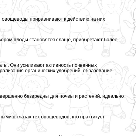
 овощеводы приравнивают к действию на них
вором плоды становятся слаще, приобретают более
маты. Они усиливают активность почвенных
ерализация органических удобрений, образование
совершенно безвредны для почвы и растений, идеально
ыми в глазах тех овощеводов, кто пpaктикует