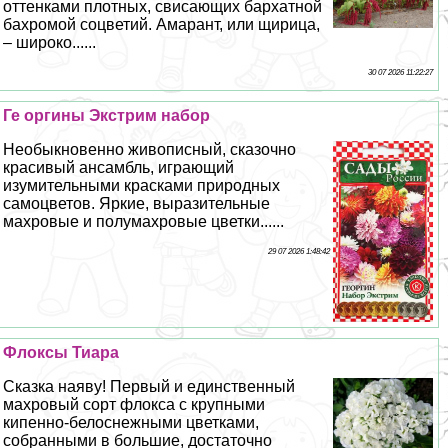
оттенками плотных, свисающих бархатной
бахромой соцветий. Амарант, или щирица,
– широко......
30 07 2026 11:22:27
Ге opгины Экстрим набор
Необыкновенно живописный, сказочно
красивый ансамбль, играющий
изумительными красками природных
самоцветов. Яркие, выразительные
махровые и полумахровые цветки......
29 07 2026 1:48:42
Флоксы Тиара
Сказка наяву! Первый и единственный
махровый сорт флокса с крупными
кипенно-белоснежными цветками,
собранными в большие, достаточно