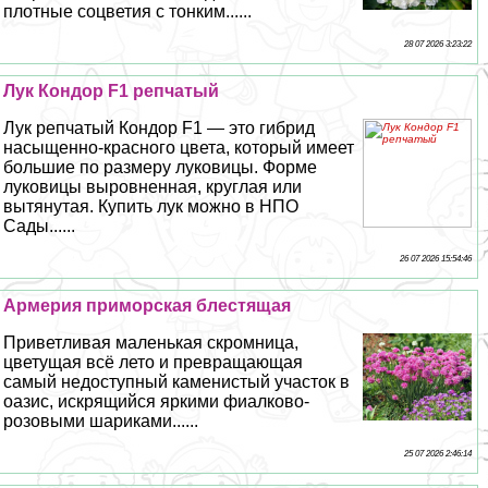
плотные соцветия с тонким......
28 07 2026 3:23:22
Лук Кондор F1 репчатый
Лук репчатый Кондор F1 — это гибрид
насыщенно-красного цвета, который имеет
большие по размеру луковицы. Форме
луковицы выровненная, круглая или
вытянутая. Купить лук можно в НПО
Сады......
26 07 2026 15:54:46
Армерия приморская блестящая
Приветливая маленькая скромница,
цветущая всё лето и превращающая
самый недоступный каменистый участок в
оазис, искрящийся яркими фиалково-
розовыми шариками......
25 07 2026 2:46:14