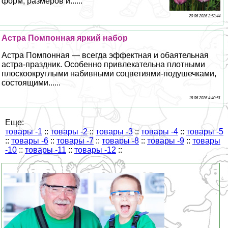
форм, размеров и......
20 06 2026 2:53:44
Астра Помпонная яркий набор
Астра Помпонная — всегда эффектная и обаятельная
астра-праздник. Особенно привлекательна плотными
плоскоокруглыми набивными соцветиями-подушечками,
состоящими......
18 06 2026 4:40:51
Еще:
товары -1
::
товары -2
::
товары -3
::
товары -4
::
товары -5
::
товары -6
::
товары -7
::
товары -8
::
товары -9
::
товары
-10
::
товары -11
::
товары -12
::