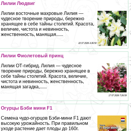
Лилии Людвиг
Лилии восточные махровые Лилия —
чудесное творение природы, бережно
хранящее в себе тайны столетий. Красота,
величие, чистота и невинность,
женственность, манящая......
22 07 2026 3:36:50
Лилии Фиолетовый принц
Лилии ОТ-гибрид. Лилия — чудесное
творение природы, бережно хранящее в
себе тайны столетий. Красота, величие,
чистота и невинность, женственность,
манящая загадка,......
17 07 2026 7:26:59
Огурцы Бэби мини F1
Семена чудо-огурцов Бэби-мини F1 дают
высокую урожайность. При правильном
уходе растение дает плоды до 160г.