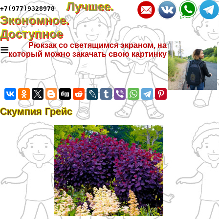
Лучшее.
+7(977)9328978
Экономное.
Доступное
≡
Рюкзак со светящимся экраном, на
который можно закачать свою картинку
Скумпия Грейс