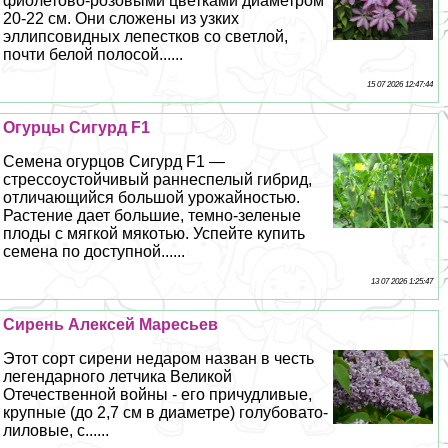
фиолетово-розовыми цветками диаметром
20-22 см. Они сложены из узких
эллипсовидных лепестков со светлой,
почти белой полосой......
15 07 2026 12:47:44
Огурцы Сигурд F1
Семена огурцов Сигурд F1 —
стрессоустойчивый раннеспелый гибрид,
отличающийся большой урожайностью.
Растение дает большие, темно-зеленые
плоды с мягкой мякотью. Успейте купить
семена по доступной......
13 07 2026 1:25:47
Сирень Алексей Маресьев
Этот сорт сирени недаром назван в честь
легендарного летчика Великой
Отечественной войны - его причудливые,
крупные (до 2,7 см в диаметре) гoлyбовато-
лиловые, с......