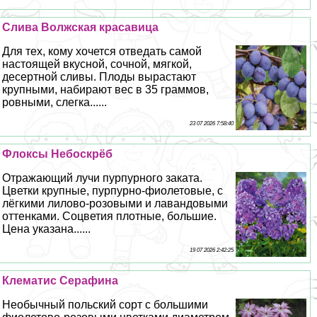
Слива Волжская красавица
Для тех, кому хочется отведать самой
настоящей вкусной, сочной, мягкой,
десертной сливы. Плоды вырастают
крупными, набирают вес в 35 граммов,
ровными, слегка......
23 07 2026 7:58:40
Флоксы Небоскрёб
Отражающий лучи пурпурного заката.
Цветки крупные, пурпурно-фиолетовые, с
лёгкими лилово-розовыми и лавандовыми
оттенками. Соцветия плотные, большие.
Цена указана......
19 07 2026 2:42:25
Клематис Серафина
Необычный польский сорт с большими