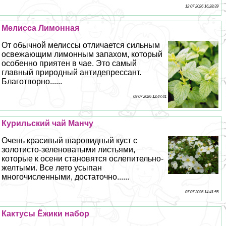
12 07 2026 16:28:39
Мелисса Лимонная
От обычной мелиссы отличается сильным
освежающим лимонным запахом, который
особенно приятен в чае. Это самый
главный природный антидепрессант.
Благотворно......
09 07 2026 12:47:41
Курильский чай Манчу
Очень красивый шаровидный куст с
золотисто-зеленоватыми листьями,
которые к осени становятся ослепительно-
желтыми. Все лето усыпан
многочисленными, достаточно......
07 07 2026 14:41:55
Кактусы Ёжики набор