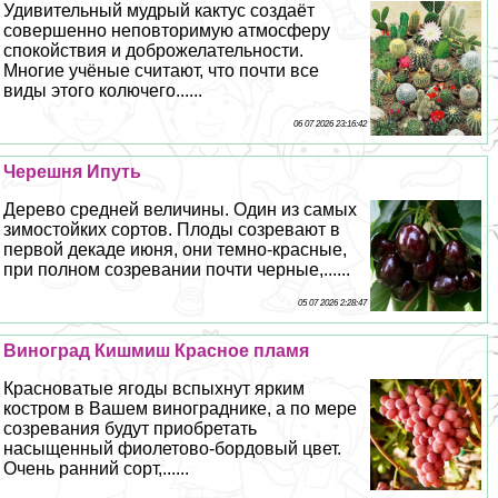
Удивительный мудрый кактус создаёт
совершенно неповторимую атмосферу
спокойствия и доброжелательности.
Многие учёные считают, что почти все
виды этого колючего......
06 07 2026 23:16:42
Черешня Ипуть
Дерево средней величины. Один из самых
зимостойких сортов. Плоды созревают в
первой декаде июня, они темно-красные,
при полном созревании почти черные,......
05 07 2026 2:28:47
Виноград Кишмиш Красное пламя
Красноватые ягоды вспыхнут ярким
костром в Вашем винограднике, а по мере
созревания будут приобретать
насыщенный фиолетово-бордовый цвет.
Очень ранний сорт,......