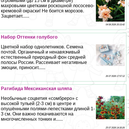
огромными (до 15 см в диаметре)
махровыми цветками роскошной лососево-
кремовой окраски! Не боится морозов.
Зацветает......
04 08 2026 20:33:42
Набор Оттенки гoлyбого
Цветной набор однолетников. Семена
почтой. Органичный и ненавязчивый
естественный природный фон средней
полосы России. Рассеивает негативные
эмоции, приносит......
26 07 2026 17:57:12
Ратибида Мексиканская шляпа
Необычные соцветия «сомбреро» с
высокой тульей (2-3 см) в центре и
опушёнными полями-лепестками длиной 1-
3 см. Они важно покачиваются на
многочисленных тонких и......
25 07 2026 14:30:26