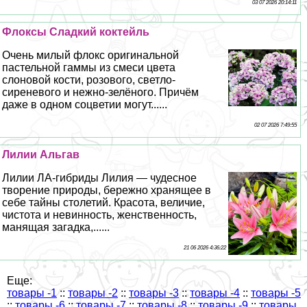
03 07 2026 20:14:11
Флоксы Сладкий коктейль
Очень милый флокс оригинальной
пастельной гаммы из смеси цвета
слоновой кости, розового, светло-
сиреневого и нежно-зелёного. Причём
даже в одном соцветии могут......
02 07 2026 7:49:55
Лилии Альгав
Лилии ЛА-гибриды Лилия — чудесное
творение природы, бережно хранящее в
себе тайны столетий. Красота, величие,
чистота и невинность, женственность,
манящая загадка,......
21 06 2026 4:36:22
Еще:
товары -1
::
товары -2
::
товары -3
::
товары -4
::
товары -5
::
товары -6
::
товары -7
::
товары -8
::
товары -9
::
товары