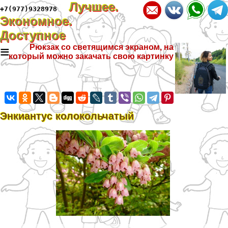
Лучшее.
+7(977)9328978
Экономное.
Доступное
≡
Рюкзак со светящимся экраном, на
который можно закачать свою картинку
Энкиантус колокольчатый