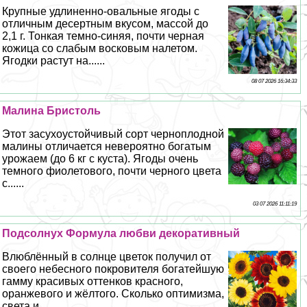
Крупные удлиненно-овальные ягоды с
отличным десертным вкусом, массой до
2,1 г. Тонкая темно-синяя, почти черная
кожица со слабым восковым налетом.
Ягодки растут на......
08 07 2026 16:34:33
Малина Бристоль
Этот засухоустойчивый сорт черноплодной
малины отличается невероятно богатым
урожаем (до 6 кг с куста). Ягоды очень
темного фиолетового, почти черного цвета
с......
03 07 2026 11:11:19
Подсолнух Формула любви декоративный
Влюблённый в солнце цветок получил от
своего небесного покровителя богатейшую
гамму красивых оттенков красного,
оранжевого и жёлтого. Сколько оптимизма,
света и......