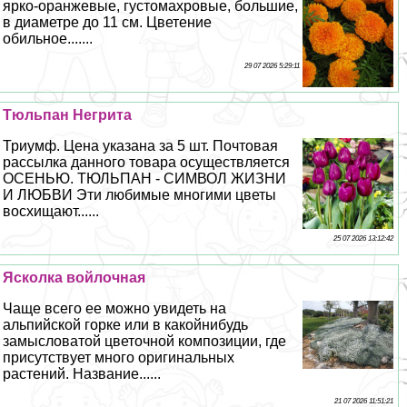
ярко-оранжевые, густомахровые, большие,
в диаметре до 11 см. Цветение
обильное.......
29 07 2026 5:29:11
Тюльпан Негрита
Триумф. Цена указана за 5 шт. Почтовая
рассылка данного товара осуществляется
ОСЕНЬЮ. ТЮЛЬПАН - СИМВОЛ ЖИЗНИ
И ЛЮБВИ Эти любимые многими цветы
восхищают......
25 07 2026 13:12:42
Ясколка войлочная
Чаще всего ее можно увидеть на
альпийской горке или в какойнибудь
замысловатой цветочной композиции, где
присутствует много оригинальных
растений. Название......
21 07 2026 11:51:21