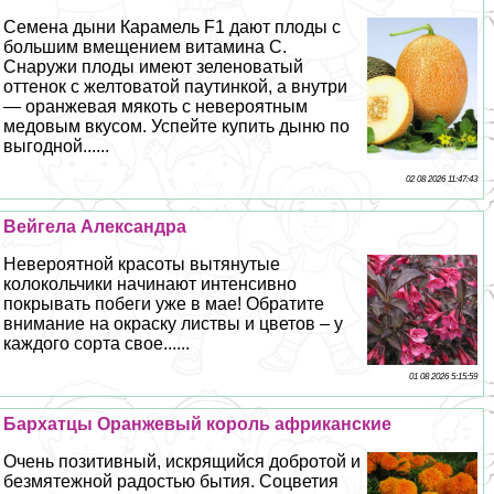
Семена дыни Карамель F1 дают плоды с
большим вмещением витамина С.
Снаружи плоды имеют зеленоватый
оттенок с желтоватой паутинкой, а внутри
— оранжевая мякоть с невероятным
медовым вкусом. Успейте купить дыню по
выгодной......
02 08 2026 11:47:43
Вейгела Александра
Невероятной красоты вытянутые
колокольчики начинают интенсивно
покрывать побеги уже в мае! Обратите
внимание на окраску листвы и цветов – у
каждого сорта свое......
01 08 2026 5:15:59
Бархатцы Оранжевый король африканские
Очень позитивный, искрящийся добротой и
безмятежной радостью бытия. Соцветия