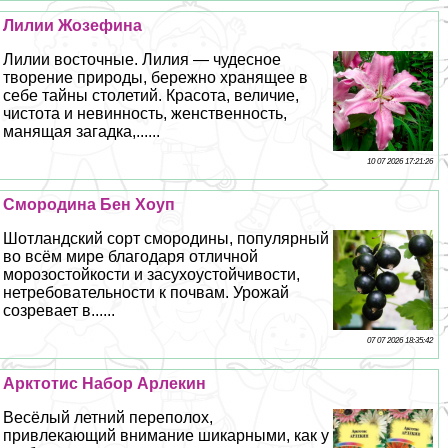
Лилии Жозефина
Лилии восточные. Лилия — чудесное
творение природы, бережно хранящее в
себе тайны столетий. Красота, величие,
чистота и невинность, женственность,
манящая загадка,......
10 07 2026 17:21:26
Смородина Бен Хоуп
Шотландский сорт смородины, популярный
во всём мире благодаря отличной
морозостойкости и засухоустойчивости,
нетребовательности к почвам. Урожай
созревает в......
07 07 2026 18:35:42
Арктотис Набор Арлекин
Весёлый летний переполох,
привлекающий внимание шикарными, как у