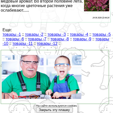
медовый аромат. Во второй половине лета,
когда многие цветочные растения уже
ослабевают......
24 06 2026 22:44:24
Еще:
товары -1
::
товары -2
::
товары -3
::
товары -4
::
товары -5
::
товары -6
::
товары -7
::
товары -8
::
товары -9
::
товары
-10
::
товары -11
::
товары -12
::
На сайте используются cookies
Закрыть эту плашку