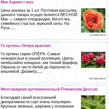
Мак Харвест мун
Цена указана за 1 шт. Почтовая рассылка
данного товара осуществляется ВЕСНОЙ.
Мак — символ плодородия, богатства,
семейного счастья, мужской силы. На
Руси......
27 07 2026 15:11:51
Ге opгины Опера красная
Ге opгины серии ОПЕРА. Самые
низкорослые в нашей коллекции. Цветы
необычайно изящные, как тонкий фарфор.
Окраска от чисто белой до бархатисто-
вишнёвой. Диаметр......
26 07 2026 23:46:15
Многорядник щетинконосный Плюмозум Денсум
Благодаря своей всесезонной
декоративности сорт очень популярен.
Крупные зеленые, широкие у основания