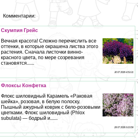
Комментарии:
Скумпия Грейс
Вечная красота! Сложно перечислить все
оттенки, в которые окрашена листва этого
растения. Сначала листочки винно-
красного цвета, по мере созревания
становятся......
30 07 2026 4:53:31
Флоксы Конфетка
Флокс шиловидный Карамель «Paковая
шейка», розовая, в белую полоску.
Пышный ажурный коврик с бело-розовыми
цветками. Флокс шиловидный (Phlox
subulata) — бодрый и......
28 07 2026 9:23:56