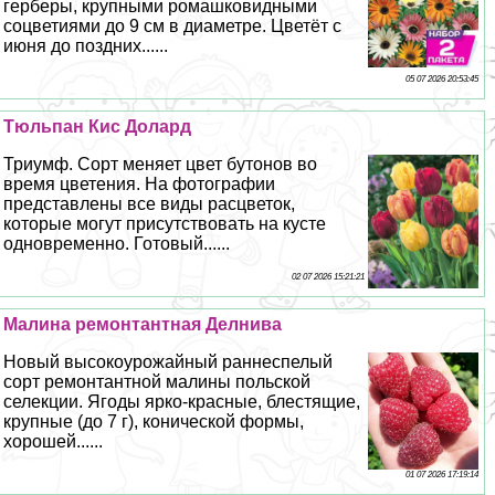
герберы, крупными ромашковидными
соцветиями до 9 см в диаметре. Цветёт с
июня до поздних......
05 07 2026 20:53:45
Тюльпан Кис Долард
Триумф. Сорт меняет цвет бутонов во
время цветения. На фотографии
представлены все виды расцветок,
которые могут присутствовать на кусте
одновременно. Готовый......
02 07 2026 15:21:21
Малина ремонтантная Делнива
Новый высокоурожайный раннеспелый
сорт ремонтантной малины польской
селекции. Ягоды ярко-красные, блестящие,
крупные (до 7 г), конической формы,
хорошей......
01 07 2026 17:19:14