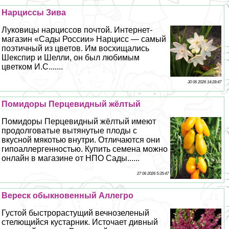
Нарциссы Зива
Луковицы нарциссов почтой. Интернет-
магазин «Сады России» Нарцисс — самый
поэтичный из цветов. Им восхищались
Шекспир и Шелли, он был любимым
цветком И.С.......
30 06 2026 14:28:47
Помидоры Перцевидный жёлтый
Помидоры Перцевидный жёлтый имеют
продолговатые вытянутые плоды с
вкусной мякотью внутри. Отличаются они
гипоаллергенностью. Купить семена можно
онлайн в магазине от НПО Сады......
27 06 2026 5:35:47
Вереск обыкновенный Аллегро
Густой быстрорастущий вечнозеленый
стелющийся кустарник. Источает дивный