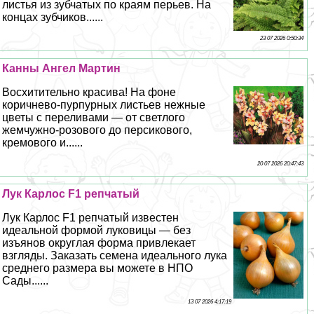
листья из зубчатых по краям перьев. На
концах зубчиков......
23 07 2026 0:50:34
Канны Ангел Мартин
Восхитительно красива! На фоне
коричнево-пурпурных листьев нежные
цветы с переливами — от светлого
жемчужно-розового до персикового,
кремового и......
20 07 2026 20:47:43
Лук Карлос F1 репчатый
Лук Карлос F1 репчатый известен
идеальной формой луковицы — без
изъянов округлая форма привлекает
взгляды. Заказать семена идеального лука
среднего размера вы можете в НПО
Сады......
13 07 2026 4:17:19