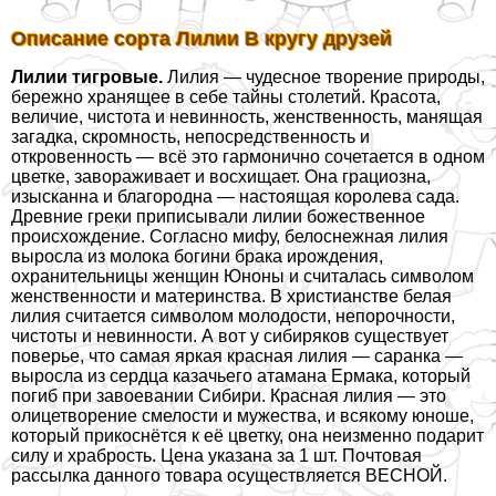
Описание сорта Лилии В кругу друзей
Лилии тигровые.
Лилия — чудесное творение природы,
бережно хранящее в себе тайны столетий. Красота,
величие, чистота и невинность, женственность, манящая
загадка, скромность, непосредственность и
откровенность — всё это гармонично сочетается в одном
цветке, завораживает и восхищает. Она грациозна,
изысканна и благородна — настоящая королева сада.
Древние греки приписывали лилии божественное
происхождение. Согласно мифу, белоснежная лилия
выросла из молока богини бpaка ирождения,
охранительницы женщин Юноны и считалась символом
женственности и материнства. В христианстве белая
лилия считается символом молодости, непорочности,
чистоты и невинности. А вот у сибиряков существует
поверье, что самая яркая красная лилия — саранка —
выросла из сердца казачьего атамана Ермака, который
погиб при завоевании Сибири. Красная лилия — это
олицетворение смелости и мужества, и всякому юноше,
который прикоснётся к её цветку, она неизменно подарит
силу и храбрость. Цена указана за 1 шт. Почтовая
рассылка данного товара осуществляется ВЕСНОЙ.