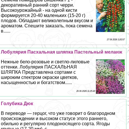
декоративный ранний сорт черри.
Высокоурожайный - на одной кисти
формируется 20-40 маленьких (15-20 г)
плодов. Обладают великолепным вкусом и
ароматом. Спешите заказать, пока семена
в......
27 06 2026 3:20:57
Лобулярия Пасхальная шляпка Пастельный меланж
Нежные бело-розовые и светло-лиловые
оттенки. Лобулярия ПАСХАЛЬНАЯ
ШЛЯПКА Представлена сортами с
широким спектром окраски цветков,
насыщенностью и богатством......
26 06 2026 11:25:30
Гoлyбика Дюк
В переводе — герцог, что уже говорит о благородном
происхождении и высоком статусе этого раннего,
обильно и регулярно плодоносящего сорта. Ягоды
крупные (17-20 мм), с......