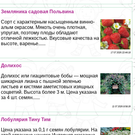
Земляника садовая Польвина
Сорт с хаpaктерным насыщенным винно-
алым окрасом. Мякоть очень плотная,
упругая, поэтому плоды обладают
отличной лежкостью. Вкусовые качества на
высоте, варенье......
17 07 2026 22:44:18
Долихос
Долихос или гиацинтовые бобы — мощная
шикарная лиана с пышной зеленью
листьев и кистями аметистовых изящных
соцветий. Высота более 3 м. Цена указана
за 4 шт. семян......
11 07 2026 8:58:39
Лобулярия Тину Тим
Цена указана за 0,1 г семян лобулярии. На