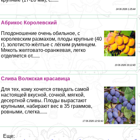
24 06 2026 1:35:44
Абрикос Королевский
Плодоношение очень обильное, с
королевским размахом, плоды крупные (40
г), золотисто-жёлтые с лёгким румянцем.
Мякоть желтовато-оранжевая, легко
отделяется от......
19 06 2026 19:12:40
Слива Волжская красавица
Для тех, кому хочется отведать самой
настоящей вкусной, сочной, мягкой,
десертной сливы. Плоды вырастают
крупными, набирают вес в 35 граммов,
ровными, слегка......
17 06 2026 12:52:43
Еще: