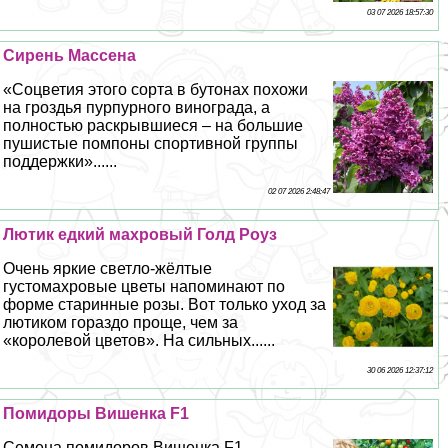
03 07 2026 18:57:30
Сирень Массена
«Соцветия этого сорта в бутонах похожи
на гроздья пурпурного винограда, а
полностью раскрывшиеся – на большие
пушистые помпоны спортивной группы
поддержки»......
02 07 2026 2:48:47
Лютик едкий махровый Голд Роуз
Очень яркие светло-жёлтые
густомахровые цветы напоминают по
форме старинные розы. Вот только уход за
лютиком гораздо проще, чем за
«королевой цветов». На сильных......
30 06 2026 12:37:12
Помидоры Вишенка F1
Семена помидоров Вишенка F1 -