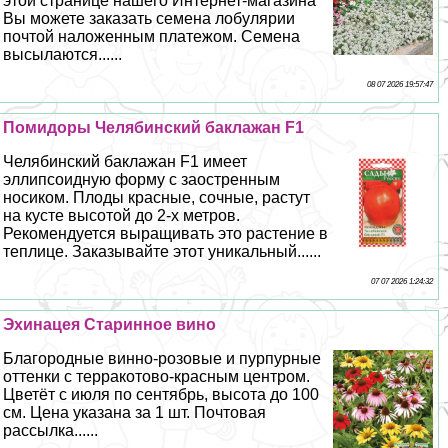
этой странице нашего Интернет-магазина
Вы можете заказать семена лобулярии
почтой наложенным платежом. Семена
высылаются......
08 07 2026 19:57:47
Помидоры Челябинский баклажан F1
Челябинский баклажан F1 имеет
эллипсоидную форму с заостренным
носиком. Плоды красные, сочные, растут
на кусте высотой до 2-х метров.
Рекомендуется выращивать это растение в
теплице. Заказывайте этот уникальный......
07 07 2026 1:24:32
Эхинацея Старинное вино
Благородные винно-розовые и пурпурные
оттенки с терpaкотово-красным центром.
Цветёт с июля по сентябрь, высота до 100
см. Цена указана за 1 шт. Почтовая
рассылка......