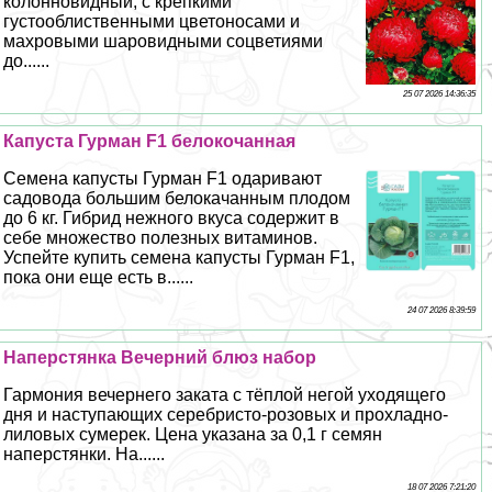
колонновидный, с крепкими
густооблиственными цветоносами и
махровыми шаровидными соцветиями
до......
25 07 2026 14:36:35
Капуста Гурман F1 белокочанная
Семена капусты Гурман F1 одаривают
садовода большим белокачанным плодом
до 6 кг. Гибрид нежного вкуса содержит в
себе множество полезных витаминов.
Успейте купить семена капусты Гурман F1,
пока они еще есть в......
24 07 2026 8:39:59
Наперстянка Вечерний блюз набор
Гармония вечернего заката с тёплой негой уходящего
дня и наступающих серебристо-розовых и прохладно-
лиловых сумерек. Цена указана за 0,1 г семян
наперстянки. На......
18 07 2026 7:21:20