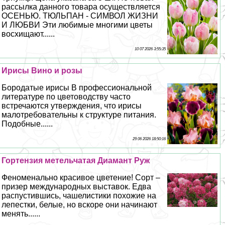
рассылка данного товара осуществляется
ОСЕНЬЮ. ТЮЛЬПАН - СИМВОЛ ЖИЗНИ
И ЛЮБВИ Эти любимые многими цветы
восхищают......
10 07 2026 3:55:35
Ирисы Вино и розы
Бородатые ирисы В профессиональной
литературе по цветоводству часто
встречаются утверждения, что ирисы
малотребовательны к структуре питания.
Подобные......
29 06 2026 18:50:16
Гортензия метельчатая Диамант Руж
Феноменально красивое цветение! Сорт –
призер международных выставок. Едва
распустившись, чашелистики похожие на
лепестки, белые, но вскоре они начинают
менять......