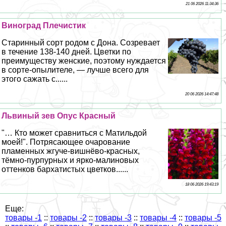
21 06 2026 11:34:36
Виноград Плечистик
Старинный сорт родом с Дона. Созревает
в течение 138-140 дней. Цветки по
преимуществу женские, поэтому нуждается
в сорте-опылителе, — лучше всего для
этого сажать с......
20 06 2026 14:47:48
Львиный зев Опус Красный
"… Кто может сравниться с Матильдой
моей!". Потрясающее очарование
пламенных жгуче-вишнёво-красных,
тёмно-пурпурных и ярко-малиновых
оттенков бархатистых цветков......
18 06 2026 19:43:19
Еще:
товары -1
::
товары -2
::
товары -3
::
товары -4
::
товары -5