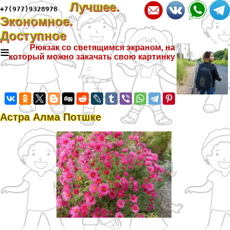
Лучшее.
+7(977)9328978
Экономное.
Доступное
≡
Рюкзак со светящимся экраном, на
который можно закачать свою картинку
Астра Алма Потшке