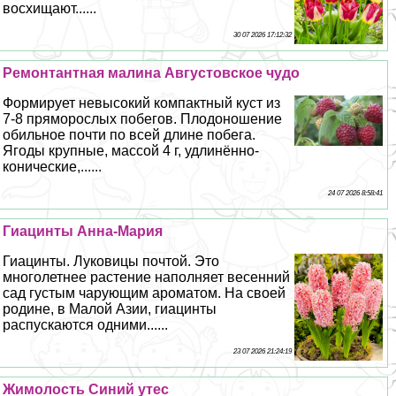
восхищают......
30 07 2026 17:12:32
Ремонтантная малина Августовское чудо
Формирует невысокий компактный куст из
7-8 пряморослых побегов. Плодоношение
обильное почти по всей длине побега.
Ягоды крупные, массой 4 г, удлинённо-
конические,......
24 07 2026 8:58:41
Гиацинты Анна-Мария
Гиацинты. Луковицы почтой. Это
многолетнее растение наполняет весенний
сад густым чарующим ароматом. На своей
родине, в Малой Азии, гиацинты
распускаются одними......
23 07 2026 21:24:19
Жимолость Синий утес