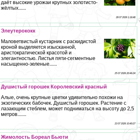
даёт высокие урожаи крупных золотисто-
жёлтых......
28 07 2026 1:18:48
Элеутерококк
Маловетвистый кустарник с раскидистой
кроной выделяется изысканной,
аристократической красотой и
элегантностью. Листья пяти-сегментные
насыщенно-зеленые......
25 07 2026 20:46:24
Душистый горошек Королевский красный
Алые, очень крупные цветки удивительно похожи на
экзотических бабочек. Душистый горошек. Растение с
лазающим стeблем, может подниматься на высоту до 2,5
метров.......
23 07 2026 10:40:27
Жимолость Бореал Бьюти