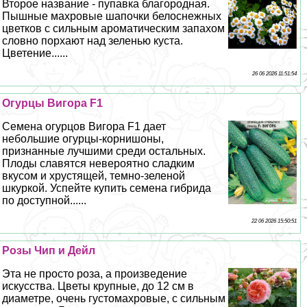
Второе название - пупавка благородная.
Пышные махровые шапочки белоснежных
цветков с сильным ароматическим запахом
словно порхают над зеленью куста.
Цветение......
26 06 2026 11:51:54
Огурцы Вигора F1
Семена огурцов Вигора F1 дает
небольшие огурцы-корнишоны,
признанные лучшими среди остальных.
Плоды славятся невероятно сладким
вкусом и хрустящей, темно-зеленой
шкуркой. Успейте купить семена гибрида
по доступной......
22 06 2026 15:50:51
Розы Чип и Дейл
Эта не просто роза, а произведение
искусства. Цветы крупные, до 12 см в
диаметре, очень густомахровые, с сильным