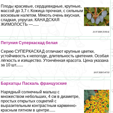
Плоды красивые, сердцевидные, крупные,
массой до 3,7 г. Кожица прочная, с сильным
восковым налетом. Мякоть очень вкусная,
сладкая, упругая. КАНАДСКАЯ
ЖИМОЛОСТЬ —......
21 07 2026 15:50:11
Петуния Суперкаскад белая
Серию СУПЕРКАСКАД отличают крупные цветки,
устойчивость к непогоде, длительность цветения. Особая
лёгкость и изящество. Утончённая красота. Цена указана
за 10 шт.......
18 07 2026 5:47:53
Бархатцы Паскаль французские
Нарядный солнечный малыш с
множеством небольших, 4 см в диаметре,
простых открытых соцветий с
выразительным контрастным карминно-
красным пятном в центре......