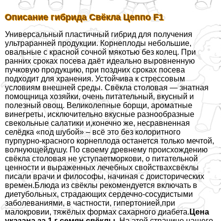
Описание гибрида Свёкла Цеппо F1
Универсальный пластичный гибрид для получения
ультраранней продукции. Корнеплоды небольшие,
овальные с красной сочной мякотью без колец. При
ранних сроках посева даёт идеально выровненную
пучковую продукцию, при поздних сроках посева
подходит для хранения. Устойчива к стрессовым
условиям внешней среды. Свёкла столовая — знатная
помощница хозяйки, очень питательный, вкусный и
полезный овощ. Великолепные борщи, ароматные
винегреты, исключительно вкусные разнообразные
свекольные салатики и,конечно же, несравненная
селёдка «под шубой» – всё это без колоритного
пурпурно-красного корнеплода останется только мечтой,
волнующейдушу. По своему древнему происхождению
свёкла столовая не уступаетморкови, о питательной
ценности и выраженных лечебных свойствахсвёклы
писали врачи и философы, начиная с доисторических
времен.Блюда из свёклы рекомендуется включать в
диетубольных, страдающих сердечно-сосудистыми
заболеваниями, в частности, гипертонией,при
малокровии, тяжёлых формах сахарного диабета.
Цена
указана за 1 г семян свёклы.
На этой странице нашего