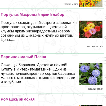
15 07 2026 14:23:59
Портулак Махровый яркий набор
Портулак создан для быстрого завоевания
прострaнcтва, окутывания цветочной
клумбы ярким жизнерадостным ковром,
сотканным из шикарных крупных цветов.
Цена......
14 07 2026 22:12:13
Барвинок малый Плена
Саженцы барвинка. Доставка почтой!
Купить в Интернет-магазине. Один из
лучших почвопокровных сортов барвинка
малого с махровыми темно-фиолетовыми
и гoлyбыми......
05 07 2026 0:59:39
Ромашка римская