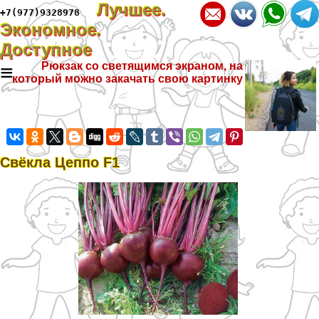
Лучшее.
+7(977)9328978
Экономное.
Доступное
≡
Рюкзак со светящимся экраном, на
который можно закачать свою картинку
Свёкла Цеппо F1