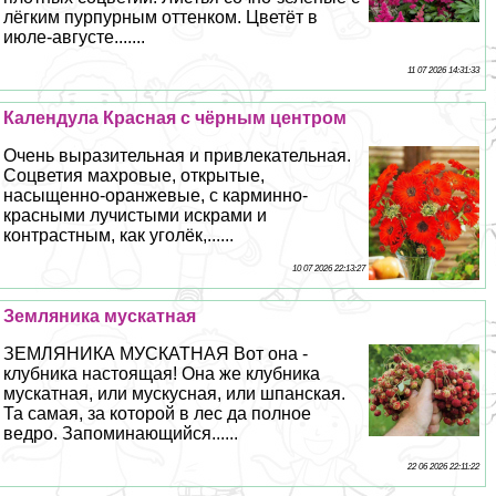
лёгким пурпурным оттенком. Цветёт в
июле-августе.......
11 07 2026 14:31:33
Календула Красная с чёрным центром
Очень выразительная и привлекательная.
Соцветия махровые, открытые,
насыщенно-оранжевые, с карминно-
красными лучистыми искрами и
контрастным, как уголёк,......
10 07 2026 22:13:27
Земляника мускатная
ЗЕМЛЯНИКА МУСКАТНАЯ Вот она -
клубника настоящая! Она же клубника
мускатная, или мускусная, или шпанская.
Та самая, за которой в лес да полное
ведро. Запоминающийся......
22 06 2026 22:11:22