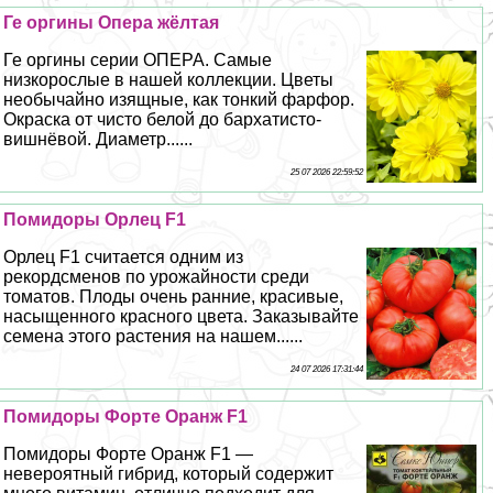
Ге opгины Опера жёлтая
Ге opгины серии ОПЕРА. Самые
низкорослые в нашей коллекции. Цветы
необычайно изящные, как тонкий фарфор.
Окраска от чисто белой до бархатисто-
вишнёвой. Диаметр......
25 07 2026 22:59:52
Помидоры Орлец F1
Орлец F1 считается одним из
рекордсменов по урожайности среди
томатов. Плоды очень ранние, красивые,
насыщенного красного цвета. Заказывайте
семена этого растения на нашем......
24 07 2026 17:31:44
Помидоры Форте Оранж F1
Помидоры Форте Оранж F1 —
невероятный гибрид, который содержит