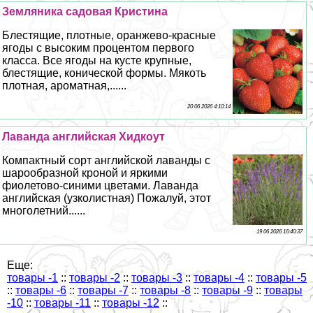
Земляника садовая Кристина
Блестящие, плотные, оранжево-красные
ягоды с высоким процентом первого
класса. Все ягоды на кусте крупные,
блестящие, конической формы. Мякоть
плотная, ароматная,......
20 06 2026 4:10:14
Лаванда английская Хидкоут
Компактный сорт английской лаванды с
шарообразной кроной и яркими
фиолетово-синими цветами. Лаванда
английская (узколистная) Пожалуй, этот
многолетний......
19 06 2026 16:40:37
Еще:
товары -1
::
товары -2
::
товары -3
::
товары -4
::
товары -5
::
товары -6
::
товары -7
::
товары -8
::
товары -9
::
товары
-10
::
товары -11
::
товары -12
::