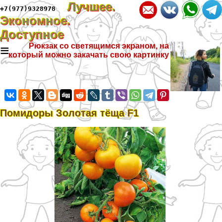
Лучшее.
+7(977)9328978
Экономное.
Доступное
≡
Рюкзак со светящимся экраном, на
который можно закачать свою картинку
Помидоры Золотая тёща F1