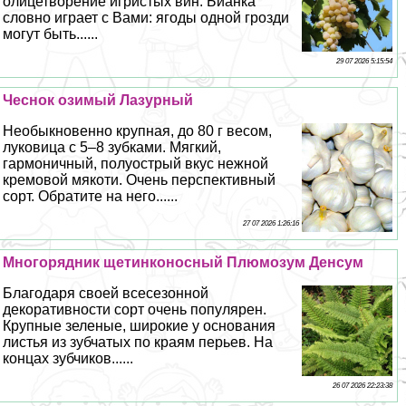
олицетворение игристых вин. Бианка
словно играет с Вами: ягоды одной грозди
могут быть......
29 07 2026 5:15:54
Чеснок озимый Лазурный
Необыкновенно крупная, до 80 г весом,
луковица с 5–8 зубками. Мягкий,
гармоничный, полуострый вкус нежной
кремовой мякоти. Очень перспективный
сорт. Обратите на него......
27 07 2026 1:26:16
Многорядник щетинконосный Плюмозум Денсум
Благодаря своей всесезонной
декоративности сорт очень популярен.
Крупные зеленые, широкие у основания
листья из зубчатых по краям перьев. На
концах зубчиков......
26 07 2026 22:23:38