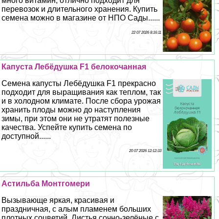
много витамин, отлично подходит для
перевозок и длительного хранения. Купить
семена можно в магазине от НПО Сады......
22 07 2026 8:16:11
Капуста Лебёдушка F1 белокочанная
Семена капусты Лебёдушка F1 прекрасно
подходит для выращивания как теплом, так
и в холодном климате. После сбора урожая
хранить плоды можно до наступления
зимы, при этом они не утратят полезные
качества. Успейте купить семена по
доступной......
20 07 2026 12:12:33
Астильба Монтгомери
Вызывающе яркая, красивая и
праздничная, с алым пламенем больших
плотных соцветий. Листья сочно-зелёные с