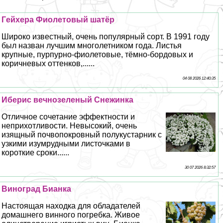
Гeйхера Фиолетовый шатёр
Широко известный, очень популярный сорт. В 1991 году
был назван лучшим многолетником года. Листья
крупные, пурпурно-фиолетовые, тёмно-бордовых и
коричневых оттенков,......
04 08 2026 12:40:35
Иберис вечнозеленый Снежинка
Отличное сочетание эффектности и
неприхотливости. Невысокий, очень
изящный почвопокровный полукустарник с
узкими изумрудными листочками в
короткие сроки......
30 07 2026 8:32:57
Виноград Бианка
Настоящая находка для обладателей
домашнего винного погребка. Живое