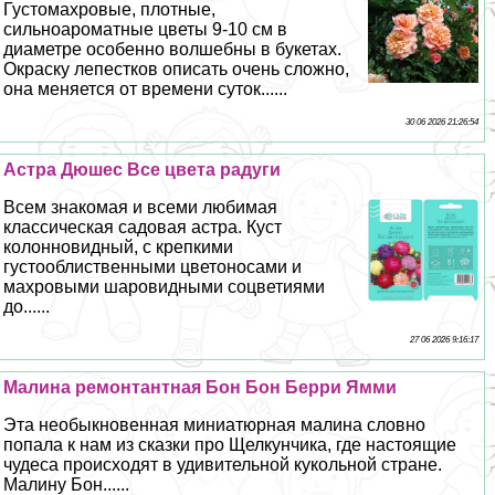
Густомахровые, плотные,
сильноароматные цветы 9-10 см в
диаметре особенно волшебны в букетах.
Окраску лепестков описать очень сложно,
она меняется от времени суток......
30 06 2026 21:26:54
Астра Дюшес Все цвета радуги
Всем знакомая и всеми любимая
классическая садовая астра. Куст
колонновидный, с крепкими
густооблиственными цветоносами и
махровыми шаровидными соцветиями
до......
27 06 2026 9:16:17
Малина ремонтантная Бон Бон Берри Ямми
Эта необыкновенная миниатюрная малина словно
попала к нам из сказки про Щелкунчика, где настоящие
чудеса происходят в удивительной кукольной стране.
Малину Бон......