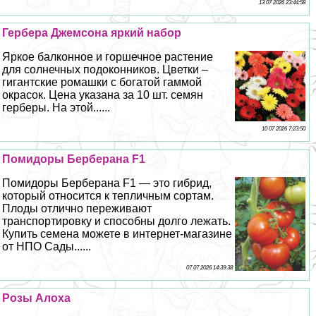
13 07 2026 23:44:58
Гербера Джемсона яркий набор
Яркое балконное и горшечное растение
для солнечных подоконников. Цветки –
гигантские ромашки с богатой гаммой
окрасок. Цена указана за 10 шт. семян
герберы. На этой......
10 07 2026 7:23:50
Помидоры Берберана F1
Помидоры Берберана F1 — это гибрид,
который относится к тепличным сортам.
Плоды отлично переживают
трaнcпортировку и способны долго лежать.
Купить семена можете в интернет-магазине
от НПО Сады......
07 07 2026 14:39:38
Розы Алоха