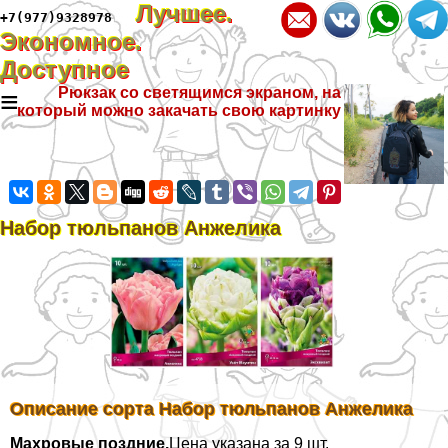
Лучшее.
+7(977)9328978
Экономное.
Доступное
≡
Рюкзак со светящимся экраном, на
который можно закачать свою картинку
Набор тюльпанов Анжелика
Описание сорта Набор тюльпанов Анжелика
Махровые поздние.
Цена указана за 9 шт.