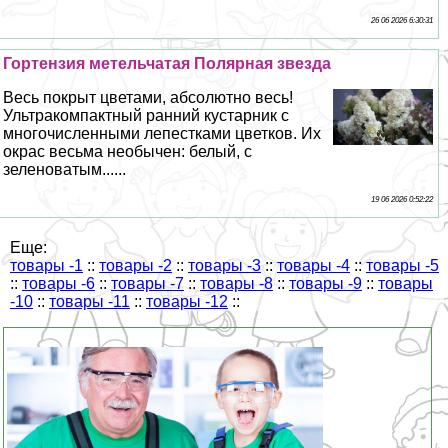
26 06 2026 6:30:31
Гортензия метельчатая Полярная звезда
Весь покрыт цветами, абсолютно весь!
Ультpaкомпактный ранний кустарник с
многочисленными лепестками цветков. Их
окрас весьма необычен: белый, с
зеленоватым......
19 06 2026 0:52:22
Еще:
товары -1
::
товары -2
::
товары -3
::
товары -4
::
товары -5
::
товары -6
::
товары -7
::
товары -8
::
товары -9
::
товары
-10
::
товары -11
::
товары -12
::