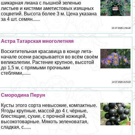
шикарная лиана с пышной зеленью
листьев и кистями аметистовых изящных
соцветий. Высота более 3 м. Цена указана
за 4 шт. семян......
21 07 2026 1:56:30
Астра Татарская многолетняя
Восхитительная красавица в конце лета-
начале осени раскрывается во всём своём
великолепии. Растение крупное, высотой
до 1,5 м, с прямыми прочными
стeблями,......
14 07 2026 4:15:43
Смородина Перун
Кусты этого сорта невысокие, компактные.
Ягоды крупные, массой до 4 г, чёрные,
блестящие, сухие, с прочной кожицей,
высокотоварные. Мякоть зеленоватая,
сладкая, с......