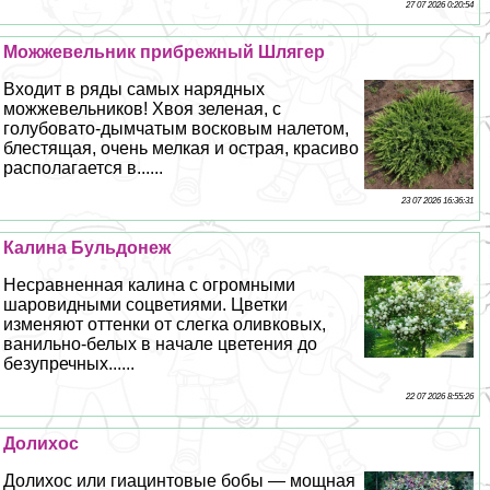
27 07 2026 0:20:54
Можжевельник прибрежный Шлягер
Входит в ряды самых нарядных
можжевельников! Хвоя зеленая, с
гoлyбовато-дымчатым восковым налетом,
блестящая, очень мелкая и острая, красиво
располагается в......
23 07 2026 16:36:31
Калина Бульдонеж
Несравненная калина с огромными
шаровидными соцветиями. Цветки
изменяют оттенки от слегка оливковых,
ванильно-белых в начале цветения до
безупречных......
22 07 2026 8:55:26
Долихос
Долихос или гиацинтовые бобы — мощная