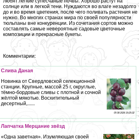
любят легкие супесчаные почвы. Хорошо растут на
солнце или в легкой тени. Нуждаются во влаге незадолго
до и во время цветения, после чего поливать растения не
нужно. Во многих странах мира по своей популярности
тюльпаны вне конкуренции. Из сочетания сортов можно
составлять самые невероятные садовые цветочные
композиции и прекрасные букеты.
Комментарии:
Слива Даная
Новинка от Свердловской селекционной
станции. Крупные, массой 25 г, округлые,
тёмно-бордовые сливы с плотной и сочной
жёлтой мякотью. Восхитительный
десертный,......
05 08 2026 19:25:32
Лапчатка Мерцание звёзд
«Одна заветная». Изумляющая своей