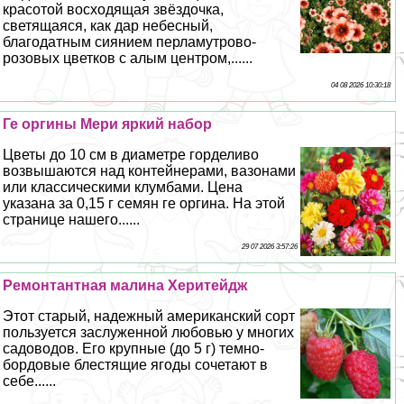
красотой восходящая звёздочка,
светящаяся, как дар небесный,
благодатным сиянием перламутрово-
розовых цветков с алым центром,......
04 08 2026 10:30:18
Ге opгины Мери яркий набор
Цветы до 10 см в диаметре горделиво
возвышаются над контейнерами, вазонами
или классическими клумбами. Цена
указана за 0,15 г семян ге opгина. На этой
странице нашего......
29 07 2026 3:57:26
Ремонтантная малина Херитейдж
Этот старый, надежный американский сорт
пользуется заслуженной любовью у многих
садоводов. Его крупные (до 5 г) темно-
бордовые блестящие ягоды сочетают в
себе......