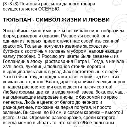
(3+3+3).Почтовая рассылка данного товара
осуществляется ОСЕНЬЮ.
ТЮЛЬПАН - СИМВОЛ ЖИЗНИ И ЛЮБВИ
Эти любимые многими цветы восхищают многообразием
форм, размеров и окраски. Расцветая весной, они
одними из первых приветствуют нас своей изысканной
красотой. Тюльпан получил название за сходство
бутонов с восточным головным убором, напоминающим
чалму (тюрбан). В Россию эти цветы были завезены из
Голландии в эпоху царствования Петра I. Тогда, в начале
XVIII века, луковицы тюльпанов стоили дорого и
выращивались лишь в усадьбах состоятельных людей.
Зато сейчас трудно представить весенний сад без этих
уникальных цветов. Благодаря стараниям селекционеров
в нашем распоряжении около десяти тысяч сортов!
Любые формы цветка: в виде лилий, звезд, бокалов, чаш,
напоминающие махровые пионы, с бахромой по краю
лепестка. Любые цвета: от белого до черного и
разноцветные, похожие на перья попугая, и просто
зеленые. Высокие, до 80 см, и совсем карлики – высотой
всего 10 см. Огромное разнообразие, среди которого
всегда можно выбрать то, что хочется!Все тюльпаны