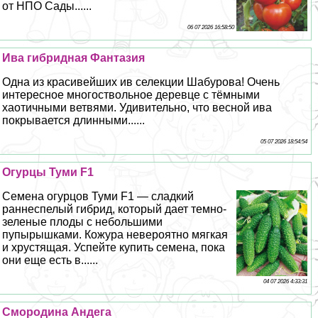
от НПО Сады......
06 07 2026 16:58:50
Ива гибридная Фантазия
Одна из красивейших ив селекции Шабурова! Очень
интересное многоствольное деревце с тёмными
хаотичными ветвями. Удивительно, что весной ива
покрывается длинными......
05 07 2026 18:54:54
Огурцы Туми F1
Семена огурцов Туми F1 — сладкий
раннеспелый гибрид, который дает темно-
зеленые плоды с небольшими
пупырышками. Кожура невероятно мягкая
и хрустящая. Успейте купить семена, пока
они еще есть в......
04 07 2026 4:33:31
Смородина Андега