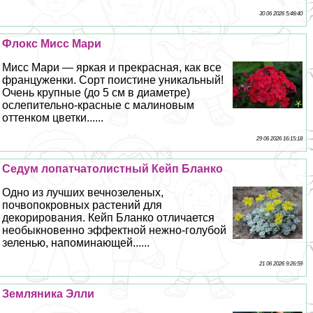
30 06 2026 5:48:40
Флокс Мисс Мари
Мисс Мари — яркая и прекрасная, как все
француженки. Сорт поистине уникальный!
Очень крупные (до 5 см в диаметре)
ослепительно-красные с малиновым
оттенком цветки......
29 06 2026 16:15:18
Седум лопатчатолистный Кейп Бланко
Одно из лучших вечнозеленых,
почвопокровных растений для
декорирования. Кейп Бланко отличается
необыкновенно эффектной нежно-гoлyбой
зеленью, напоминающей......
21 06 2026 9:26:59
Земляника Элли