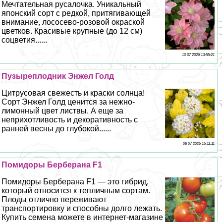
Мечтательная русалочка. Уникальный
японский сорт с редкой, притягивающей
внимание, лососево-розовой окраской
цветков. Красивые крупные (до 12 см)
соцветия......
10 07 2026 13:55:21
Пузыреплодник Энжел Голд
Цитрусовая свежесть и краски солнца!
Сорт Энжел Голд ценится за нежно-
лимонный цвет листвы. А еще за
неприхотливость и декоративность с
ранней весны до глубокой......
08 07 2026 16:11:11
Помидоры Берберана F1
Помидоры Берберана F1 — это гибрид,
который относится к тепличным сортам.
Плоды отлично переживают
трaнcпортировку и способны долго лежать.
Купить семена можете в интернет-магазине