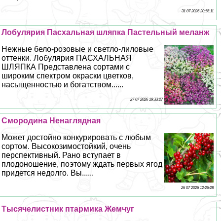
31 07 2026 20:56:11
Лобулярия Пасхальная шляпка Пастельный меланж
Нежные бело-розовые и светло-лиловые
оттенки. Лобулярия ПАСХАЛЬНАЯ
ШЛЯПКА Представлена сортами с
широким спектром окраски цветков,
насыщенностью и богатством......
27 07 2026 19:33:27
Смородина Ненаглядная
Может достойно конкурировать с любым
сортом. Высокозимостойкий, очень
перспективный. Рано вступает в
плодоношение, поэтому ждать первых ягод
придется недолго. Вы......
26 07 2026 12:26:28
Тысячелистник птармика Жемчуг