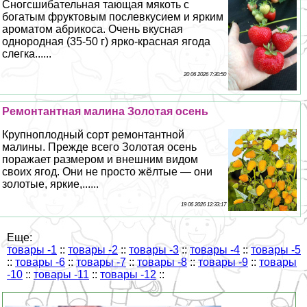
Сногсшибательная тающая мякоть с
богатым фруктовым послевкусием и ярким
ароматом абрикоса. Очень вкусная
однородная (35-50 г) ярко-красная ягода
слегка......
20 06 2026 7:30:50
Ремонтантная малина Золотая осень
Крупноплодный сорт ремонтантной
малины. Прежде всего Золотая осень
поражает размером и внешним видом
своих ягод. Они не просто жёлтые — они
золотые, яркие,......
19 06 2026 12:33:17
Еще:
товары -1
::
товары -2
::
товары -3
::
товары -4
::
товары -5
::
товары -6
::
товары -7
::
товары -8
::
товары -9
::
товары
-10
::
товары -11
::
товары -12
::