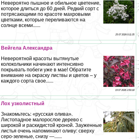
Невероятно пышное и обильное цветение,
которое длиться до 60 дней. Редкий сорт с
потрясающими по красоте махровыми
цветками, которые переливаются на
солнце всеми......
25 07 2026 0:11:35
Вейгела Александра
Невероятной красоты вытянутые
колокольчики начинают интенсивно
покрывать побеги уже в мае! Обратите
внимание на окраску листвы и цветов – у
каждого сорта свое......
19 07 2026 3:50:18
Лох узколистный
Знакомьтесь: «русская олива».
Листопадное малорослое дерево с
широкой и раскидистой кроной. Зауженные
листья очень напоминают оливу: сверху
серо-зеленые, снизу —......