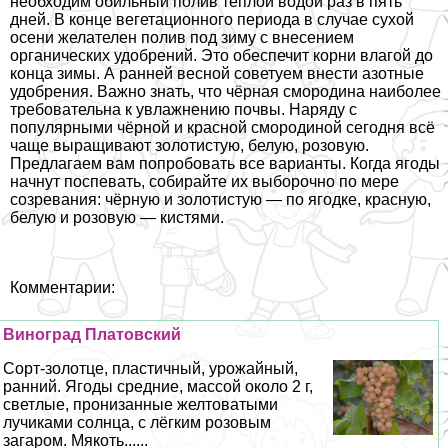
необходим обильный полив тёплой водой раз в пять
дней. В конце вегетационного периода в случае сухой
осени желателен полив под зиму с внесением
органических удобрений. Это обеспечит корни влагой до
конца зимы. А ранней весной советуем внести азотные
удобрения. Важно знать, что чёрная смородина наиболее
требовательна к увлажнению почвы. Наряду с
популярными чёрной и красной смородиной сегодня всё
чаще выращивают золотистую, белую, розовую.
Предлагаем вам попробовать все варианты. Когда ягоды
начнут поспевать, собирайте их выборочно по мере
созревания: чёрную и золотистую — по ягодке, красную,
белую и розовую — кистями.
Комментарии:
Виноград Платовский
Сорт-золотце, пластичный, урожайный,
ранний. Ягоды средние, массой около 2 г,
светлые, пронизанные желтоватыми
лучиками солнца, с лёгким розовым
загаром. Мякоть......