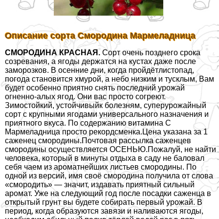
Описание сорта Смородина Мармеладница
СМОРОДИНА КРАСНАЯ.
Сорт очень позднего срока
созревания, а ягоды держатся на кустах даже после
заморозков. В осенние дни, когда пройдётлистопад,
погода становится хмурой, а небо низким и тусклым, Вам
будет особенно приятно снять последний урожай
огненно-алых ягод. Они вас просто согреют.
Зимостойкий, устойчивыйк болезням, суперурожайный
сорт с крупными ягодами универсального назначения и
приятного вкуса. По содержанию витамина С
Мармеладница просто рекордсменка.Цена указана за 1
саженец смородины.Почтовая рассылка саженцев
смородины осуществляется ОСЕНЬЮ.Пожалуй, не найти
человека, который в минуты отдыха в саду не баловал
себя чаем из ароматнейших листьев смородины. По
одной из версий, имя своё смородина получила от слова
«смородить» — значит, издавать приятный сильный
аромат. Уже на следующий год после посадки саженца в
открытый грунт вы будете собирать первый урожай. В
период, когда образуются завязи и наливаются ягоды,