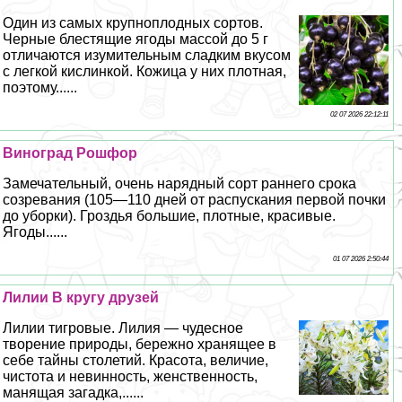
Один из самых крупноплодных сортов.
Черные блестящие ягоды массой до 5 г
отличаются изумительным сладким вкусом
с легкой кислинкой. Кожица у них плотная,
поэтому......
02 07 2026 22:12:11
Виноград Рошфор
Замечательный, очень нарядный сорт раннего срока
созревания (105—110 дней от распускания первой почки
до уборки). Гроздья большие, плотные, красивые.
Ягоды......
01 07 2026 2:50:44
Лилии В кругу друзей
Лилии тигровые. Лилия — чудесное
творение природы, бережно хранящее в
себе тайны столетий. Красота, величие,
чистота и невинность, женственность,
манящая загадка,......