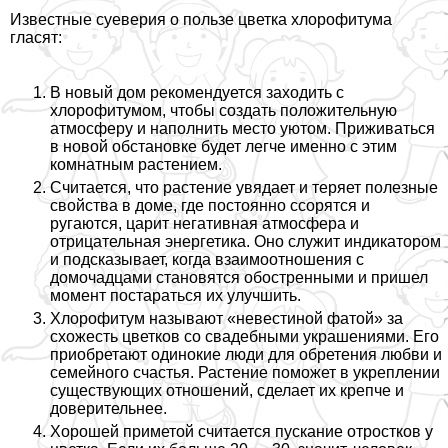
Известные суеверия о пользе цветка хлорофитума
гласят:
В новый дом рекомендуется заходить с
хлорофитумом, чтобы создать положительную
атмосферу и наполнить место уютом. Приживаться
в новой обстановке будет легче именно с этим
комнатным растением.
Считается, что растение увядает и теряет полезные
свойства в доме, где постоянно ссорятся и
ругаются, царит негативная атмосфера и
отрицательная энергетика. Оно служит индикатором
и подсказывает, когда взаимоотношения с
домочадцами становятся обостренными и пришел
момент постараться их улучшить.
Хлорофитум называют «невестиной фатой» за
схожесть цветков со свадебными украшениями. Его
приобретают одинокие люди для обретения любви и
семейного счастья. Растение поможет в укреплении
существующих отношений, сделает их крепче и
доверительнее.
Хорошей приметой считается пускание отростков у