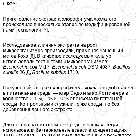
СКФУ.
Приготовление экстpaкта хлорофитума хохлатого
происходило в несколько этапов по модифицированной
нами технологии [7].
Исследование влияния экстpaкта на рост
микроорганизмов производили, применяя чашечный
метод Коха [6]. В качестве исследуемых культур
использовали тест-штаммы микроорганизмов:
Escherichia
coli
М-17,
Escherichia
coli
DSM 4087,
Bacillus
subtilis
26-Д,
Bacillus
subtilis
1719.
Полученный экстpaкт хлорофитума хохлатого добавляли
в питательные среды — агар Эндо и агар Хоттингера в
количестве 0,1 %, 1 % и 10 % от объема питательной
среды. Контрольными служили те же среды, но без
добавления данного экстpaкта.
Для посева на питательные среды в чашках Петри
использовали бактериальные взвеси в концентрациях
1х10 3 м.к./мл — 1х10 4 м.к./мл, полученных в результате