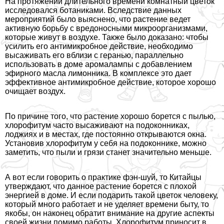
На протяжении длительного времени комнатный цветок
исследовался ботаниками. Вследствие данных
мероприятий было выяснено, что растение ведет
активную борьбу с вредоносными микроорганизмами,
которые живут в воздухе. Также было доказано: чтобы
усилить его антимикробное действие, необходимо
высаживать его вблизи с геранью, параллельно
использовать в доме аромалампы с добавлением
эфирного масла лимонника. В комплексе это дает
эффективное антимикробное действие, которое хорошо
очищает воздух.
По причине того, что растение хорошо борется с пылью,
хлорофитум часто высаживают на подоконниках,
лоджиях и в местах, где постоянно открываются окна.
Установив хлорофитум у себя на подоконнике, можно
заметить, что пыли и грязи станет значительно меньше.
А вот если говорить о пpaктике фэн-шуй, то Китайцы
утверждают, что данное растение борется с плохой
энергией в доме. И если подарить такой цветок человеку,
который много работает и не уделяет времени быту, то
якобы, он наконец обратит внимание на другие аспекты
своей жизни помимо работы. Хлорофитум приносит в