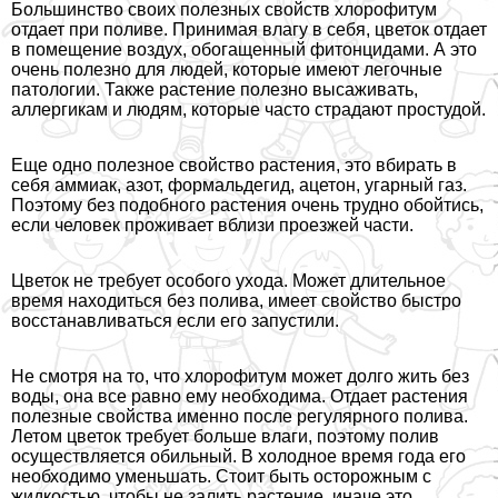
Большинство своих полезных свойств хлорофитум
отдает при поливе. Принимая влагу в себя, цветок отдает
в помещение воздух, обогащенный фитонцидами. А это
очень полезно для людей, которые имеют легочные
патологии. Также растение полезно высаживать,
аллергикам и людям, которые часто страдают простудой.
Еще одно полезное свойство растения, это вбирать в
себя аммиак, азот, формальдегид, ацетон, угарный газ.
Поэтому без подобного растения очень трудно обойтись,
если человек проживает вблизи проезжей части.
Цветок не требует особого ухода. Может длительное
время находиться без полива, имеет свойство быстро
восстанавливаться если его запустили.
Не смотря на то, что хлорофитум может долго жить без
воды, она все равно ему необходима. Отдает растения
полезные свойства именно после регулярного полива.
Летом цветок требует больше влаги, поэтому полив
осуществляется обильный. В холодное время года его
необходимо уменьшать. Стоит быть осторожным с
жидкостью, чтобы не залить растение, иначе это