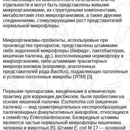
отдельности и могут быть представлены живыми
микроорганизмами, их структурными компонентами,
метаболитами этих микроорганизмов, а также другими
соединениями, стимулирующими рост представителей
нормальной микрофлоры.
Микроорганизмы-пробионты, используемые при
производстве препаратов, представлены штаммами
либо эндогенной микрофлоры (бифидо-, лактобактерии,
кишечная палочка, др.), восполняющими нормофлору в
макроорганизме, либо штаммами транзиторных
микроорганизмов (например, апатогенных
представителей рода
Bacillus
), подавляющих патогенные
и условно-патогенные микробы (УПМ) [3].
Первыми препаратами, введёнными в клиническую
пpaктику для коррекции дисбиозов, были пробиотики на
основе кишечной палочки.
Escherichia
coli
(кишечная
палочка) — вид грамотрицательных неспорообразующих
палочковидных факультативных анаэробов, относящихся
к семейству
Enterobacteriaceae
. Безвредные штаммы
являются частью нормальной микрофлоры кишечника
человека и животных [5]. Штамм
E
.
coli
М 17 — основной