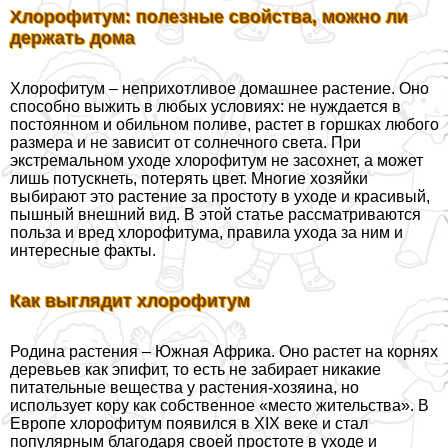
Хлорофитум: полезные свойства, можно ли
держать дома
Хлорофитум – неприхотливое домашнее растение. Оно
способно выжить в любых условиях: не нуждается в
постоянном и обильном поливе, растет в горшках любого
размера и не зависит от солнечного света. При
экстремальном уходе хлорофитум не засохнет, а может
лишь потускнеть, потерять цвет. Многие хозяйки
выбирают это растение за простоту в уходе и красивый,
пышный внешний вид. В этой статье рассматриваются
польза и вред хлорофитума, правила ухода за ним и
интересные факты.
Как выглядит хлорофитум
Родина растения – Южная Африка. Оно растет на корнях
деревьев как эпифит, то есть не забирает никакие
питательные вещества у растения-хозяина, но
использует кору как собственное «место жительства». В
Европе хлорофитум появился в XΙX веке и стал
популярным благодаря своей простоте в уходе и