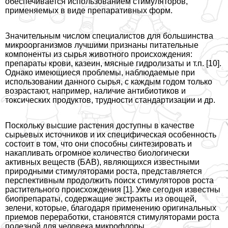
обеспечивается использованием стимуляторов,
применяемых в виде препаративных форм.
Значительным числом специалистов для большинства
микроорганизмов лучшими признаны питательные
компоненты из сырья животного происхождения:
препараты крови, казеин, мясные гидролизаты и т.п. [10].
Однако имеющиеся проблемы, наблюдаемые при
использовании данного сырья, с каждым годом только
возрастают, например, наличие антибиотиков и
токсических продуктов, трудности стандартизации и др.
Поскольку высшие растения доступны в качестве
сырьевых источников и их специфическая особенность
состоит в том, что они способны синтезировать и
накапливать огромное количество биологически
активных веществ (БАВ), являющихся известными
природными стимуляторами роста, представляется
перспективным продолжить поиск стимуляторов роста
растительного происхождения [1]. Уже сегодня известны
биопрепараты, содержащие экстpaкты из овощей,
зелени, которые, благодаря применению оригинальных
приемов переработки, становятся стимуляторами роста
полезной для человека микрофлоры.