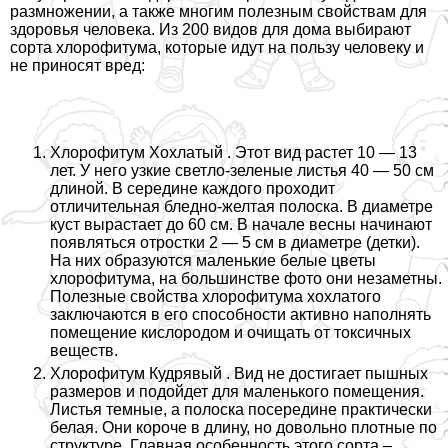
размножении, а также многим полезным свойствам для
здоровья человека. Из 200 видов для дома выбирают
сорта хлорофитума, которые идут на пользу человеку и
не приносят вред:
Хлорофитум Хохлатый . Этот вид растет 10 — 13
лет. У него узкие светло-зеленые листья 40 — 50 см
длиной. В середине каждого проходит
отличительная бледно-желтая полоска. В диаметре
куст вырастает до 60 см. В начале весны начинают
появляться отростки 2 — 5 см в диаметре (детки).
На них образуются маленькие белые цветы
хлорофитума, на большинстве фото они незаметны.
Полезные свойства хлорофитума хохлатого
заключаются в его способности активно наполнять
помещение кислородом и очищать от токсичных
веществ.
Хлорофитум Кудрявый . Вид не достигает пышных
размеров и подойдет для маленького помещения.
Листья темные, а полоска посередине пpaктически
белая. Они короче в длину, но довольно плотные по
структуре. Главная особенность этого сорта –