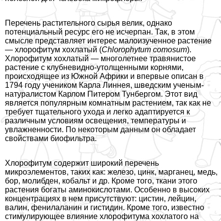
Перечень растительного сырья велик, однако
потенциальный ресурс его не исчерпан. Так, в этом
смысле представляет интерес малоизученное растение
— хлорофитум хохлатый (
Ch
lorophytum comosum
).
Хлорофитум хохлатый — многолетнее травянистое
растение с клубневидно-утолщенными корнями,
происходящее из Южной Африки и впервые описан в
1794 году учеником Карла Линнея, шведским ученым-
натуралистом Карлом Питером Тунбергом. Этот вид
является популярным комнатным растением, так как не
требует тщательного ухода и легко адаптируется к
различным условиям освещения, температуры и
увлажненности. По некоторым данным он обладает
свойствами биофильтра.
Хлорофитум содержит широкий перечень
микроэлементов, таких как: железо, цинк, марганец, медь,
бор, молибден, кобальт и др. Кроме того, ткани этого
растения богаты аминокислотами. Особенно в высоких
концентрациях в нем присутствуют: цистин, лейцин,
валин, фенилаланин и гистидин. Кроме того, известно
стимулирующее влияние хлорофитума хохлатого на