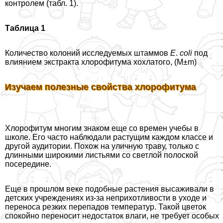
контролем (табл. 1).
Таблица 1
Количество колоний исследуемых штаммов
E
.
coli
под
влиянием экстpaкта хлорофитума хохлатого, (M±m)
Изучаем полезные свойства хлорофитума
Хлорофитум многим знаком еще со времен учебы в
школе. Его часто наблюдали растущим каждом классе и
другой аудитории. Похож на уличную траву, только с
длинными широкими листьями со светлой полоской
посередине.
Еще в прошлом веке подобные растения высаживали в
детских учреждениях из-за неприхотливости в уходе и
переноса резких перепадов температур. Такой цветок
спокойно переносит недостаток влаги, не требует особых