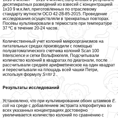
десятикратных разведений из взвесей с концентрацией
1х10 9 м.к./мл, приготовленных по отраслевому
стандарту мутности ОСО 42-28-85-2015. Проведение
исследования осуществляли в трехкратных повторах.
Посевы культивировали в термостате при температуре
37 ºС в течение 20-24 часов.
Количественный учет колоний микроорганизмов на
питательных средах производили с помощью
полуавтоматического счетчика колоний Scan 100
Interscience и сетки Вольфхюгеля. Подсчитывали
количество колоний в квадратах по диагонали, после
рассчитывали среднее арифметическое на один квадрат
и пересчитывали на площадь всей чашки Петри,
используя формулу
S
=π
r
2 .
Результаты исследований
Установлено, что при культивировании обоих штаммов
E
.
coli
на среде с добавлением экстpaкта хлорофитума во
всех указанных концентрациях достоверно
увеличивается количество колоний по сравнению с