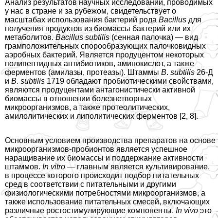
Анализ результатов научных исследований, проводимых
у нас в стране и за рубежом, свидетельствует о
масштабах использования бактерий рода
Bacillus
для
получения продуктов из биомассы бактерий или их
метаболитов.
Bacillus
subtilis
(сенная палочка) — вид
грамположительных спорообразующих палочковидных
аэробных бактерий. Является продуцентом некоторых
полипептидных антибиотиков, аминокислот, а также
ферментов (амилазы, протеазы). Штаммы
B
.
subtilis
26-Д
и
B
.
subtilis
1719 обладают пробиотическими свойствами,
являются продуцентами антагонистически активной
биомассы в отношении болезнетворных
микроорганизмов, а также протеолитических,
амилолитических и липолитических ферментов [2, 8].
Основным условием производства препаратов на основе
микроорганизмов-пробионтов является успешное
наращивание их биомассы и поддержание активности
штаммов.
In
vitro
— главным является культивирование,
в процессе которого происходит подбор питательных
сред в соответствии с питательными и другими
физиологическими потребностями микроорганизмов, а
также использование питательных смесей, включающих
различные ростостимулирующие компоненты.
In
vivo
это