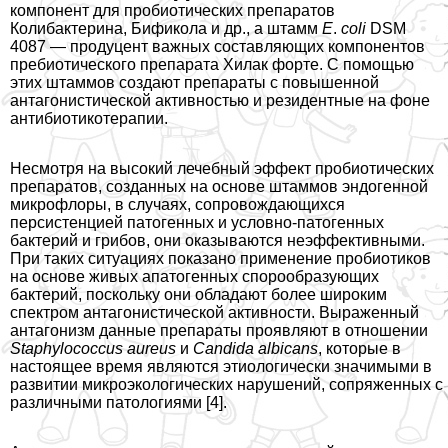
компонент для пробиотических препаратов
Колибактерина, Бификола и др., а штамм
E
.
coli
DSM
4087 — продуцент важных составляющих компонентов
пребиотического препарата Хилак форте. С помощью
этих штаммов создают препараты с повышенной
антагонистической активностью и резидентные на фоне
антибиотикотерапии.
Несмотря на высокий лечебный эффект пробиотических
препаратов, созданных на основе штаммов эндогенной
микрофлоры, в случаях, сопровождающихся
персистенцией патогенных и условно-патогенных
бактерий и грибов, они оказываются неэффективными.
При таких ситуациях показано применение пробиотиков
на основе живых апатогенных спорообразующих
бактерий, поскольку они обладают более широким
спектром антагонистической активности. Выраженный
антагонизм данные препараты проявляют в отношении
Staphylococcus aureus
и
Candida albicans
, которые в
настоящее время являются этиологически значимыми в
развитии микроэкологических нарушений, сопряженных с
различными патологиями [4].