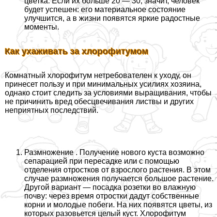
цветка. Если их больше 20 — 30, значит, человек
будет успешен: его материальное состояние
улучшится, а в жизни появятся яркие радостные
моменты.
Как ухаживать за хлорофитумом
Комнатный хлорофитум нетребователен к уходу, он
принесет пользу и при минимальных усилиях хозяина,
однако стоит следить за условиями выращивания, чтобы
не причинить вред обесцвечивания листвы и других
неприятных последствий.
Размножение . Получение нового куста возможно
сепарацией при пересадке или с помощью
отделения отростков от взрослого растения. В этом
случае размножения получается большое растение.
Другой вариант — посадка розетки во влажную
почву: через время отростки дадут собственные
корни и молодые побеги. На них появятся цветы, из
которых разовьется целый куст. Хлорофитум