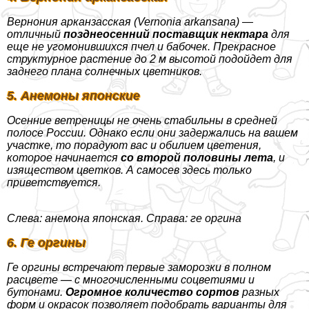
Вернония арканзасская (Vernonia arkansana) —
отличный
позднеосенний поставщик нектара
для
еще не угомонившихся пчел и бабочек. Прекрасное
структурное растение до 2 м высотой подойдет для
заднего плана солнечных цветников.
5. Анемоны японские
Осенние ветреницы не очень стабильны в средней
полосе России. Однако если они задержались на вашем
участке, то порадуют вас и обилием цветения,
которое начинается
со второй половины лета
, и
изяществом цветков. А самосев здесь только
приветствуется.
Слева: анемона японская. Справа: ге opгина
6. Ге opгины
Ге opгины встречают первые заморозки в полном
расцвете — с многочисленными соцветиями и
бутонами.
Огромное количество сортов
разных
форм и окрасок позволяет подобрать варианты для