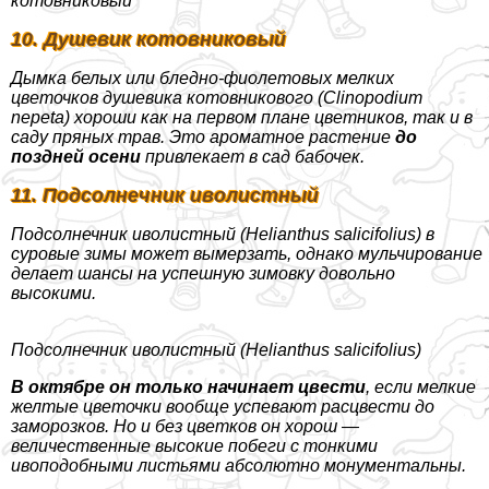
котовниковый
10. Душевик котовниковый
Дымка белых или бледно-фиолетовых мелких
цветочков душевика котовникового (Clinopodium
nepeta) хороши как на первом плане цветников, так и в
саду пряных трав. Это ароматное растение
до
поздней осени
привлекает в сад бабочек.
11. Подсолнечник иволистный
Подсолнечник иволистный (Helianthus salicifolius) в
суровые зимы может вымерзать, однако мульчирование
делает шансы на успешную зимовку довольно
высокими.
Подсолнечник иволистный (Helianthus salicifolius)
В октябре он только начинает цвести
, если мелкие
желтые цветочки вообще успевают расцвести до
заморозков. Но и без цветков он хорош —
величественные высокие побеги с тонкими
ивоподобными листьями абсолютно монументальны.