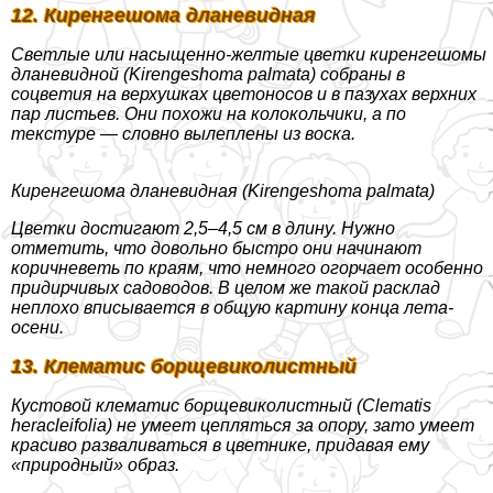
12. Киренгешома дланевидная
Светлые или насыщенно-желтые цветки киренгешомы
дланевидной (Kirengeshoma palmata) собраны в
соцветия на верхушках цветоносов и в пазухах верхних
пар листьев. Они похожи на колокольчики, а по
текстуре — словно вылеплены из воска.
Киренгешома дланевидная (Kirengeshoma palmata)
Цветки достигают 2,5–4,5 см в длину. Нужно
отметить, что довольно быстро они начинают
коричневеть по краям, что немного огорчает особенно
придирчивых садоводов. В целом же такой расклад
неплохо вписывается в общую картину конца лета-
осени.
13. Клематис борщевиколистный
Кустовой клематис борщевиколистный (Clematis
heracleifolia) не умеет цепляться за опору, зато умеет
красиво разваливаться в цветнике, придавая ему
«природный» образ.