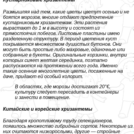
Размышляя над тем, какие цветы цветут осенью и не
боятся морозов, многие отдают предпочтение
кустарниковым хризантемам. Эти растения
вырастают до 1 м в высоту и состоят из
прямостоячих побегов. Листовые пластины имею
разделенную структуру. В период цветения куст
покрывается множеством душистых бутонов. Они
могут быть простые либо махровые, одиночные или
собранные в букеты. Оригинальные корзинки, внутри
которых сияет желтая серединка, поэтапно
распускаются на протяжении всего года. Именно
такие осенние многолетние цветы, посаженные на
даче, придают ей особый колорит.
В областях, где морозы достигают 20°€,
культуру следует пересадить в контейнеры
и занести в помещение.
Китайские и корейские хризантемы
Благодаря кропотливому труду селекционеров,
появилось множество гибридных сортов. Некоторые из
них считаются низкорослыми, другие — стройные