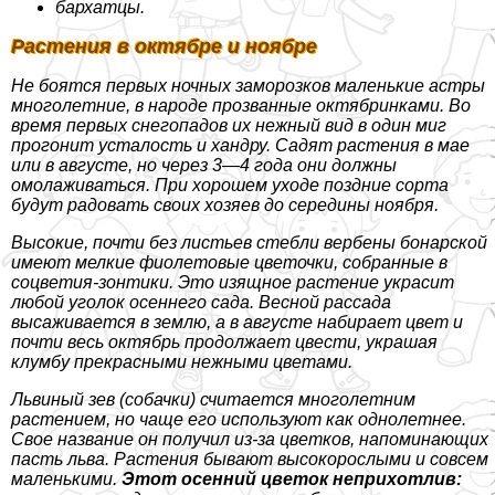
бархатцы.
Растения в октябре и ноябре
Не боятся первых ночных заморозков маленькие астры
многолетние, в народе прозванные октябринками. Во
время первых снегопадов их нежный вид в один миг
прогонит усталость и хандру. Садят растения в мае
или в августе, но через 3—4 года они должны
омолаживаться. При хорошем уходе поздние сорта
будут радовать своих хозяев до середины ноября.
Высокие, почти без листьев стeбли вербены бонарской
имеют мелкие фиолетовые цветочки, собранные в
соцветия-зонтики. Это изящное растение украсит
любой уголок осеннего сада. Весной рассада
высаживается в землю, а в августе набирает цвет и
почти весь октябрь продолжает цвести, украшая
клумбу прекрасными нежными цветами.
Львиный зев (собачки) считается многолетним
растением, но чаще его используют как однолетнее.
Свое название он получил из-за цветков, напоминающих
пасть льва. Растения бывают высокорослыми и совсем
маленькими.
Этот осенний цветок неприхотлив: