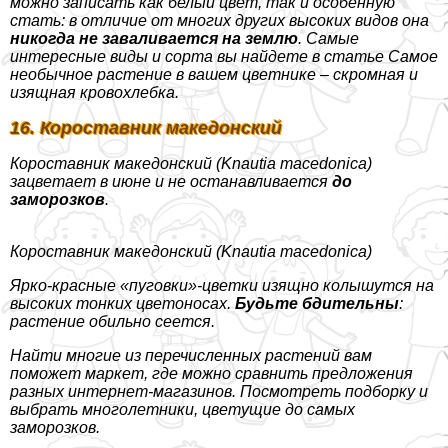
можно записать как белый цвет, так и особенную
стать: в отличие от многих других высоких видов она
никогда не заваливается на землю
. Самые
интересные виды и сорта вы найдете в статье Самое
необычное растение в вашем цветнике – скромная и
изящная кровохлебка.
16. Короставник македонский
Короставник македонский (Knautia macedonica)
зацветает в июне и не останавливается
до
заморозков
.
Короставник македонский (Knautia macedonica)
Ярко-красные «пуговки»-цветки изящно колышутся на
высоких тонких цветоносах.
Будьте бдительны
:
растение обильно сеется.
Найти многие из перечисленных растений вам
поможет маркет, где можно сравнить предложения
разных интернет-магазинов. Посмотреть подборку и
выбрать многолетники, цветущие до самых
заморозков.