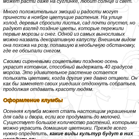
может расти даже на суглинке, любит солнце и свет.
Много положительных эмоций и радости могут
принести в ноябре цветущие растения. На улице
холод, деревья сбросили листья, сад почти опустел, но
радуют взгляд поздние цветы, которые пережили
первые морозы и снег. Одной из самых выносливых
можно назвать декоративную капусту. Внешним видом
она похожа на розу, попавшую в необычную обстановку,
где ее обсыпали снегом.
Своими сиреневыми соцветьями позднюю осень
украсит котовник, способный выдержать 40 градусов
мороза. Это удивительное растение остается
полыхать цветами, когда другие уже давно отцвели. Он
как бы заменяет своих ушедших отдохнуть собратьев,
продолжая отдавать красоту людям.
Оформление клумбы
Осенняя клумба может стать настоящим украшением
для сада и двора, если все продумать до мелочей.
Существует большое количество растений, которыми
можно украсить домашние цветники. Прежде всего
нужно определить,
какие виды культур будут в них