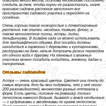
довольно много места, поэтому необходимо постоянно
следить за тем, чтобы корни не разрастались, иначе
красивое садовое растение заполонит все
прострaнcтво садового участка и перейдёт на
соседние.
Очень хороши такие низкорослые и почвопокровные
растения, как очитки, гвоздика, тимьян, флокс, а
также многолетние пионы, астры, лилии,
дельфиниумы. В дизайне сада их можно использовать
для ландшафтного объема. Все посадки должны
находиться в гармонии с деревьями и кустарниками,
растущими на даче, нельзя допускать резких переходов
от одного вида к другому. На теневых и влажных
участках можно посадить копытень, анемону, бадан и
папоротник.
Отзывы садоводов
Астра — очень красивый цветок. Цветет она почти до
самых морозов. Кто бы мог подумать, что у неё около
200 разновидностей, множество разных оттенков и
форм. Есть цветы, похожие на ромашку, только
лепестков намного больше. Бывают и вовсе необычные
— с кудряшками и звездочками по краям лепестков.