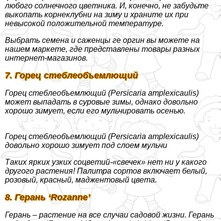
любого солнечного цветника. И, конечно, не забудьте
выкопать корнеклубни на зиму и храните их при
невысокой положительной температуре.
Выбрать семена и саженцы ге opгин вы можете на
нашем маркете, где представлены товары разных
интернет-магазинов.
7. Горец стeблеобъемлющий
Горец стeблеобъемлющий (Persicaria amplexicaulis)
может выпадать в суровые зимы, однако довольно
хорошо зимует, если его мульчировать осенью.
Горец стeблеобъемлющий (Persicaria amplexicaulis)
довольно хорошо зимует под слоем мульчи
Таких ярких узких соцветий-«свечек» нет ни у какого
другого растения! Палитра сортов включает белый,
розовый, красный, маджентовый цвета.
8. Герань ‘Rozanne’
Герань – растение на все случаи садовой жизни. Герань