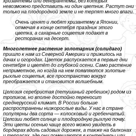
хризантемы или дендрантемы, без которых
невозможно представить ни один цветник. Растут они
только на плодородной земле и не терпят много влаги.
Очень ценят и любят хризантему в Японии,
отмечая в конце октября праздник этого
цветка, а сахарные соцветия подают в
ресторанах на десерт.
Многолетнее растение золотарник (солидаго)
пришло к нам из Северной Америки и прижилось на
дачах и огородах. Цветок распускается в первые дни
сентября и цветёт до глубокой осени. Само растение
неприметное, но когда на нем появляются золотые
рыхлые соцветья, все прострaнcтво вокруг
преображается и становится волшебным.
Целозия серебристая (петушиный гребешок) родом из
тропиков, но вполне достойно переносит
среднерусский климат. В России больше
распространены низкорослые виды. У нас в стране
популярны два сорта — колосковый и гребенчатый.
Целозии любят солнце и плодородную рыхлую почву.
Эти цветы осенью чаще всего можно увидеть в
бордюрах вдоль садовых дорожек, а также на балконах
и террасах, где они помещаются в контейнеры или