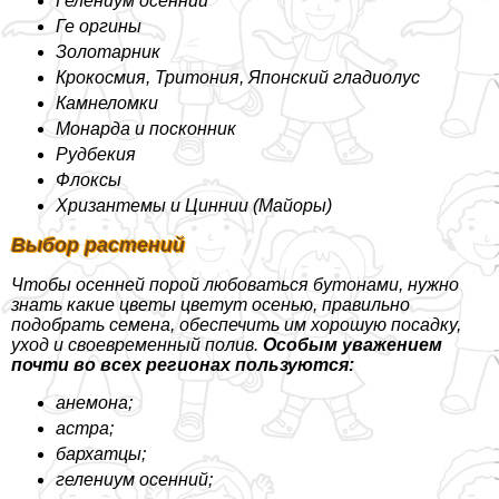
Гелениум осенний
Ге opгины
Золотарник
Крокосмия, Тритония, Японский гладиолус
Камнеломки
Монарда и посконник
Рудбекия
Флоксы
Хризантемы и Циннии (Майоры)
Выбор растений
Чтобы осенней порой любоваться бутонами, нужно
знать какие цветы цветут осенью, правильно
подобрать семена, обеспечить им хорошую посадку,
уход и своевременный полив.
Особым уважением
почти во всех регионах пользуются:
анемона;
астра;
бархатцы;
гелениум осенний;