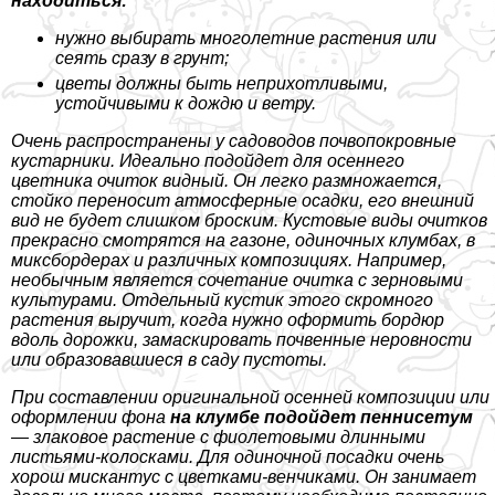
находиться:
нужно выбирать многолетние растения или
сеять сразу в грунт;
цветы должны быть неприхотливыми,
устойчивыми к дождю и ветру.
Очень распространены у садоводов почвопокровные
кустарники. Идеально подойдет для осеннего
цветника очиток видный. Он легко размножается,
стойко переносит атмосферные осадки, его внешний
вид не будет слишком броским. Кустовые виды очитков
прекрасно смотрятся на газоне, одиночных клумбах, в
миксбордерах и различных композициях. Например,
необычным является сочетание очитка с зерновыми
культурами. Отдельный кустик этого скромного
растения выручит, когда нужно оформить бордюр
вдоль дорожки, замаскировать почвенные неровности
или образовавшиеся в саду пустоты.
При составлении оригинальной осенней композиции или
оформлении фона
на клумбе подойдет пеннисетум
— злаковое растение с фиолетовыми длинными
листьями-колосками. Для одиночной посадки очень
хорош мискантус с цветками-венчиками. Он занимает