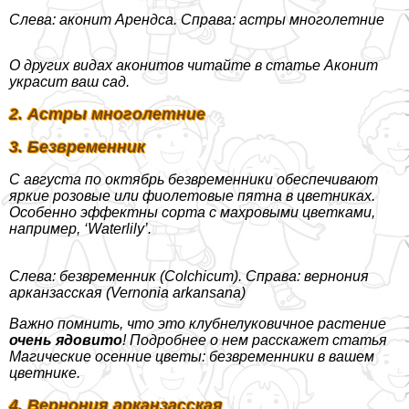
Слева: аконит Арендса. Справа: астры многолетние
О других видах аконитов читайте в статье Аконит
украсит ваш сад.
2. Астры многолетние
3. Безвременник
С августа по октябрь безвременники обеспечивают
яркие розовые или фиолетовые пятна в цветниках.
Особенно эффектны сорта с махровыми цветками,
например, ‘Waterlily’.
Слева: безвременник (Colchicum). Справа: вернония
арканзасская (Vernonia arkansana)
Важно помнить, что это клубнелуковичное растение
очень ядовито
! Подробнее о нем расскажет статья
Магические осенние цветы: безвременники в вашем
цветнике.
4. Вернония арканзасская