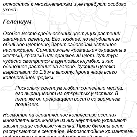
относятся к многолетникам и не требуют особого
ухода.
Гелениум
Особое место среди осенних цветущих растений
занимает гелениум. Его позднее, но на удивление
обильное цветение, дарит садоводам истинное
наслаждение. Симпатичные «ромашки» окрашены в
желтый, красный или оранжевый цвет. Культура
чудесно смотрится в групповых клумбах, и как
одиночное растение на газоне. Кустики цветка
вырастают до 1,5 м в высоту. Крона чаще всего
колоновидной формы.
Поскольку гелениум любит солнечные места,
его выращивают на открытых участках. В
тени же он прекращает рост и со временем
погибает.
Несмотря на ограниченное количество осенних
многолетников, многие из них неустанно украшают
засыпающие садовые участки. Яркие бутоны астр
распускаются в сентябре. Морозостойкие хризантемы
поднимают настроение до январской стужи.