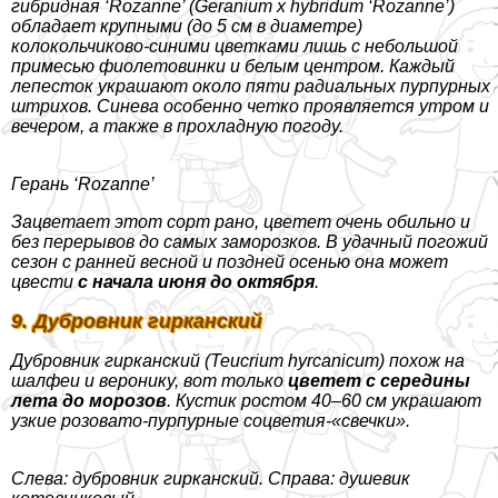
гибридная ‘Rozanne’ (Geranium x hybridum ‘Rozanne’)
обладает крупными (до 5 см в диаметре)
колокольчиково-синими цветками лишь с небольшой
примесью фиолетовинки и белым центром. Каждый
лепесток украшают около пяти радиальных пурпурных
штрихов. Синева особенно четко проявляется утром и
вечером, а также в прохладную погоду.
Герань ‘Rozanne’
Зацветает этот сорт рано, цветет очень обильно и
без перерывов до самых заморозков. В удачный погожий
сезон с ранней весной и поздней осенью она может
цвести
с начала июня до октября
.
9. Дубровник гирканский
Дубровник гирканский (Teucrium hyrcanicum) похож на
шалфеи и веронику, вот только
цветет с середины
лета до морозов
. Кустик ростом 40–60 см украшают
узкие розовато-пурпурные соцветия-«свечки».
Слева: дубровник гирканский. Справа: душевик