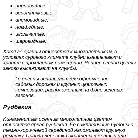
пионовидные;
воротничковые;
анемовидные;
нимфейные;
игольчатые;
шаровидные.
Хотя ге opгины относятся к многолетникам, в
условиях сурового климата клубни выкапывают и
хранят в прохладном помещении. Ранней весной цветы
заново высаживают на клумбы.
Ге opгины используют для оформления
садовых дорожек и крупных цветочных
композиций, расположенных на фоне зеленых
газонов.
Рудбекия
К знаменитым осенним многолетним цветам
относится яркая рудбекия. Ее симпатичные бутоны с
темно-коричневой серединой напоминают крупную
ромашку. Правда лепестки окрашены в желтый или