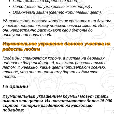
Лада (розовые и сиреневые тона) ;
Лето (алые полумахровые экземпляры) ;
Оранжевый закат (светло-коричневый цвет).
Удивительная мозаика корейских хризантем на дачном
участке подарит массу положительных эмоций. Ведь
они непрестанно распускают свои бутоны до
наступления нового года.
Изумительное украшение дачного участка на
радость людям
Когда дни становятся короче, а листва на деревьях
надевает багряный наряд, так жаль расставаться с
летом. И неважно, какие цветы отцветают осенью,
главное, что они по-прежнему дарят людям свое
тепло.
Ге opгины
Изумительным украшением клумбы могут стать
именно эти цветы. Их насчитывается более 15 000
сортов, которые разделяют на несколько
подвидов: