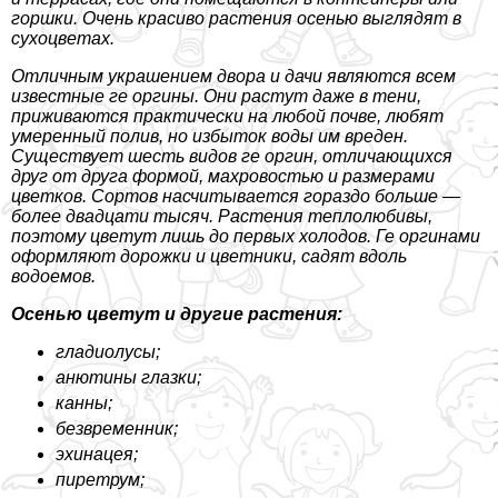
горшки. Очень красиво растения осенью выглядят в
сухоцветах.
Отличным украшением двора и дачи являются всем
известные ге opгины. Они растут даже в тени,
приживаются пpaктически на любой почве, любят
умеренный полив, но избыток воды им вреден.
Существует шесть видов ге opгин, отличающихся
друг от друга формой, махровостью и размерами
цветков. Сортов насчитывается гораздо больше —
более двадцати тысяч. Растения теплолюбивы,
поэтому цветут лишь до первых холодов. Ге opгинами
оформляют дорожки и цветники, садят вдоль
водоемов.
Осенью цветут и другие растения:
гладиолусы;
анютины глазки;
канны;
безвременник;
эхинацея;
пиретрум;