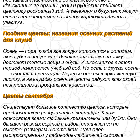
Изысканные ге opгины, розы и рудбекии придают
цветнику роскошный вид. А гелениум и бузульник могут
стать неповторимой визитной карточкой дачного
участка.
Поздние цветы: названия осенних растений
для клумб
Осень — пора, когда все вокруг готовятся к холодам:
люди убирают урожай, делают заготовки на зиму,
достают теплые вещи и обувь. У школьников в этот
период начинается учебный год. Но есть и другая осень
— золотая и цветущая. Деревья одеты в ярко-желтую
листву, а на клумбах осенние цветы радуют всех своей
незатейливой прощальной красотой.
Цветы сентября
Существует большое количество цветов, которые
предпочитают расцветать в сентябре. К ним
относятся всеми любимые хризантемы или дубки. Они
бывают разных сортов и видов, отличаются по
высоте, размерам и оттенкам. Наиболее
распространены у садоводов-любителей садовые