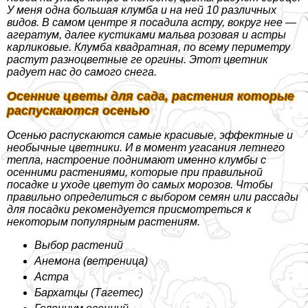
У меня одна большая клумба и на ней 10 различных
видов. В самом центре я посадила астру, вокруг нее —
агератум, далее кустиками мальва розовая и астры
карликовые. Клумба квадратная, по всему периметру
растут разноцветные ге opгины. Этот цветник
радует нас до самого снега.
Осенние цветы для сада, растения которые
распускаются осенью
Осенью распускаются самые красивые, эффектные и
необычные цветники. И в момент угасания летнего
тепла, настроение поднимают именно клумбы с
осенними растениями, которые при правильной
посадке и уходе цветут до самых морозов. Чтобы
правильно определиться с выбором семян или рассады
для посадки рекомендуется присмотреться к
некоторым популярным растениям.
Выбор растений
Анемона (ветреница)
Астра
Бархатцы (Тагетес)