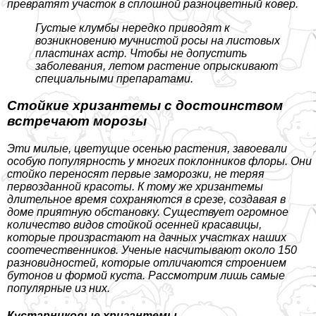
превратят участок в сплошной разноцветный ковер.
Густые клумбы нередко приводят к
возникновению мучнистой росы на листовых
пластинах астр. Чтобы не допустить
заболевания, летом растение опрыскивают
специальными препаратами.
Стойкие хризантемы с достоинством
встречают морозы
Эти милые, цветущие осенью растения, завоевали
особую популярность у многих поклонников флоры. Они
стойко переносят первые заморозки, не теряя
первозданной красоты. К тому же хризантемы
длительное время сохраняются в срезе, создавая в
доме приятную обстановку. Существует огромное
количество видов стойкой осенней красавицы,
которые произрастают на дачных участках наших
соотечественников. Ученые насчитывают около 150
разновидностей, которые отличаются строением
бутонов и формой куста. Рассмотрим лишь самые
популярные из них.
Кустарниковые хризантемы