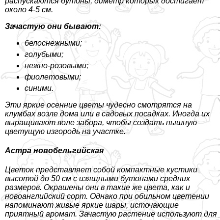
распускаются бутоны, диметр которых достигает
около 4-5 см.
Зачастую они бывают:
белоснежными;
гoлyбыми;
нежно-розовыми;
фиолетовыми;
синими.
Эти яркие осенние цветы чудесно смотрятся на
клумбах возле дома или в садовых посадках. Иногда их
выращивают воле забора, чтобы создать пышную
цветущую изгородь на участке.
Астра новобельгийская
Цветок представляет собой компактные кустики
высотой до 50 см с изящными бутонами средних
размеров. Окрашены они в такие же цвета, как и
новоанглийский сорт. Однако при обильном цветении
напоминают живые яркие шары, источающие
приятный аромат. Зачастую растение используют для