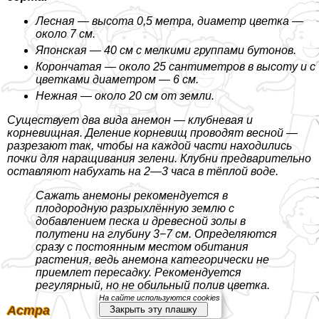
Лесная — высота 0,5 метра, диаметр цветка —
около 7 см.
Японская — 40 см с мелкими группами бутонов.
Корончатая — около 25 сантиметров в высоту и с
цветками диаметром — 6 см.
Нежная — около 20 см от земли.
Существует два вида анемон — клубневая и
корневищная. Деление корневищ проводят весной —
разрезают так, чтобы на каждой части находились
почки для наращивания зелени. Клубни предварительно
оставляют набухать на 2—3 часа в тёплой воде.
Сажать анемоны рекомендуется в
плодородную разрыхлённую землю с
добавлением песка и древесной золы в
полутени на глубину 3−7 см. Определяются
сразу с постоянным местом обитания
растения, ведь анемона категорически не
приемлет пересадку. Рекомендуется
регулярный, но не обильный полив цветка.
На сайте используются cookies
Астра
Закрыть эту плашку