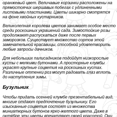
оранжевый цвет. Величавые корзинки расположены на
прямостоячих шершавых побегах с удлиненными
листовыми пластинами. Цветы шикарно смотрятся
на фоне хвойных кустарников.
Великолепная королева цветов занимает особое место
среди роскошных украшений сада. Зимостойкие розы
продолжают распускаться даже после первых
заморозков. Существует множество сортов этой
замечательной красавицы, способной удовлетворить
любые запросы дачников.
Для небольших палисадников подойдут низкорослые
кусты с мелкими бутонами. А просторные клумбы
украсят крупные соцветия на роскошных кустах.
Различные оттенки роз могут радовать глаз вплоть
до наступления зимы.
Бузульник
Чтобы придать осенней клумбе презентабельный вид,
многие отдают предпочтение бузульнику. Его
изысканные соцветия состоят из множества
миниатюрных бутонов ярко-желтого цвета. Даже в
октябре эти цветы впечатляют своей красотой. Они