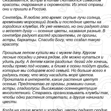
Оказывается, астры в Китае считаются символом
красоты, очарования и скромности. Из этой страны
они и пришли в Россию.
Сентябрь. Я люблю это время: скупые лучи солнца,
временами моросящий дождь и последние цветы на
городских клумбах. Их уже немного, но они радуют глаз
и веселят душу — осенние цветы, названия разные. В
сентябре радуют взгляд хризантемы, ге opгины,
астры, бархатцы. Спасибо Богу, что создал такую
красоту.
Прошлым летом купили мы с мужем дачу. Кругом
лесные посадки и речка рядом, где можно купаться и
удить рыбу. А детям какое раздолье: бегай где хочешь,
ягоды прямо под ногами, а ближе к осени пойдут грибы,
которые мы собираем всей семьей. Но больше всего я
радуюсь тому, что могу насадить море цветов.
Прочитала в интернете, какие растения цветут
осенью. Предпочитаю ге opгины, ромашки синие,
астры, гладиолусы. Высаживаю осеннецветущие
многолетники. Стараюсь организовывать клумбы так,
чтобы одни растения отцветали, а другие начинали
цвести.
Когда на улице мокро и холодно, цветы радуют сердце.