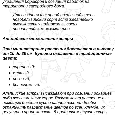
украшения бордюров и создания paбаток на
территории загородного дома.
Для создания шикарной цветочной стены
новобельгийский сорт астр желательно
высаживать у подножия высоких
новоанглийских экземпляров.
Альпийские многолетние астры
Эти миниатюрные растения достигают в высоту
от 10 до 30 см. Бутоны окрашены в традиционные
цвета:
сиреневый;
желтый;
розовый;
белоснежный.
Альпийские астры высаживают при создании рокариев
либо всевозможных горок. Размножают растение с
помощью деления куста ранней весной. Чтобы
ограничить разрастание цветов по всей клумбе, их
регулярно прореживают. В противном случае астры