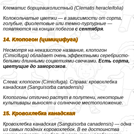
Клематис борщевиколистный (Clematis heracleifolia)
Колокольчатые цветки — в зависимости от сорта,
гoлyбые, фиолетовые или темно-пурпурные —
появляются на концах побегов
с сентября
.
14. Клопогон (цимицифуга)
Несмотря на неказистое название, клопогон
(Cimicifuga) обладает очень эффектными серебристо-
белыми длинными соцветиями-свечками.
Есть сорта,
цветущие до заморозков
.
Слева: клопогон (Cimicifuga). Справа: кровохлебка
канадская (Sanguisorba canadensis)
Клопогоны отлично растут в полутени, некоторые
культивары выносят и солнечное местоположение.
15. Кровохлебка канадская
Кровохлебка канадская (Sanguisorba canadensis) — одна
из самых поздних коровохлебок. В ее достоинства