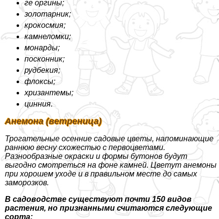
ге opгины;
золотарник;
крокосмия;
камнеломки;
монарды;
посконник;
рудбекия;
флоксы;
хризантемы;
цинния.
Анемона (ветреница)
Трогательные осенние садовые цветы, напоминающие
раннюю весну схожестью с первоцветами.
Разнообразные окраски и формы бутонов будут
выгодно смотреться на фоне камней. Цветут анемоны
при хорошем уходе и в правильном месте до самых
заморозков.
В садоводстве существуют почти 150 видов
растения, но признанными считаются следующие
сорта: