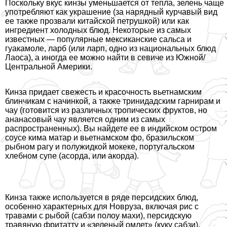
Поскольку вкус кинзы уменьшается от тепла, зелень чаще
употрeбляют как украшение (за нарядный курчавый вид
ее также прозвали китайской петрушкой) или как
ингредиент холодных блюд. Некоторые из самых
известных — популярные мексиканские сальса и
гуакамоле, ларб (или ларп, одно из национальных блюд
Лаоса), а иногда ее можно найти в севиче из Южной/
Центральной Америки.
Кинза придает свежесть и красочность вьетнамским
блинчикам с начинкой, а также тринидадским гарнирам и
чау (готовится из различных тропических фруктов, но
ананасовый чау является одним из самых
распространенных). Вы найдете ее в индийском остром
соусе кима матар и вьетнамском фо, бразильском
рыбном рагу и полужидкой мокеке, португальском
хлебном супе (асорда, или акорда).
Кинза также используется в ряде персидских блюд,
особенно хаpaктерных для Новруза, включая рис с
травами с рыбой (сабзи полоу махи), персидскую
травяную фритатту и «зеленый омлет» (куку сабзи).