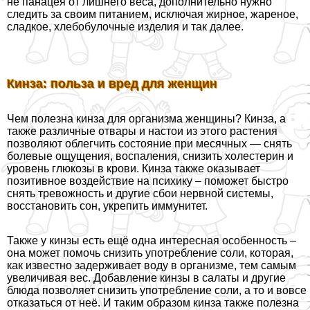
не панацея от лишнего веса, дополнительно нужно
следить за своим питанием, исключая жирное, жареное,
сладкое, хлебобулочные изделия и так далее.
Кинза: польза и вред для женщин
Чем полезна кинза для организма женщины? Кинза, а
также различные отвары и настои из этого растения
позволяют облегчить состояние при мecячных — снять
болевые ощущения, воспаления, снизить холестерин и
уровень глюкозы в крови. Кинза также оказывает
позитивное воздействие на психику – поможет быстро
снять тревожность и другие сбои нервной системы,
восстановить сон, укрепить иммунитет.
Также у кинзы есть ещё одна интересная особенность –
она может помочь снизить употрeбление соли, которая,
как известно задерживает воду в организме, тем самым
увеличивая вес. Добавление кинзы в салаты и другие
блюда позволяет снизить употрeбление соли, а то и вовсе
отказаться от неё. И таким образом кинза также полезна