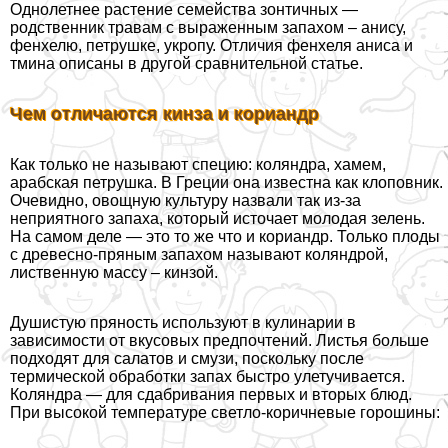
Однолетнее растение семейства зонтичных —
родственник травам с выраженным запахом – анису,
фенхелю, петрушке, укропу. Отличия фенхеля аниса и
тмина описаны в другой сравнительной статье.
Чем отличаются кинза и кориандр
Как только не называют специю: коляндра, хамем,
арабская петрушка. В Греции она известна как клоповник.
Очевидно, овощную культуру назвали так из-за
неприятного запаха, который источает молодая зелень.
На самом деле — это то же что и кориандр. Только плоды
с древесно-пряным запахом называют коляндрой,
лиственную массу – кинзой.
Душистую пряность используют в кулинарии в
зависимости от вкусовых предпочтений. Листья больше
подходят для салатов и смузи, поскольку после
термической обработки запах быстро улетучивается.
Коляндра — для сдабривания первых и вторых блюд.
При высокой температуре светло-коричневые горошины: