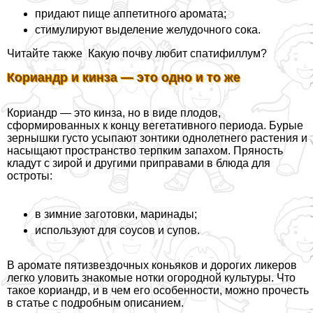
придают пище аппетитного аромата;
стимулируют выделение желудочного сока.
Читайте также
Какую почву любит спатифиллум?
Кориандр и кинза — это одно и то же
Кориандр — это кинза, но в виде плодов,
сформированных к концу вегетативного периода. Бурые
зернышки густо усыпают зонтики однолетнего растения и
насыщают прострaнcтво терпким запахом. Пряность
кладут с зирой и другими приправами в блюда для
остроты:
в зимние заготовки, маринады;
используют для соусов и супов.
В аромате пятизвездочных коньяков и дорогих ликеров
легко уловить знакомые нотки огородной культуры. Что
такое кориандр, и в чем его особенности, можно прочесть
в статье с подробным описанием.