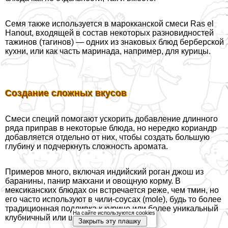
Семя также используется в марокканской смеси Ras el
Hanout, входящей в состав некоторых разновидностей
тажинов (тагинов) — одних из знаковых блюд берберской
кухни, или как часть маринада, например, для курицы.
Создание сложных вкусов
Смеси специй помогают ускорить добавление длинного
ряда приправ в некоторые блюда, но нередко кориандр
добавляется отдельно от них, чтобы создать большую
глубину и подчеркнуть сложность аромата.
Примеров много, включая индийский роган джош из
бapaнины, панир макхани и овощную корму. В
мексиканских блюдах он встречается реже, чем тмин, но
его часто используют в чили-соусах (mole), будь то более
традиционная подливка к курице или более уникальный
На сайте используются cookies
клубничный или шоколадный моле.
Закрыть эту плашку