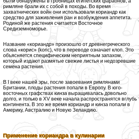
были обнаружены в гробницах египетских фараонов, а
римляне брали их с собой в походы. Во время
захватнических войн они использовали кориандр как
средство для заживления ран и возбуждения аппетита.
Родиной же растения считается Восточное
Средиземноморье.
Название «кориандр» произошло от древнегреческого
слова «корис» (koric), что в переводе означает клоп. Это
объясняется специфическим неприятным запахом,
который издают размятые свежие листья и недозревшие
семена растения.
В I веке нашей эры, после завоевания римлянами
Британии, плоды растения попали в Европу. В юго-
восточных графствах кинза выращивалась довольно
долго, и только в XV веке начала распространятся вглубь
континента. В это же время кориандр и кинза попали в
Америку, Австралию и Новую Зеландию.
Применение кориандра в кулинарии