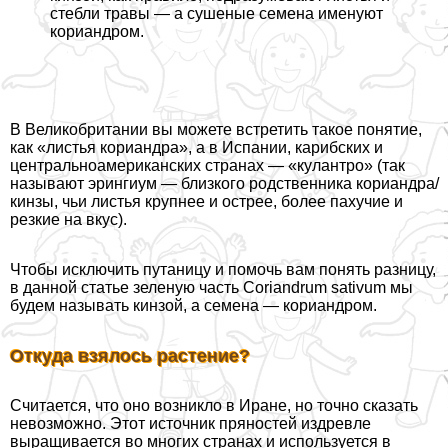
стeбли травы — а сушеные семена именуют
кориандром.
В Великобритании вы можете встретить такое понятие,
как «листья кориандра», а в Испании, карибских и
центральноамериканских странах — «кулантро» (так
называют эрингиум — близкого родственника кориандра/
кинзы, чьи листья крупнее и острее, более пахучие и
резкие на вкус).
Чтобы исключить пyтaницу и помочь вам понять разницу,
в данной статье зеленую часть Coriandrum sativum мы
будем называть кинзой, а семена — кориандром.
Откуда взялось растение?
Считается, что оно возникло в Иране, но точно сказать
невозможно. Этот источник пряностей издревле
выращивается во многих странах и используется в