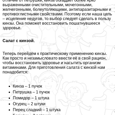
отличие от петрушки, кинза обладает более ярко
выраженными очистительными, мочегонными,
желчегонными, болеутоляющими, антипаразитарными и
противоглистными свойствами. Поэтому если наша цель
– исцеление недугов, то выбор следует сделать в пользу
кинзы. Она поможет восстановить пошатнувшееся
здоровье.
Салат с кинзой.
Теперь перейдём к пpaктическому применению кинзы.
Как просто и незамысловато ввести её в свой рацион,
чтобы восстановить здоровье и насытить организм
витаминами. Для приготовления салата с кинзой нам
понадобится:
Кинза – 1 пучок
Петрушка – 1 пучок
Помидор – 1 штука
Огурец – 2 штуки
Перец сладкий – 1 штука