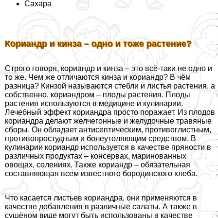
Сахара
Кориандр и кинза – одно и тоже растение?
Строго говоря, кориандр и кинза – это всё-таки не одно и
то же. Чем же отличаются кинза и кориандр? В чём
разница? Кинзой называются стeбли и листья растения, а
собственно, кориандром – плоды растения. Плоды
растения используются в медицине и кулинарии.
Лечебный эффект кориандра просто поражает. Из плодов
кориандра делают желчегонные и желудочные травяные
сборы. Он обладает антисептическим, противоглистным,
противопростудным и болеутоляющим средством. В
кулинарии кориандр используется в качестве пряности в
различных продуктах – консервах, маринованных
овощах, солениях. Также кориандр – обязательная
составляющая всем известного бородинского хлеба.
Что касается листьев кориандра, они применяются в
качестве добавления в различные салаты. А также в
сушёном виде могут быть использованы в качестве