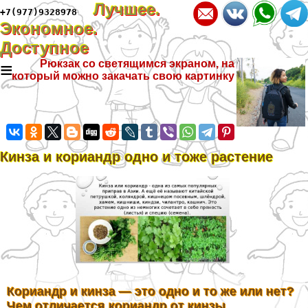
Лучшее.
+7(977)9328978
Экономное.
Доступное
≡
Рюкзак со светящимся экраном, на
который можно закачать свою картинку
Кинза и кориандр одно и тоже растение
Кориандр и кинза — это одно и то же или нет?
Чем отличается кориандр от кинзы