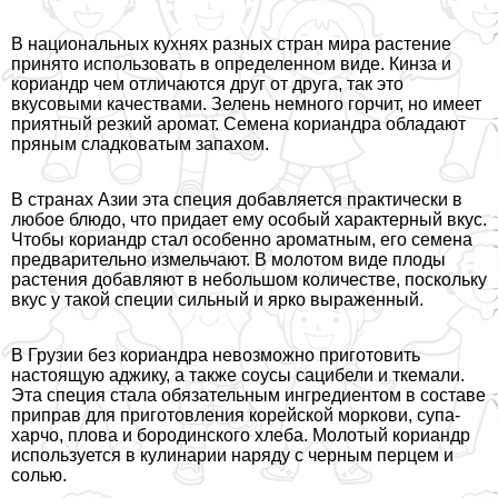
В национальных кухнях разных стран мира растение
принято использовать в определенном виде. Кинза и
кориандр чем отличаются друг от друга, так это
вкусовыми качествами. Зелень немного горчит, но имеет
приятный резкий аромат. Семена кориандра обладают
пряным сладковатым запахом.
В странах Азии эта специя добавляется пpaктически в
любое блюдо, что придает ему особый хаpaктерный вкус.
Чтобы кориандр стал особенно ароматным, его семена
предварительно измельчают. В молотом виде плоды
растения добавляют в небольшом количестве, поскольку
вкус у такой специи сильный и ярко выраженный.
В Грузии без кориандра невозможно приготовить
настоящую аджику, а также соусы сацибели и ткемали.
Эта специя стала обязательным ингредиентом в составе
приправ для приготовления корейской моркови, супа-
харчо, плова и бородинского хлеба. Молотый кориандр
используется в кулинарии наряду с черным перцем и
солью.