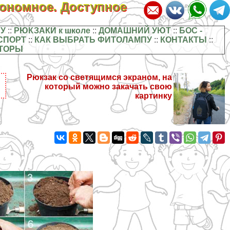
кономное. Доступное
У
::
РЮКЗАКИ к школе
::
ДОМАШНИЙ УЮТ
::
БОС -
СПОРТ
::
КАК ВЫБРАТЬ ФИТОЛАМПУ
::
КОНТАКТЫ
::
ТОРЫ
Рюкзак со светящимся экраном, на
который можно закачать свою
картинку