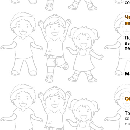
со
Ч
к
Пе
вы
пе
М
О
Тр
ко
еж