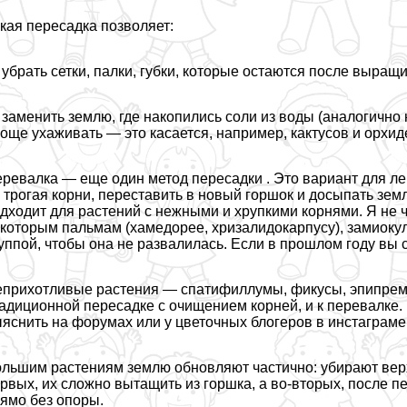
кая пересадка позволяет:
убрать сетки, палки, губки, которые остаются после выращ
заменить землю, где накопились соли из воды (аналогично н
още ухаживать — это касается, например, кактусов и орхид
ревалка — еще один метод пересадки . Это вариант для ле
 трогая корни, переставить в новый горшок и досыпать зем
дходит для растений с нежными и хрупкими корнями. Я не 
которым пальмам (хамедорее, хризалидокарпусу), замиокул
уппой, чтобы она не развалилась. Если в прошлом году вы 
прихотливые растения — спатифиллумы, фикусы, эпипремн
адиционной пересадке с очищением корней, и к перевалке
яснить на форумах или у цветочных блогеров в инстаграме
льшим растениям землю обновляют частично: убирают верх
рвых, их сложно вытащить из горшка, а во-вторых, после п
ямо без опоры.