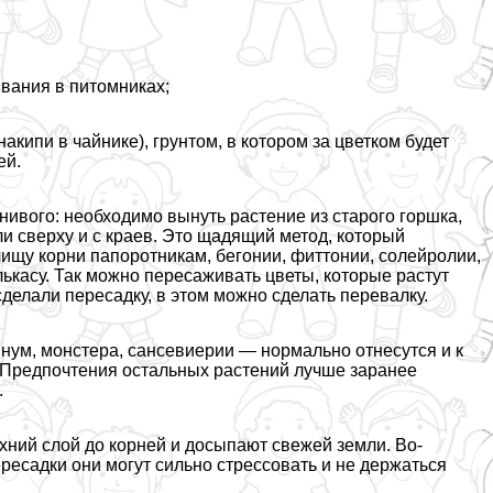
ивания в питомниках;
акипи в чайнике), грунтом, в котором за цветком будет
ей.
нивого: необходимо вынуть растение из старого горшка,
ли сверху и с краев. Это щадящий метод, который
чищу корни папоротникам, бегонии, фиттонии, солейролии,
ькасу. Так можно пересаживать цветы, которые растут
сделали пересадку, в этом можно сделать перевалку.
ум, монстера, сансевиерии — нормально отнесутся и к
. Предпочтения остальных растений лучше заранее
.
ний слой до корней и досыпают свежей земли. Во-
ересадки они могут сильно стрессовать и не держаться