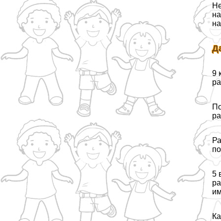
Не
на
на
Д
9 
ра
По
ра
Ра
по
5 
ра
им
Ка