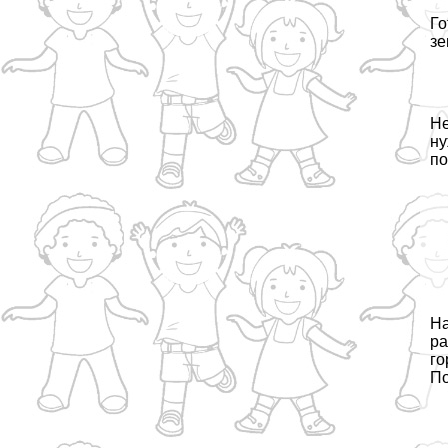
Го
зе
Не
ну
по
На
ра
го
По