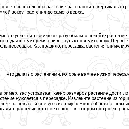
товое к переселению растение расположите вертикально р
млей вокруг растения до самого верха.
много уплотните землю и сразу обильно полейте растение.
жно, дайте ему время привыкнуть к новому горшку. Первые
сле пересадки. Как правило, пересадка растения стимулиру
Что делать с растениями, которые вам не нужно переса
пример, вас устраивает, каких размеров растение достигло 
стение нуждается в пересадке. Извлеките растение из горш
ршке на новую. Корневую систему немного обрежьте ножниц
садите растение в тот же горшок, в котором оно росло ран