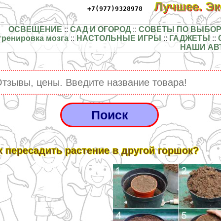
Лучшее. Э
+7(977)9328978
ОСВЕЩЕНИЕ
::
САД И ОГОРОД
::
СОВЕТЫ ПО ВЫБОР
тренировка мозга
::
НАСТОЛЬНЫЕ ИГРЫ
::
ГАДЖЕТЫ
::
НАШИ АВ
к пересадить растение в другой горшок?