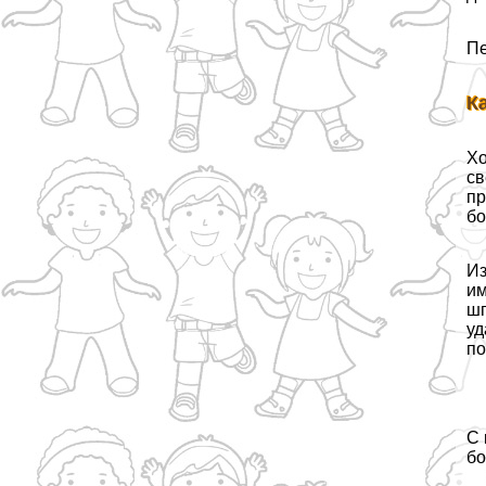
Пе
К
Хо
св
пр
бо
Из
им
шп
уд
по
С 
бо