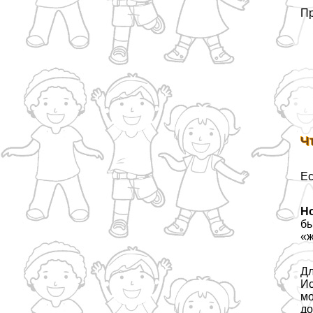
Пр
Ч
Ес
Н
бы
«ж
Дл
Ис
мо
до