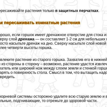
ресаживайте растения только
в защитных перчатках
.
ак пересаживать комнатные растения
рошо, если горшок имеет дренажное отверстие для стока и
ерху слой
дренажа
— он составляет 1-2 см для небольших г
осто насыпьте дренаж на дно. Сверху насыпьте слой новой
лее четверти высоты горшка.
влеките растение из старого горшка. Захватив его в нижней
 из стороны в сторону – возможно, растение удастся извлеч
атель или широкий нож между слоем земли и стенкой горшк
арять о поверхность стола. Смысл в том, что вытащить над
вредить.
корневой системы осторожно удалите всю старую землю и в
льные, подгнивающие, то отрежьте до здоровой части.