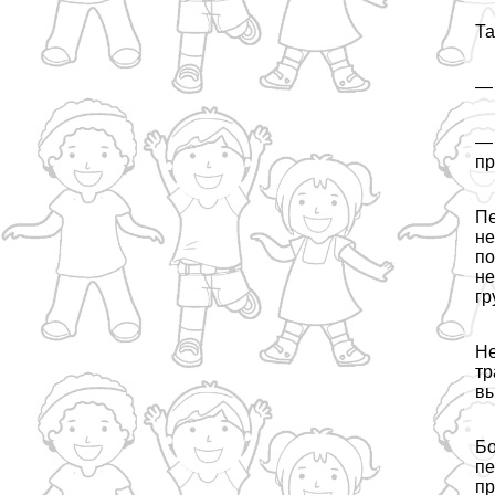
Та
— 
— 
пр
Пе
не
по
не
гр
Не
тр
вы
Бо
пе
пр