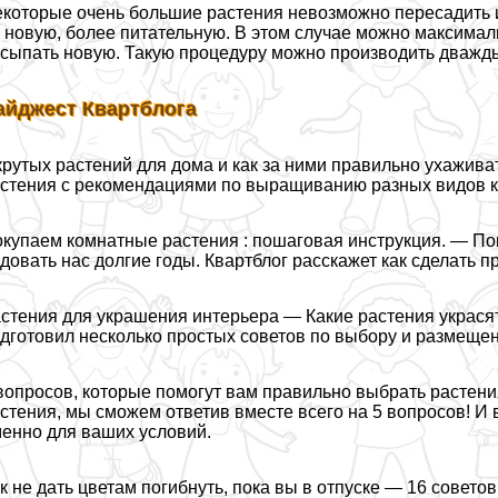
которые очень большие растения невозможно пересадить и
 новую, более питательную. В этом случае можно максимал
сыпать новую. Такую процедуру можно производить дважды
айджест Квартблога
крутых растений для дома и как за ними правильно ухажив
стения с рекомендациями по выращиванию разных видов к
купаем комнатные растения : пошаговая инструкция. — Пок
довать нас долгие годы. Квартблог расскажет как сделать 
стения для украшения интерьера — Какие растения украся
дготовил несколько простых советов по выбору и размеще
вопросов, которые помогут вам правильно выбрать растен
стения, мы сможем ответив вместе всего на 5 вопросов! И
енно для ваших условий.
к не дать цветам погибнуть, пока вы в отпуске — 16 советов