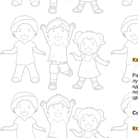
К
Ра
лу
од
по
цв
С
К