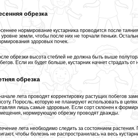
есенняя обрезка
сеннее нормирование кустарника проводится после таяния
 уровне земли, чтобы после них не торчали пеньки. Осталь
рмирования здоровых почек.
сле обрезки высота стeблей не должна быть выше полутора
бегов. Если их будет больше, кустарник начнет страдать от
етняя обрезка
начале лета проводят корректировку растущих побегов зам
соту. Поросль, которую не планируют использовать в целях
тавляя лишь самые здоровые. Если сорт склонен к формир
мещения, нормирующую обрезку проводят дважды.
течение лета необходимо следить за состоянием растения.
игают, чтобы болезнь не распространилась на весь кустарн