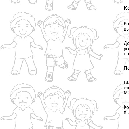
К
Ко
вы
До
уг
пр
По
Вм
ст
Ме
Ко
вы