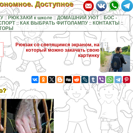
кономное. Доступное
У
::
РЮКЗАКИ к школе
::
ДОМАШНИЙ УЮТ
::
БОС -
СПОРТ
::
КАК ВЫБРАТЬ ФИТОЛАМПУ
::
КОНТАКТЫ
::
ТОРЫ
Рюкзак со светящимся экраном, на
который можно закачать свою
картинку
ю?