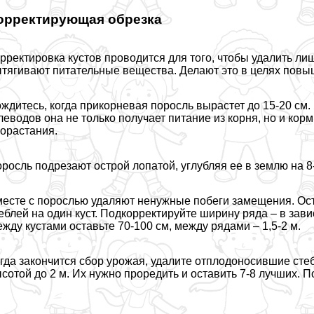
орректирующая обрезка
рректировка кустов проводится для того, чтобы удалить л
тягивают питательные вещества. Делают это в целях повы
ждитесь, когда прикорневая поросль вырастет до 15-20 см.
леводов она не только получает питание из корня, но и корм
орастания.
росль подрезают острой лопатой, углубляя ее в землю на 8
есте с порослью удаляют ненужные побеги замещения. Ост
eблей на один куст. Подкорректируйте ширину ряда – в зави
жду кустами оставьте 70-100 см, между рядами – 1,5-2 м.
гда закончится сбор урожая, удалите отплодоносившие стeбл
сотой до 2 м. Их нужно проредить и оставить 7-8 лучших. П