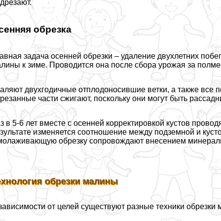
дрезают.
сенняя обрезка
авная задача осенней обрезки – удаление двухлетних побе
лины к зиме. Проводится она после сбора урожая за полме
аляют двухгодичные отплодоносившие ветки, а также все 
резанные части сжигают, поскольку они могут быть рассад
з в 5-6 лет вместе с осенней корректировкой кустов прово
зультате изменяется соотношение между подземной и кусто
олаживающую обрезку сопровождают внесением минеральн
ехнология обрезки малины
зависимости от целей существуют разные техники обрезки 