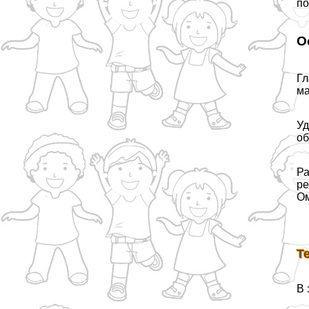
по
О
Гл
ма
Уд
об
Ра
ре
Ом
Т
В 