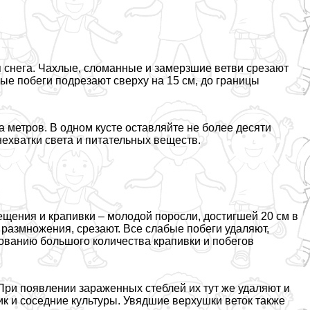
 снега. Чахлые, сломанные и замерзшие ветви срезают
ные побеги подрезают сверху на 15 см, до границы
 метров. В одном кусте оставляйте не более десяти
 нехватки света и питательных веществ.
ещения и крапивки – молодой поросли, достигшей 20 см в
 размножения, срезают. Все слабые побеги удаляют,
ованию большого количества крапивки и побегов
 При появлении зараженных стeблей их тут же удаляют и
ик и соседние культуры. Увядшие верхушки веток также