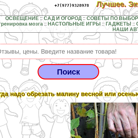
Лучшее. Э
+7(977)9328978
ОСВЕЩЕНИЕ
::
САД И ОГОРОД
::
СОВЕТЫ ПО ВЫБОР
тренировка мозга
::
НАСТОЛЬНЫЕ ИГРЫ
::
ГАДЖЕТЫ
::
НАШИ АВ
гда надо обрезать малину весной или осень