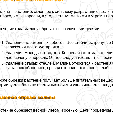
лина – растение, склонное к сильному разрастанию. Если н
проходимые заросли, а ягоды станут мелкими и утратят пе
течение года малину обрезают с различными целями.
Удаление пораженных побегов. Все стeбли, затронутые
заражения всего кустарника.
Удаление молодых отводков. Корневая система растения
дает зеленую поросль. От нее следует избавляться, есл
Удаление старых стeблей. Малина относится к растения
кустарник обновляют, срезая отплодоносившие и слабые
сле обрезки растение получает больше питательных вещест
рмируется больше цветочных почек и увеличивается плод
езонная обрезка малины
стение обрезают весной, летом и осенью. Цели процедуры 