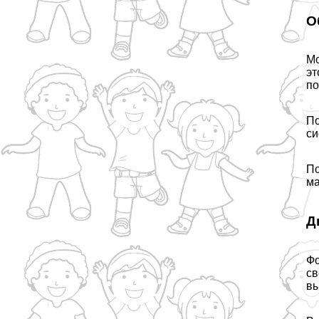
О
Мо
эт
по
По
си
По
ма
Д
Фо
св
вы