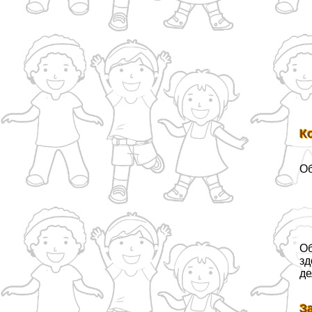
К
Об
Об
зд
де
З