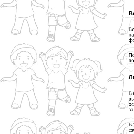
В
Ве
на
фо
По
по
Л
В 
вы
ос
за
В 
сж