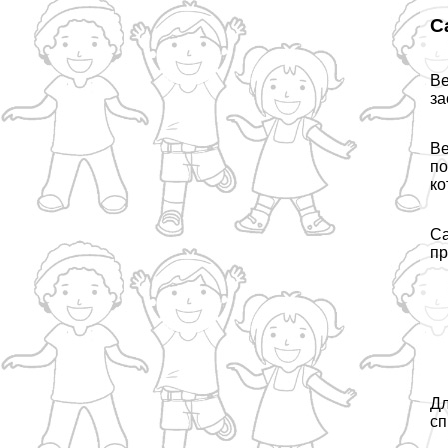
С
Ве
за
Ве
по
ко
Са
пр
Дл
сп