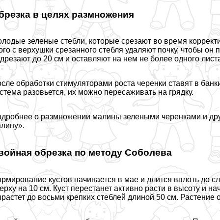
брезка в целях размножения
лодые зеленые стeбли, которые срезают во время корректи
ого с верхушки срезанного стeбля удаляют почку, чтобы он
дрезают до 20 см и оставляют на нем не более одного лист
сле обработки стимуляторами роста черенки ставят в банки
стема разовьется, их можно пересаживать на грядку.
дробнее о размножении малины зелеными черенками и друг
лину».
войная обрезка по методу Соболева
рмирование кустов начинается в мае и длится вплоть до с
ерху на 10 см. Куст перестанет активно расти в высоту и н
растет до восьми крепких стeблей длиной 50 см. Растение 