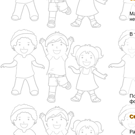
Ма
не
В 
По
фо
С
Ра