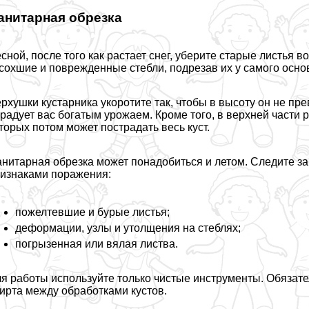
анитарная обрезка
сной, после того как растает снег, уберите старые листья в
сохшие и поврежденные стeбли, подрезав их у самого осно
рхушки кустарника укоротите так, чтобы в высоту он не пре
радует вас богатым урожаем. Кроме того, в верхней части 
торых потом может пострадать весь куст.
нитарная обрезка может понадобиться и летом. Следите за
изнаками поражения:
пожелтевшие и бурые листья;
деформации, узлы и утолщения на стeблях;
погрызенная или вялая листва.
я работы используйте только чистые инструменты. Обязат
ирта между обработками кустов.