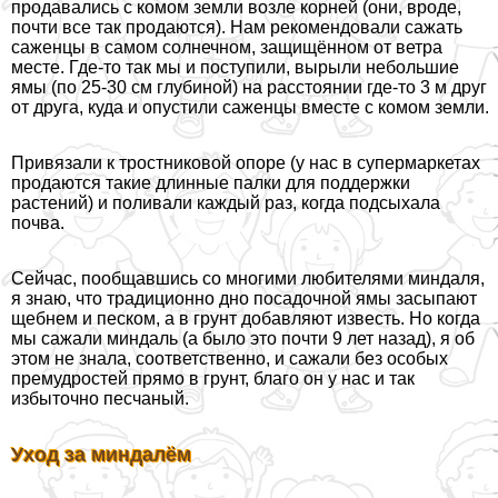
продавались с комом земли возле корней (они, вроде,
почти все так продаются). Нам рекомендовали сажать
саженцы в самом солнечном, защищённом от ветра
месте. Где-то так мы и поступили, вырыли небольшие
ямы (по 25-30 см глубиной) на расстоянии где-то 3 м друг
от друга, куда и опустили саженцы вместе с комом земли.
Привязали к тростниковой опоре (у нас в супермаркетах
продаются такие длинные палки для поддержки
растений) и поливали каждый раз, когда подсыхала
почва.
Сейчас, пообщавшись со многими любителями миндаля,
я знаю, что традиционно дно посадочной ямы засыпают
щебнем и песком, а в грунт добавляют известь. Но когда
мы сажали миндаль (а было это почти 9 лет назад), я об
этом не знала, соответственно, и сажали без особых
премудростей прямо в грунт, благо он у нас и так
избыточно песчаный.
Уход за миндалём