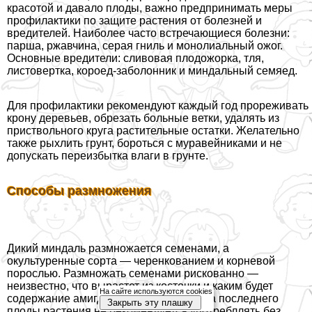
красотой и давало плоды, важно предпринимать меры
профилактики по защите растения от болезней и
вредителей. Наиболее часто встречающиеся болезни:
парша, ржавчина, серая гниль и монолиальный ожог.
Основные вредители: сливовая плодожорка, тля,
листовертка, короед-заболонник и миндальный семяед.
Для профилактики рекомендуют каждый год прореживать
крону деревьев, обрезать больные ветки, удалять из
приствольного круга растительные остатки. Желательно
также рыхлить грунт, бороться с муравейниками и не
допускать переизбытка влаги в грунте.
Способы размножения
Дикий миндаль размножается семенами, а
окультуренные сорта — черенкованием и корневой
порослью. Размножать семенами рискованно —
неизвестно, что вырастет из косточки и каким будет
На сайте используются cookies
содержание амигдалина в орехах. Из-за последнего
Закрыть эту плашку
плоды растения не рекомендуется употрeбллять без