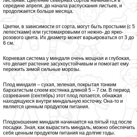
листьями. Цветение северных сортов начинается в
середине апреля, до начала распускания листьев, и
продолжается больше месяца.
Цветки, в зависимости от сорта, могут быть простыми (с 5
лепестками) или густомахровыми от нежно- до ярко-
розового цвета. Их диаметр может варьироваться от 3 до
6 см.
Корневая система у миндаля очень мощная и глубокая,
что делает растение засухоустойчивым и помогает ему
пережить зимой сильные морозы.
Плод миндаля – сухая, зеленая, покрытая тонким
бархатистым слоем костянка длиной 5 – 7 см. В период
созревания (сентябрь) этот плод лопается, обнажая
находящуюся внутри миндальную косточку. Она-то и
является ценным продуктом питания.
Плодоношение миндаля начинается на пятый год после
посадки. Зная, как вырастить миндаль, можно обеспечить
себя ценным продуктом питания на долгие годы.