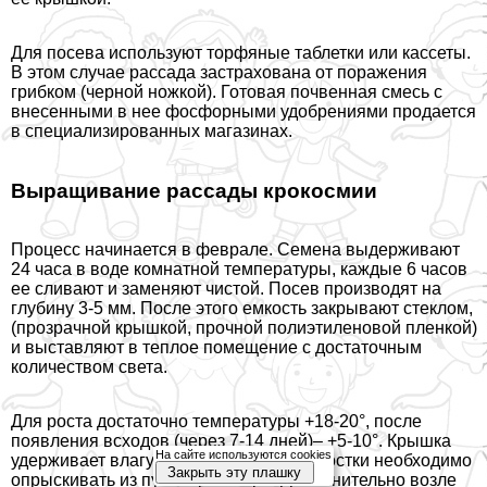
Для посева используют торфяные таблетки или кассеты.
В этом случае рассада застрахована от поражения
грибком (черной ножкой). Готовая почвенная смесь с
внесенными в нее фосфорными удобрениями продается
в специализированных магазинах.
Выращивание рассады крокосмии
Процесс начинается в феврале. Семена выдерживают
24 часа в воде комнатной температуры, каждые 6 часов
ее сливают и заменяют чистой. Посев производят на
глубину 3-5 мм. После этого емкость закрывают стеклом,
(прозрачной крышкой, прочной полиэтиленовой пленкой)
и выставляют в теплое помещение с достаточным
количеством света.
Для роста достаточно температуры +18-20°, после
появления всходов (через 7-14 дней)– +5-10°. Крышка
На сайте используются cookies
удерживает влагу в почве, а зеленые ростки необходимо
Закрыть эту плашку
опрыскивать из пульверизатора. Дополнительно возле