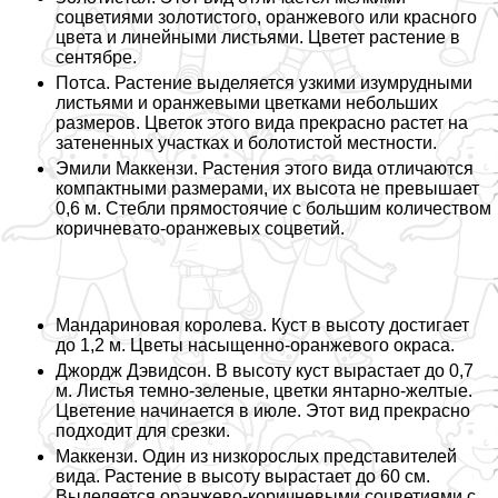
соцветиями золотистого, оранжевого или красного
цвета и линейными листьями. Цветет растение в
сентябре.
Потса. Растение выделяется узкими изумрудными
листьями и оранжевыми цветками небольших
размеров. Цветок этого вида прекрасно растет на
затененных участках и болотистой местности.
Эмили Маккензи. Растения этого вида отличаются
компактными размерами, их высота не превышает
0,6 м. Стeбли прямостоячие с большим количеством
коричневато-оранжевых соцветий.
Maндариновая королева. Куст в высоту достигает
до 1,2 м. Цветы насыщенно-оранжевого окраса.
Джордж Дэвидсон. В высоту куст вырастает до 0,7
м. Листья темно-зеленые, цветки янтарно-желтые.
Цветение начинается в июле. Этот вид прекрасно
подходит для срезки.
Маккензи. Один из низкорослых представителей
вида. Растение в высоту вырастает до 60 см.
Выделяется оранжево-коричневыми соцветиями с