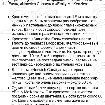
the East», «Norwich Canary» и «Emily Mc Kenzie»:
Крокосмия «Lucifer» вырастает до 1.5 м в высоту.
Цветы могут быть окрашены разнообразно – от
нежных пастельных до ярких пламенно-красных
тонов. Данный сорт хорошо подходит для
использования в различных композициях.
Крокосмия «Star of the East» способна цвести
вплоть до первых заморозков. Желто-оранжевые
цветки по своей форме напоминают
звездоподобные колокольчики. Их диаметр нередко
достигает 10 см. Чтобы корневая система этого
многолетника не пострадала зимой, растения на
этот период необходимо тщательно укрывать.
Для сорта «Norwich Canary» хаpaктерны
поникающие цветоносы различных оттенков
желтого цвета, внешне напоминающие перо жар-
птицы. Кусты не очень высокие – около 60 см.
Одним из наиболее популярных сортов является
«Emily Mc Kenzie». Эта крокосмия отличается
поздними сроками цветения. Высота куста около 60
см. Цветы окрашены в яркие тона желтых и
коричневых оттенков.