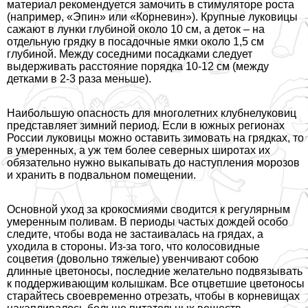
материал рекомендуется замочить в стимуляторе роста
(например, «Эпин» или «Корневин»). Крупные луковицы
сажают в лунки глубиной около 10 см, а деток – на
отдельную грядку в посадочные ямки около 1,5 см
глубиной. Между соседними посадками следует
выдерживать расстояние порядка 10-12 см (между
детками в 2-3 раза меньше).
Наибольшую опасность для многолетних клубнелуковиц
представляет зимний период. Если в южных регионах
России луковицы можно оставить зимовать на грядках, то
в умеренных, а уж тем более северных широтах их
обязательно нужно выкапывать до наступления морозов
и хранить в подвальном помещении.
Основной уход за крокосмиями сводится к регулярным
умеренным поливам. В периоды частых дождей особо
следите, чтобы вода не застаивалась на грядах, а
уходила в стороны. Из-за того, что колосовидные
соцветия (довольно тяжелые) увенчивают собою
длинные цветоносы, последние желательно подвязывать
к поддерживающим колышкам. Все отцветшие цветоносы
старайтесь своевременно отрезать, чтобы в корневищах