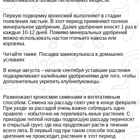
накапливалось больше питательных веществ.
Первую подкормку крокосмий выполняют в стадии
появления листьев. В этот период применяют полное
минеральное удобрение. Далее удобрения вносят 1 раз в
каждые 10-12 дней. Помимо минеральных удобрений
можно использовать настои птичьего навоза или
коровяка.
Читайте также
Посадка замиокулькаса в домашних
условиях
В конце августа – начале сентября уставшие растения
подкармливают калийными удобрениями для того, чтобы
дополнительно укрепить клубнелуковицы.
Размножают крокосмии семенами и вегетативным
способом. Семена на рассаду сеют уже в конце февраля.
При уходе за рассадой очень важно соблюдать одно
правило – избыточно не переливать юные растения. С
приходом теплой погоды подросшую рассаду переносят
в открытый грунт, где она продолжает расти в течение
всего лета. В первый год при таком способе посадки
цветения не происходит, растения в этот период