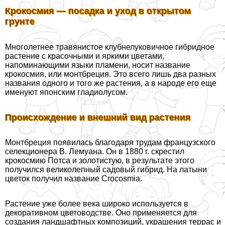
Крокосмия — посадка и уход в открытом
грунте
Многолетнее травянистое клубнелуковичное гибридное
растение с красочными и яркими цветами,
напоминающими языки пламени, носит название
крокосмия, или монтбреция. Это всего лишь два разных
названия одного и того же растения, а в народе его еще
именуют японским гладиолусом.
Происхождение и внешний вид растения
Монтбреция появилась благодаря трудам французского
селекционера В. Лемуана. Он в 1880 г. скрестил
крокосмию Потса и золотистую, в результате этого
получился великолепный садовый гибрид. На латыни
цветок получил название Crocosmia.
Растение уже более века широко используется в
декоративном цветоводстве. Оно применяется для
создания ландшафтных композиций, украшения террас и