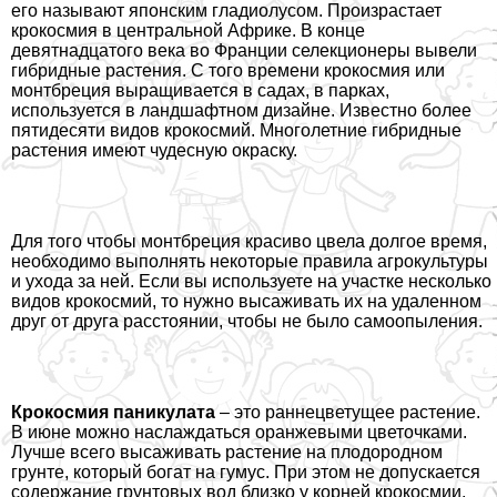
его называют японским гладиолусом. Произрастает
крокосмия в центральной Африке. В конце
девятнадцатого века во Франции селекционеры вывели
гибридные растения. С того времени крокосмия или
монтбреция выращивается в садах, в парках,
используется в ландшафтном дизайне. Известно более
пятидесяти видов крокосмий. Многолетние гибридные
растения имеют чудесную окраску.
Для того чтобы монтбреция красиво цвела долгое время,
необходимо выполнять некоторые правила агрокультуры
и ухода за ней. Если вы используете на участке несколько
видов крокосмий, то нужно высаживать их на удаленном
друг от друга расстоянии, чтобы не было самоопыления.
Крокосмия паникулата
– это раннецветущее растение.
В июне можно наслаждаться оранжевыми цветочками.
Лучше всего высаживать растение на плодородном
грунте, который богат на гумус. При этом не допускается
содержание грунтовых вод близко у корней крокосмии.