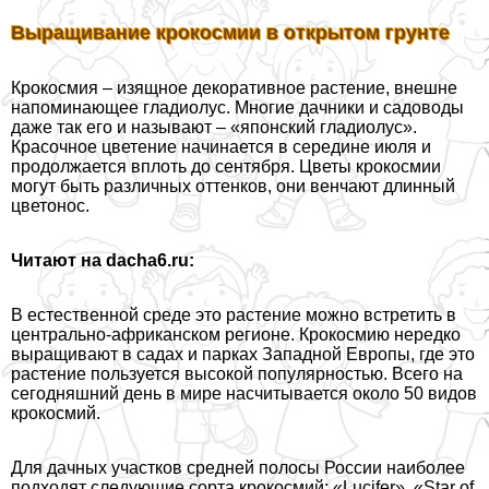
Выращивание крокосмии в открытом грунте
Крокосмия – изящное декоративное растение, внешне
напоминающее гладиолус. Многие дачники и садоводы
даже так его и называют – «японский гладиолус».
Красочное цветение начинается в середине июля и
продолжается вплоть до сентября. Цветы крокосмии
могут быть различных оттенков, они венчают длинный
цветонос.
Читают на dacha6.ru:
В естественной среде это растение можно встретить в
центрально-африканском регионе. Крокосмию нередко
выращивают в садах и парках Западной Европы, где это
растение пользуется высокой популярностью. Всего на
сегодняшний день в мире насчитывается около 50 видов
крокосмий.
Для дачных участков средней полосы России наиболее
подходят следующие сорта крокосмий: «Lucifer», «Star of