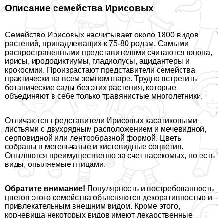
Описание семейства Ирисовых
Семейство Ирисовых насчитывает около 1800 видов
растений, принадлежащих к 75-80 родам. Самыми
распространенными представителями считаются юнона,
ирисы, ирододиктиумы, гладиолусы, ацидантеры и
крокосмии. Произрастают представители семейства
пpaктически на всем земном шаре. Трудно встретить
ботанические сады без этих растения, которые
объединяют в себе только травянистые многолетники.
Отличаются представители Ирисовых касатиковыми
листьями с двухрядным расположением и мечевидной,
серповидной или лентообразной формой. Цветы
собраны в метельчатые и кистевидные соцветия.
Опыляются преимущественно за счет насекомых, но есть
виды, опыляемые птицами.
Обратите внимание!
Популярность и востребованность
цветов этого семейства объясняются декоративностью и
привлекательным внешним видом. Кроме этого,
корневища некоторых видов имеют лекарственные