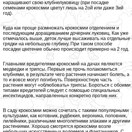
наращивают свою клубнелуковицу (при посадке
семенами крокосмии цветут лишь на 2ой или даже 3ий
год).
Куда как проще размножать крокосмии отделением и
последующим доращиванием дочерник луковиц. Как уже
отмечалось выше, деток лучше высаживать на отдельные
грядки на небольшую глубину. При таком способе
посадки цветение обычно происходит примерно на 2 год.
Главными вредителями крокосмий на дачах являются
медведки и трипсы. Первые не прочь полакомиться
клубнями, в результате чего растения начинают болеть, а
то и вовсе могут погибнуть. Поверхностную часть
растения могут «облюбовать» трипсы. Бороться с обоими
типами вредителей следует с помощью специальных
инсектицидов, направленных конкретно против них.
В саду крокосмии можно сочетать с такими популярными
культурами, как котовник, рудбекия, вероника, поповник,
лилейники, различными многолетними злаками и другими
растениями. Хорошо смотрятся крокосмии возле
небольших искусственных водоемов и фантанчиков. С