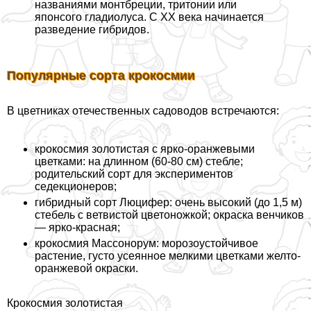
названиями монтбреции, тритонии или
японсого гладиолуса. С XX века начинается
разведение гибридов.
Популярные сорта крокосмии
В цветниках отечественных садоводов встречаются:
крокосмия золотистая с ярко-оранжевыми
цветками: на длинном (60-80 см) стeбле;
родительский сорт для экспериментов
седекционеров;
гибридный сорт Люцифер: очень высокий (до 1,5 м)
стебель с ветвистой цветоножкой; окраска венчиков
— ярко-красная;
крокосмия Массонорум: морозоустойчивое
растение, густо усеянное мелкими цветками желто-
оранжевой окраски.
Крокосмия золотистая