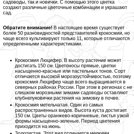
садоводы, так и новички. С помощью этого цветка
создают различные цветочные комбинации и украшают
сад.
Обратите внимание!
В настоящее время существует
более 50 разновидностей представителей крокосмии, но
чаще всего культивируют только 11, которые отличаются
определенными хаpaктеристиками.
Крокосмия Люцифер. В высоту растение может
достигать 150 см. Цветоносы прямые, цветки
насыщенно-красные или пастельных тонов. Сорт
отличается высокой морозоустойчивостью, поэтому
крокосмия Люцифер чаще всего выращивается в
северных районах России. При этом в регионах с не
слишком морозными зимами садоводы оставляют
клубнелуковички растения на зимовку в почве.
Крокосмия метельчатая. Один из самых
распространенных видов. Высота куста достигает
150 см. Цветы оранжево-коричневые, листья узкой
формы насыщенно-зеленые. Период цветения
приходится на июнь.
Золотистая. Этот вид отличается мелкими