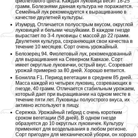
фиолетового цвета. Каждая луковица весит 18-25
грамм. Болезнями данная культура не поражается.
Семейный лук рекомендуется к выращиванию в
качестве двулетней культуры.
Изумруд. Отличается полуострым вкусом, округлой
луковицей и белыми чешуйками. В каждом гнезде
вырастает по 3-4 луковицы с массой до 22 грамм.
Двулетняя культура, сохраняющая свои качества в
течение 10 месяцев. Сорт очень урожайный.
Белозерец 94. Фиолетовый лук, рекомендованный
для выращивания на Северном Кавказе. Сорт
имеет округлые луковички, острый вкус. Созревает
урожай примерно за 80 дней. Хорошо ветвится.
Бонилла F1. Период вегетации в среднем 85 дней.
Масса каждой из четырех луковиц, созревающих в
гнезде, 40 грамм. Отличается стабильным урожаем,
который дает при выращивании на одном месте в
течение пяти лет. Луковицы полуострого вкуса, их
активно используют в пищу.
Сережка. Урожайный гибрид с очень коротким
сроком вегетации (58 дней). В одном гнезде
образуется до 10 округлых луковичек. Культуру
применяют для возделывания в любом регионе.
Сорт пригоден для механической уборки, он хорошо