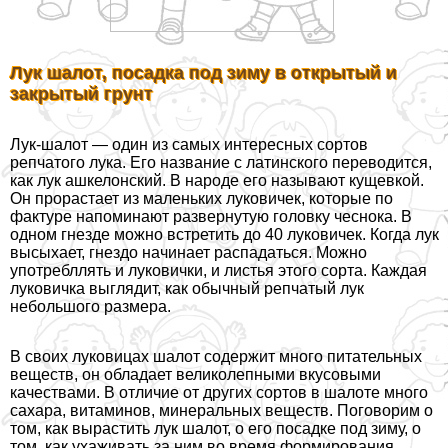
Лук шалот, посадка под зиму в открытый и
закрытый грунт
Лук-шалот — один из самых интересных сортов
репчатого лука. Его название с латинского переводится,
как лук ашкелонский. В народе его называют кущевкой.
Он прорастает из маленьких луковичек, которые по
фактуре напоминают развернутую головку чеснока. В
одном гнезде можно встретить до 40 луковичек. Когда лук
высыхает, гнездо начинает распадаться. Можно
употрeбллять и луковички, и листья этого сорта. Каждая
луковичка выглядит, как обычный репчатый лук
небольшого размера.
В своих луковицах шалот содержит много питательных
веществ, он обладает великолепными вкусовыми
качествами. В отличие от других сортов в шалоте много
сахара, витаминов, минеральных веществ. Поговорим о
том, как вырастить лук шалот, о его посадке под зиму, о
том, как ухаживать за ним во время формирования