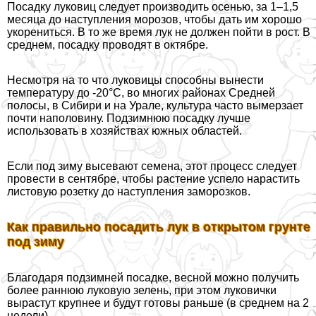
Посадку луковиц следует производить осенью, за 1–1,5
месяца до наступления морозов, чтобы дать им хорошо
укорениться. В то же время лук не должен пойти в рост. В
среднем, посадку проводят в октябре.
Несмотря на то что луковицы способны вынести
температуру до -20°C, во многих районах Средней
полосы, в Сибири и на Урале, культура часто вымерзает
почти наполовину. Подзимнюю посадку лучше
использовать в хозяйствах южных областей.
Если под зиму высевают семена, этот процесс следует
провести в сентябре, чтобы растение успело нарастить
листовую розетку до наступления заморозков.
Как правильно посадить лук в открытом грунте
под зиму
Благодаря подзимней посадке, весной можно получить
более раннюю луковую зелень, при этом луковички
вырастут крупнее и будут готовы раньше (в среднем на 2
недели).