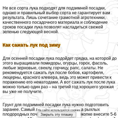
Не все сорта лука подходят для подзимней посадки,
однако и правильный выбор сорта не гарантирует вам
результата. Лишь сочетание грамотной агротехники,
качественного посадочного материала и соблюдение
сроков посадки лука позволят насладиться свежей
зеленью следующей весной.
Как сажать лук под зиму
Для осенней посадки лука подойдет грядка, на которой до
этого выращивали помидоры, огурцы, горох, фасоль,
любые зерновые, свеклу, горчицу, рапс, салаты. Не
рекомендуется сажать лук после бобов, картофеля,
люцерны, красного клевера, ведь это может привести к
поражению его нематодами. А вот сажать лук после лука
можно только один раз – на третий год хорошего урожая
вы уже не получите.
Грунт для подзимней посадки лука нужно подготовить
заранее. Самый лучший урожай будет на рыхлых
На сайте используются cookies
плодородных почвах. Поэтому при перекопке внесите 5-6
Закрыть эту плашку