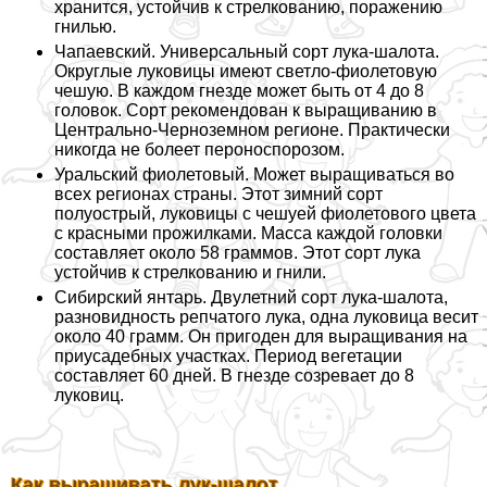
хранится, устойчив к стрелкованию, поражению
гнилью.
Чапаевский. Универсальный сорт лука-шалота.
Округлые луковицы имеют светло-фиолетовую
чешую. В каждом гнезде может быть от 4 до 8
головок. Сорт рекомендован к выращиванию в
Центрально-Черноземном регионе. Пpaктически
никогда не болеет пероноспорозом.
Уральский фиолетовый. Может выращиваться во
всех регионах страны. Этот зимний сорт
полуострый, луковицы с чешуей фиолетового цвета
с красными прожилками. Масса каждой головки
составляет около 58 граммов. Этот сорт лука
устойчив к стрелкованию и гнили.
Сибирский янтарь. Двулетний сорт лука-шалота,
разновидность репчатого лука, одна луковица весит
около 40 грамм. Он пригоден для выращивания на
приусадебных участках. Период вегетации
составляет 60 дней. В гнезде созревает до 8
луковиц.
Как выращивать лук-шалот