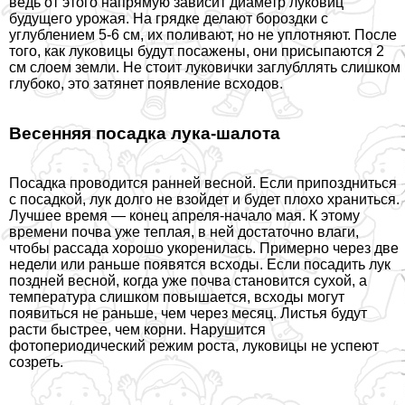
ведь от этого напрямую зависит диаметр луковиц
будущего урожая. На грядке делают бороздки с
углублением 5-6 см, их поливают, но не уплотняют. После
того, как луковицы будут посажены, они присыпаются 2
см слоем земли. Не стоит луковички заглубллять слишком
глубоко, это затянет появление всходов.
Весенняя посадка лука-шалота
Посадка проводится ранней весной. Если припоздниться
с посадкой, лук долго не взойдет и будет плохо храниться.
Лучшее время — конец апреля-начало мая. К этому
времени почва уже теплая, в ней достаточно влаги,
чтобы рассада хорошо укоренилась. Примерно через две
недели или раньше появятся всходы. Если посадить лук
поздней весной, когда уже почва становится сухой, а
температура слишком повышается, всходы могут
появиться не раньше, чем через месяц. Листья будут
расти быстрее, чем корни. Нарушится
фотопериодический режим роста, луковицы не успеют
созреть.