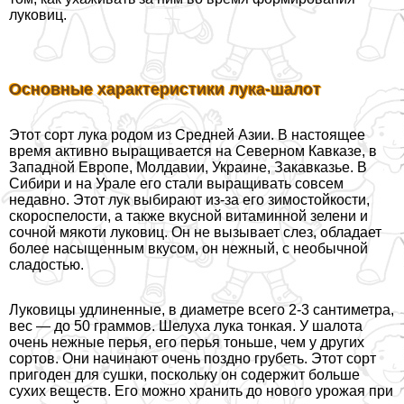
луковиц.
Основные хаpaктеристики лука-шалот
Этот сорт лука родом из Средней Азии. В настоящее
время активно выращивается на Северном Кавказе, в
Западной Европе, Молдавии, Украине, Закавказье. В
Сибири и на Урале его стали выращивать совсем
недавно. Этот лук выбирают из-за его зимостойкости,
скороспелости, а также вкусной витаминной зелени и
сочной мякоти луковиц. Он не вызывает слез, обладает
более насыщенным вкусом, он нежный, с необычной
сладостью.
Луковицы удлиненные, в диаметре всего 2-3 сантиметра,
вес — до 50 граммов. Шелуха лука тонкая. У шалота
очень нежные перья, его перья тоньше, чем у других
сортов. Они начинают очень поздно грубеть. Этот сорт
пригоден для сушки, поскольку он содержит больше
сухих веществ. Его можно хранить до нового урожая при