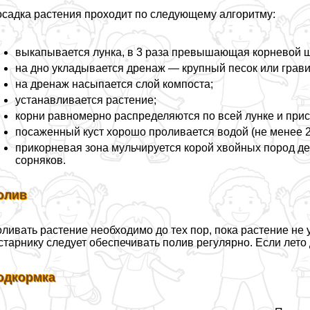
садка растения проходит по следующему алгоритму:
выкапывается лунка, в 3 раза превышающая корневой ш
на дно укладывается дренаж — крупный песок или грави
на дренаж насыпается слой компоста;
устанавливается растение;
корни равномерно распределяются по всей лунке и при
посаженный куст хорошо проливается водой (не менее 20 
прикорневая зона мульчируется корой хвойных пород д
сорняков.
олив
ливать растение необходимо до тех пор, пока растение не
старнику следует обеспечивать полив регулярно. Если лето
одкормка