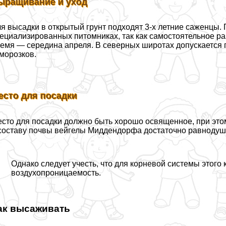
ыращивание и уход
я высадки в открытый грунт подходят 3-х летние саженцы.
ециализированных питомниках, так как самостоятельное р
емя — середина апреля. В северных широтах допускается п
морозков.
есто для посадки
сто для посадки должно быть хорошо освященное, при этом
составу почвы вейгелы Миддендорфа достаточно равнодуш
Однако следует учесть, что для корневой системы этого
воздухопроницаемость.
ак высаживать