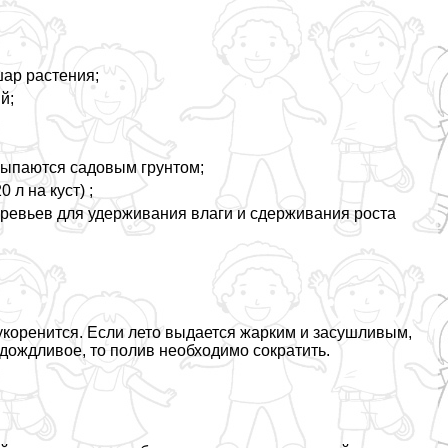
ар растения;
й;
сыпаются садовым грунтом;
л на куст) ;
еревьев для удерживания влаги и сдерживания роста
 укоренится. Если лето выдается жарким и засушливым,
 дождливое, то полив необходимо сократить.