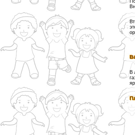
По
Вн
Вт
эт
ор
В
В 
га
яр
П