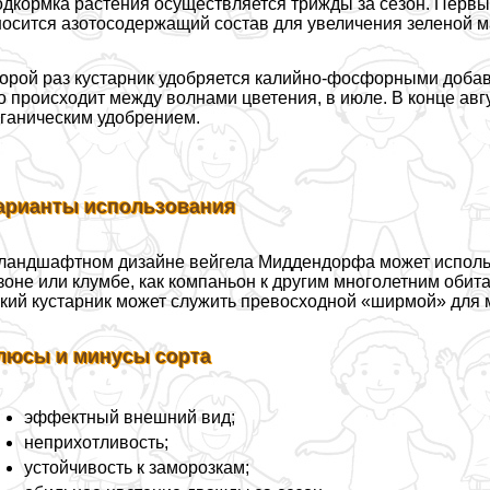
дкормка растения осуществляется трижды за сезон. Первый
осится азотосодержащий состав для увеличения зеленой м
орой раз кустарник удобряется калийно-фосфорными добав
о происходит между волнами цветения, в июле. В конце а
ганическим удобрением.
арианты использования
ландшафтном дизайне вейгела Миддендорфа может использо
зоне или клумбе, как компаньон к другим многолетним обита
кий кустарник может служить превосходной «ширмой» для 
люсы и минусы сорта
эффектный внешний вид;
неприхотливость;
устойчивость к заморозкам;