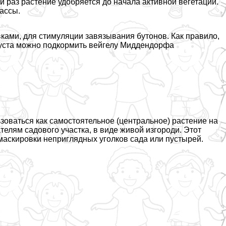
 раз растение удобряется до начала активной вегетации.
ассы.
ками, для стимуляции завязывания бутонов. Как правило,
вгуста можно подкормить вейгелу Миддендорфа
ваться как самостоятельное (центральное) растение на
телям садового участка, в виде живой изгороди. Этот
маскировки неприглядных уголков сада или пустырей.