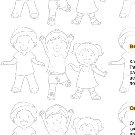
В
Ка
Ра
ра
ве
по
О
Оч
ку
пр