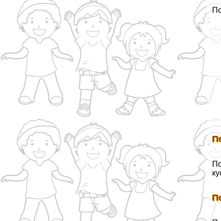
По
П
По
ку
П