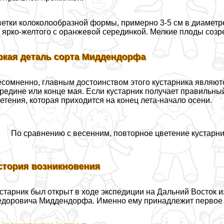
етки колоколообразной формы, примерно 3-5 см в диаметре.
 ярко-желтого с оранжевой серединкой. Мелкие плоды соз
ркая деталь сорта Миддендорфа
сомненно, главным достоинством этого кустарника являютс
редине или конце мая. Если кустарник получает правильный
етения, которая приходится на конец лета-начало осени.
По сравнению с весенним, повторное цветение кустарни
стория возникновения
старник был открыт в ходе экспедиции на Дальний Восток 
доровича Миддендорфа. Именно ему принадлежит первое о