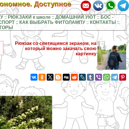
кономное. Доступное
У
::
РЮКЗАКИ к школе
::
ДОМАШНИЙ УЮТ
::
БОС -
СПОРТ
::
КАК ВЫБРАТЬ ФИТОЛАМПУ
::
КОНТАКТЫ
::
ТОРЫ
Рюкзак со светящимся экраном, на
который можно закачать свою
картинку