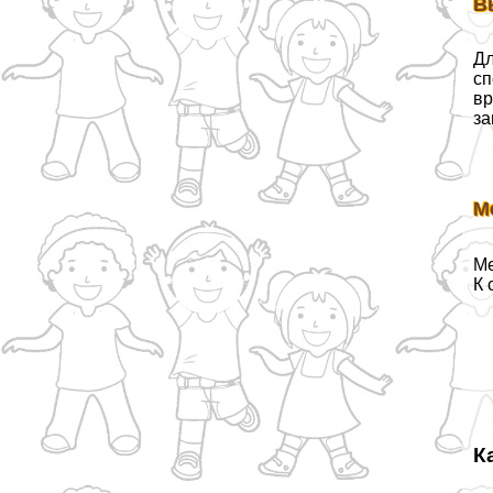
В
Дл
сп
вр
за
М
Ме
К 
К