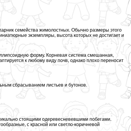
старник семейства жимолостных. Обычно размеры этого
миниатюрные экземпляры, высота которых не достигает и
эллипсоидную форму. Корневая система смешанная,
аптируется к любому виду почв, однако плохо переносит
ьным сбрасыванием листьев и бутонов.
ртикально стоящими одеревесневевшими побегами.
тообразные, с красной или светло-коричневой