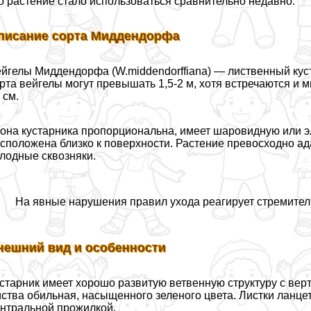
о растение стало использоваться сравнительно недавно.
писание сорта Миддендорфа
йгелы Миддендорфа (W.middendorffiana) — лиственный ку
рта вейгелы могут превышать 1,5-2 м, хотя встречаются и 
 см.
она кустарника пропорциональна, имеет шаровидную или 
сположена близко к поверхности. Растение превосходно ад
лодные сквозняки.
На явные нарушения правил ухода реагирует стремител
нешний вид и особенности
старник имеет хорошо развитую ветвенную структуру с ве
ства обильная, насыщенного зеленого цвета. Листки ланце
нтральной прожилкой.