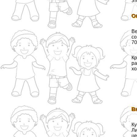
эт
О
Ве
со
70
Кр
ра
хо
В
Ку
Ли
це