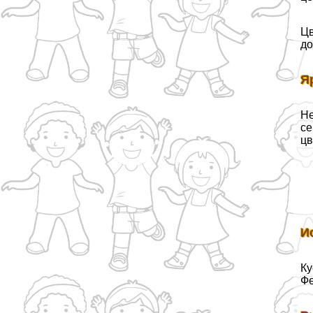
Цв
до
Я
Не
се
цв
И
Ку
Фе