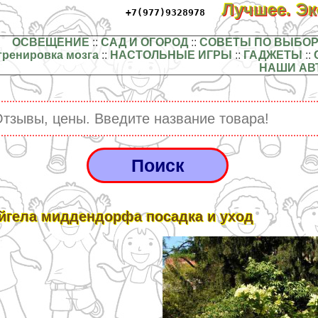
Лучшее. Э
+7(977)9328978
ОСВЕЩЕНИЕ
::
САД И ОГОРОД
::
СОВЕТЫ ПО ВЫБОР
тренировка мозга
::
НАСТОЛЬНЫЕ ИГРЫ
::
ГАДЖЕТЫ
::
НАШИ АВ
йгела миддендорфа посадка и уход