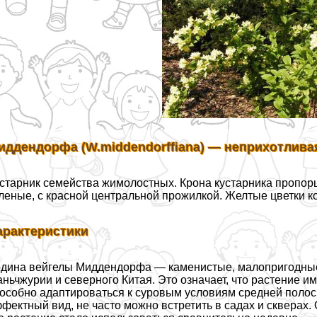
иддендорфа (W.middendorffiana) — неприхотливая
старник семейства жимолостных. Крона кустарника пропор
леные, с красной центральной прожилкой. Желтые цветки 
аpaктеристики
дина вейгелы Миддендорфа — каменистые, малопригодные
ньчжурии и северного Китая. Это означает, что растение и
особно адаптироваться к суровым условиям средней полосы
фектный вид, не часто можно встретить в садах и скверах.