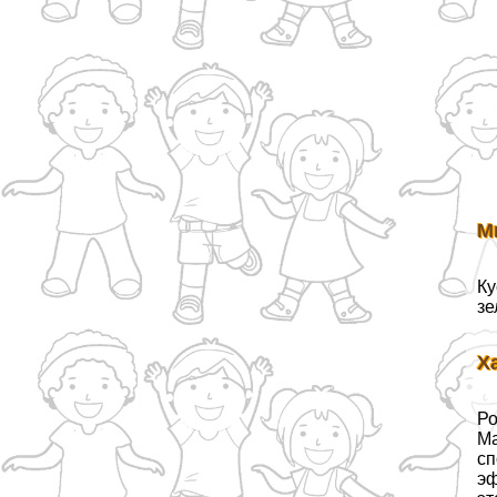
М
Ку
зе
Х
Ро
Ма
сп
эф