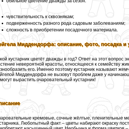
обильное цветение дважды за сезон.
чувствительность к сквознякам;
подверженность разного рода садовым заболеваниям;
сложность в приобретении посадочного материала.
ейгела Миддендорфа: описание, фото, посадка и 
кой кустарник цветёт дважды в год? Ответ на этот вопрос
стение невероятной красоты, относящееся к семейству жим
знообразить его. Именно поэтому кустарник называют жемч
йгелой Миддендорфа не вызовут проблем даже у начинающ
могут вырастить очаровательный кустарник!
писание
аровательные кремовые, сочные жёлтые, пленительные мед
старника. Любопытный факт – цветы набирают окраску пос
иобретают насыщенный цвет. Необычна и форма цветков – он