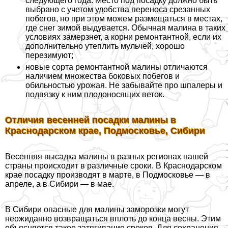
следующего года. Место под посадку должно быть
выбрано с учетом удобства переноса срезанных
побегов, но при этом можем размещаться в местах,
где снег зимой выдувается. Обычная малина в таких
условиях замерзнет, а корни ремонтантной, если их
дополнительно утеплить мульчей, хорошо
перезимуют;
новые сорта ремонтантной малины отличаются
наличием множества боковых побегов и
обильностью урожая. Не забывайте про шпалеры и
подвязку к ним плодоносящих веток.
Отличия весенней посадки малины в
Краснодарском крае, Подмосковье, Сибири
Весенняя высадка малины в разных регионах нашей
страны происходит в различные сроки. В Краснодарском
крае посадку производят в марте, в Подмосковье — в
апреле, а в Сибири — в мае.
В Сибири опасные для малины заморозки могут
неожиданно возвращаться вплоть до конца весны. Этим
объясняется такое затягивание сроков. Для сохранения