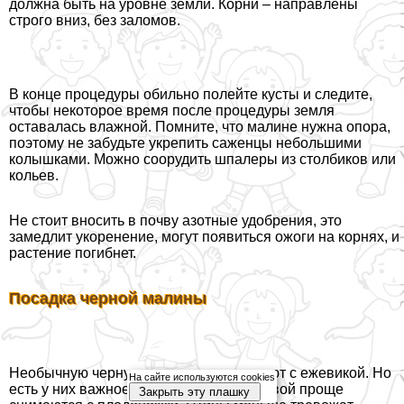
должна быть на уровне земли. Корни – направлены
строго вниз, без заломов.
В конце процедуры обильно полейте кусты и следите,
чтобы некоторое время после процедуры земля
оставалась влажной. Помните, что малине нужна опора,
поэтому не забудьте укрепить саженцы небольшими
колышками. Можно соорудить шпалеры из столбиков или
кольев.
Не стоит вносить в почву азотные удобрения, это
замедлит укоренение, могут появиться ожоги на корнях, и
растение погибнет.
Посадка черной малины
Необычную черную малину часто путают с ежевикой. Но
На сайте используются cookies
есть у них важное различие: ягоды первой проще
Закрыть эту плашку