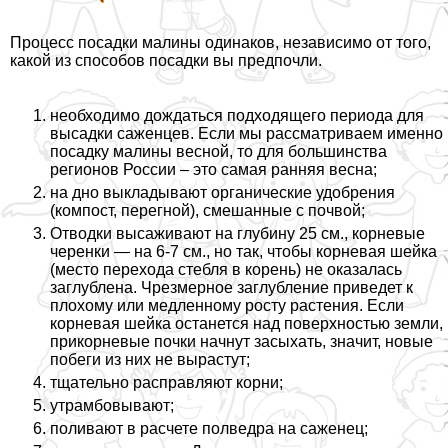
Процесс посадки малины одинаков, независимо от того,
какой из способов посадки вы предпочли.
необходимо дождаться подходящего периода для
высадки саженцев. Если мы рассматриваем именно
посадку малины весной, то для большинства
регионов России – это самая ранняя весна;
на дно выкладывают органические удобрения
(компост, перегной), смешанные с почвой;
Отводки высаживают на глубину 25 см., корневые
черенки — на 6-7 см., но так, чтобы корневая шейка
(место перехода стeбля в корень) не оказалась
заглублена. Чрезмерное заглубление приведет к
плохому или медленному росту растения. Если
корневая шейка останется над поверхностью земли,
прикорневые почки начнут засыхать, значит, новые
побеги из них не вырастут;
тщательно расправляют корни;
утрамбовывают;
поливают в расчете полведра на саженец;