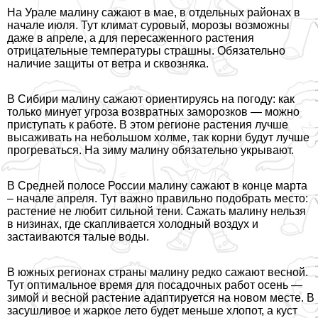
На Урале малину сажают в мае, в отдельных районах в
начале июля. Тут климат суровый, морозы возможны
даже в апреле, а для пересаженного растения
отрицательные температуры страшны. Обязательно
наличие защиты от ветра и сквозняка.
В Сибири малину сажают ориентируясь на погоду: как
только минует угроза возвратных заморозков — можно
приступать к работе. В этом регионе растения лучше
высаживать на небольшом холме, так корни будут лучше
прогреваться. На зиму малину обязательно укрывают.
В Средней полосе России малину сажают в конце марта
– начале апреля. Тут важно правильно подобрать место:
растение не любит сильной тени. Сажать малину нельзя
в низинах, где скапливается холодный воздух и
застаиваются талые воды.
В южных регионах страны малину редко сажают весной.
Тут оптимальное время для посадочных работ осень —
зимой и весной растение адаптируется на новом месте. В
засушливое и жаркое лето будет меньше хлопот, а куст