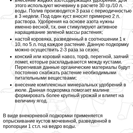
внесение жидких азотсодержащих удобрений. Для
этого используют мочевину в расчете 30 гр./10 л.
воды. Полив производится 3 раза с периодичностью
в 3 недели. Под один куст вносят примерно 2 л.
раствора. Удобрения на основе азота нужны
именно весной, т.к. они стимулируют активное
наращивание зеленой массы растения;
настой коровяка, разведенный в соотношении 1 к
10, по 5 л. под каждое растение. Данную подкормку
можно осуществить 2-3 раза за сезон;
конский или коровий навоз, торф, перегной, заячий
помет, которые раскладываются между кустами.
Перегнивая данные органические материалы будут
постоянно снабжать растение необходимыми
питательными веществами;
внесение комплексных минеральных удобрений в
июле. Данная подкормка помогает малине
формировать более крупный урожай и влияет на
величину ягод.
В виде внекорневой подкормки применяется
опрыскивание кустов мочевиной, разведенной в
пропорции 1 ст.л. на ведро воды.