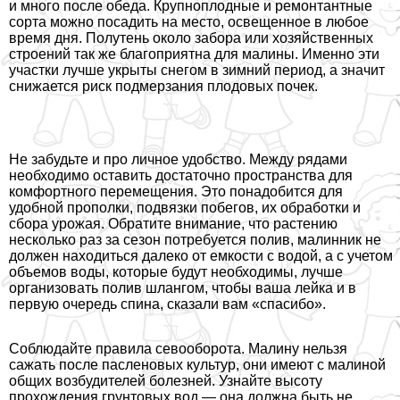
и много после обеда. Крупноплодные и ремонтантные
сорта можно посадить на место, освещенное в любое
время дня. Полутень около забора или хозяйственных
строений так же благоприятна для малины. Именно эти
участки лучше укрыты снегом в зимний период, а значит
снижается риск подмерзания плодовых почек.
Не забудьте и про личное удобство. Между рядами
необходимо оставить достаточно прострaнcтва для
комфортного перемещения. Это понадобится для
удобной прополки, подвязки побегов, их обработки и
сбора урожая. Обратите внимание, что растению
несколько раз за сезон потребуется полив, малинник не
должен находиться далеко от емкости с водой, а с учетом
объемов воды, которые будут необходимы, лучше
организовать полив шлангом, чтобы ваша лейка и в
первую очередь спина, сказали вам «спасибо».
Соблюдайте правила севооборота. Малину нельзя
сажать после пасленовых культур, они имеют с малиной
общих возбудителей болезней. Узнайте высоту
прохождения грунтовых вод — она должна быть не