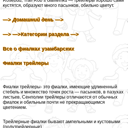
Rosebud, Trail Rob’s Galiwinku — трейлеры хорошо сами
кустятся, образуют много пасынков, обильно цветут.
—>
Домашний день —>
—> —>Категории раздела —>
Все о фиалках узамбарских
Фиалки трейлеры
Фиалки трейлеры- это фиалки, имеющие удлиненный
стебель и множество точек роста — пасынков, в пазухах
листьев. Сенполии трейлеры отличаются от обычных
фиалок и обильным почти не прекращающимся
цветением.
Трейлерные фиалки бывают ампельными и кустовыми
(полутрейлерные)