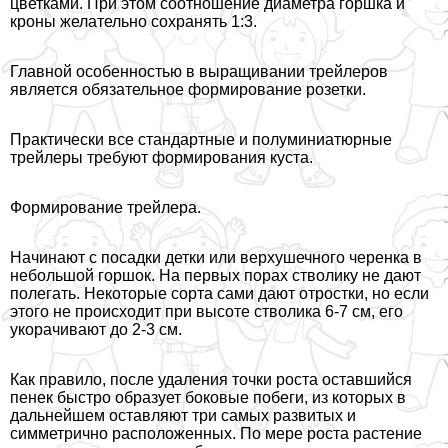
цветками. При этом соотношение диаметра горшка и
кроны желательно сохранять 1:3.
Главной особенностью в выращивании трейлеров
является обязательное формирование розетки.
Пpaктически все стандартные и полуминиатюрные
трейлеры требуют формирования куста.
Формирование трейлера.
Начинают с посадки детки или верхушечного че­ренка в
небольшой горшок. На первых порах стволику не дают
полегать. Не­которые сорта сами дают отростки, но если
этого не происходит при высоте стволика 6-7 см, его
укорачивают до 2-3 см.
Как правило, после удале­ния точки роста оставшийся
пенек бы­стро образует боковые побеги, из кото­рых в
дальнейшем оставляют три самых развитых и
симметрично расположен­ных. По мере роста растение