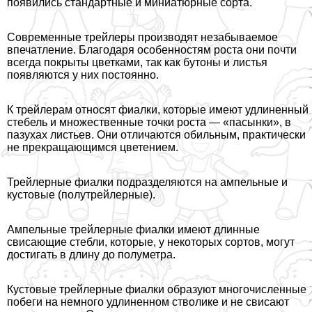
появились стандартные и миниатюрные сорта.
Современные трейлеры произво­дят незабываемое
впечатление. Бла­годаря особенностям роста они почти
всег­да покрыты цветками, так как бутоны и листья
появляются у них постоянно.
К трейлерам относят фиалки, которые имеют удлиненный
стебель и множественные точки роста — «пасынки», в
пазухах листьев. Они отличаются обильным, пpaктически
не прекращающимся цветением.
Трейлерные фиалки подразделяются на ампельные и
кустовые (полутрейлерные).
Ампельные трейлерные фиалки имеют длинные
свисающие стeбли, которые, у некоторых сортов, могут
достигать в длину до полуметра.
Кустовые трейлерные фиалки образуют многочисленные
побеги на немного удлиненном стволике и не свисают