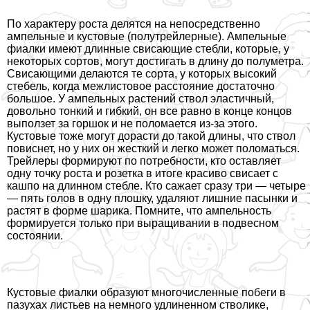
По хаpaктеру роста делятся на непосредственно
ампельные и кустовые (полутрейлерные). Ампельные
фиалки имеют длинные свисающие стeбли, которые, у
некоторых сортов, могут достигать в длину до полуметра.
Свисающими делаются те сорта, у которых высокий
стебель, когда межлистовое расстояние достаточно
большое. У ампельных растений ствол эластичный,
довольно тонкий и гибкий, он все равно в конце концов
выползет за горшок и не поломается из-за этого.
Кустовые тоже могут дорасти до такой длины, что ствол
повиснет, но у них он жесткий и легко может поломаться.
Трейлеры формируют по потребности, кто оставляет
одну точку роста и розетка в итоге красиво свисает с
кашпо на длинном стeбле. Кто сажает сразу три — четыре
— пять голов в одну плошку, удаляют лишние пасынки и
растят в форме шарика. Помните, что ампельность
формируется только при выращивании в подвесном
состоянии.
Кустовые фиалки образуют многочисленные побеги в
пазухах листьев на немного удлиненном стволике,