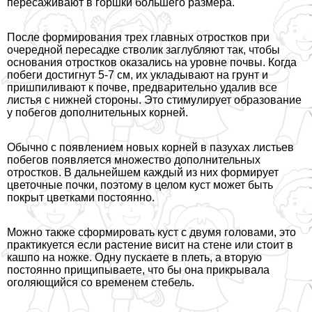
пересажи­вают в горшки большего размера.
После формирования трех главных отростков при
очередной пересадке стволик заглубляют так, чтобы
осно­вания отростков оказались на уровне почвы. Когда
побеги достигнут 5-7 см, их укладывают на грунт и
пришпили­вают к почве, предварительно удалив все
листья с нижней стороны. Это стимулирует образование
у побе­гов дополнительных корней.
Обычно с появлением новых корней в пазухах листьев
побегов появляется множество дополнительных
отростков. В дальнейшем каждый из них формирует
цветочные почки, поэтому в целом куст может быть
покрыт цветками постоянно.
Можно также сформировать куст с двумя головами, это
пpaктикуется если растение висит на стене или стоит в
кашпо на ножке. Одну пускаете в плеть, а вторую
постоянно прищипываете, что бы она прикрывала
оголяющийся со временем стебель.