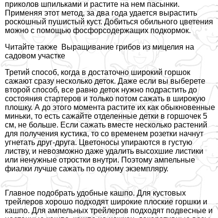
приколов шпильками и растите на нем пасынки.
Применяя этот метод, за два года удается вырастить
роскошный пушистый куст. Добиться обильного цветения
можно с помощью фосфорсодержащих подкормок.
Читайте также
Выращивание грибов из мицелия на
садовом участке
Третий способ, когда в достаточно широкий горшок
сажают сразу несколько деток. Даже если вы выберете
второй способ, все равно деток нужно подрастить до
состояния стартеров и только потом сажать в широкую
плошку. А до этого момента растите их как обыкновенные
миньки, то есть сажайте отделенные детки в горшочек 5
см, не больше. Если сажать вместе несколько растений
для получения кустика, то со временем розетки начнут
угнетать друг-друга. Цветоносы упираются в густую
листву, и невозможно даже удалить высохшие листики
или ненужные отростки внутри. Поэтому ампельные
фиалки лучше сажать по одному экземпляру.
Главное подобрать удобные кашпо. Для кустовых
трейлеров хорошо подходят широкие плоские горшки и
кашпо. Для ампельных трейлеров подходят подвесные и