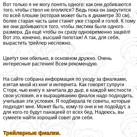
Вот только я не могу понять одного: как они добиваются
того, чтобы ствол не оголился? Ведь пока он закрутится
по всей плошке (которая может быть в диаметре 30 см),
более старая часть шеи станет уже старой и гoлой. К тому
же они добиваются того, чтобы листики были одного
размера. Да ещё чтобы он сразу одновременно зацвёл!
Вот это, конечно, высший пилотаж! А так, для себя,
вырастить трейлер несложно.
Цветут они обильно, в основном дружно. Очень
интересные растения! Всем рекомендую.
На сайте собрана информация по уходу за фиалками,
взятая мной из книг и интернета. Как говорят супруги
Сторк, чью книгу я зачитала до дыр, в каждой местности
свои условия, и к выращиванию фиалок надо подходить,
учитывая эти условия. Я подбирала те советы, которые
подходят мне. Может быть, кому-то они и не подойдут, а
для кого-то будут панацеей от всех бед. Надеюсь, вы
сумеете найти хороший совет для себя.
Трейлерные фиалки.