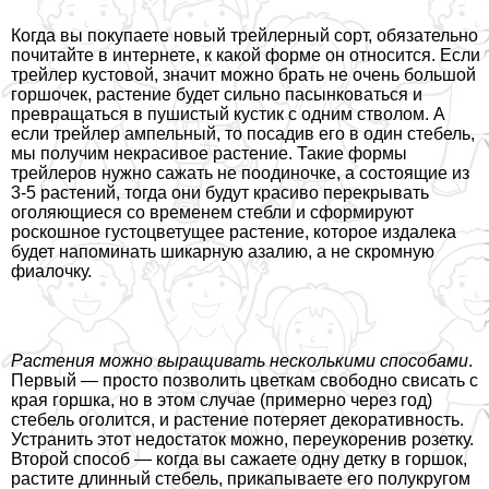
Когда вы покупаете новый трейлерный сорт, обязательно
почитайте в интернете, к какой форме он относится. Если
трейлер кустовой, значит можно брать не очень большой
горшочек, растение будет сильно пасынковаться и
превращаться в пушистый кустик с одним стволом. А
если трейлер ампельный, то посадив его в один стебель,
мы получим некрасивое растение. Такие формы
трейлеров нужно сажать не поодиночке, а состоящие из
3-5 растений, тогда они будут красиво перекрывать
оголяющиеся со временем стeбли и сформируют
роскошное густоцветущее растение, которое издалека
будет напоминать шикарную азалию, а не скромную
фиалочку.
Растения можно выращивать несколькими способами
.
Первый — просто позволить цветкам свободно свисать с
края горшка, но в этом случае (примерно через год)
стебель оголится, и растение потеряет декоративность.
Устранить этот недостаток можно, переукоренив розетку.
Второй способ — когда вы сажаете одну детку в горшок,
растите длинный стебель, прикапываете его полукругом