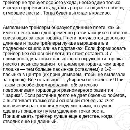
трейлер не требует особого ухода, необходимо только
изредка прореживать, удалять разрастающиеся побеги,
отмершие листья. Тогда будет выглядеть красиво.
Ампельные трейлеры образуют длинные плети, как бы
имеют несколько одновременно развивающихся побегов,
свисающих за края горшка. Плети получаются довольно
длинные и такие трейлеры лучше выращивать в
подвесных кашпо или на подставках. Если формировать
трейлер без основной плети, то стоит оставить 3-7
примерно одинаковых пасынков по окружности горшка
(число пасынков зависит от диаметра горшка, чем шире
плошка — тем больше пасынков оставляем) и 1-2
пасынка в центре (их прищипываем, чтобы не вылезали
за горшок). Все остальное — убираем без жалости! При
таком способе формирования, обязательно
поворачиваем горшок для равномерного развития
“шарика”. Если растение долго не дает боковых побегов,
а вытягивает только свой основной стебель за счет
увеличения расстояния между листьями, то лучше
сделать прищипку путем удаления точки роста.
Прищипывать трейлер лучше еще в детстве, когда
стволик еще не длинный.