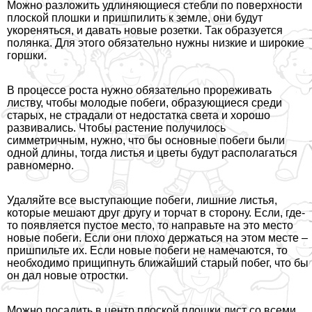
Можно разложить удлиняющиеся стeбли по поверхности
плоской плошки и пришпилить к земле, они будут
укореняться, и давать новые розетки. Так образуется
полянка. Для этого обязательно нужны низкие и широкие
горшки.
В процессе роста нужно обязательно прореживать
листву, чтобы молодые побеги, образующиеся среди
старых, не страдали от недостатка света и хорошо
развивались. Чтобы растение получилось
симметричным, нужно, что бы основные побеги были
одной длины, тогда листья и цветы будут располагаться
равномерно.
Удаляйте все выступающие побеги, лишние листья,
которые мешают друг другу и торчат в сторону. Если, где-
то появляется пустое место, то направьте на это место
новые побеги. Если они плохо держаться на этом месте –
пришпильте их. Если новые побеги не намечаются, то
необходимо прищипнуть ближайший старый побег, что бы
он дал новые отростки.
Можно посадить в центр плоской плошки лист со всеми