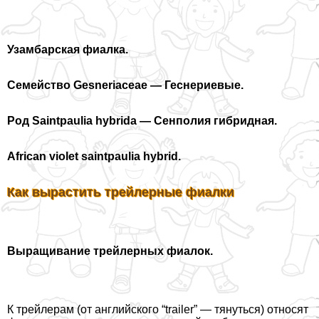
Узамбарская фиалка.
Семейство Gesneriaceae — Геснериевые.
Род Saintpaulia hybrida — Сенполия гибридная.
African violet saintpaulia hybrid.
Как вырастить трейлерные фиалки
Выращивание трейлерных фиалок.
К трейлерам (от английского “trailer” — тянуться) относят