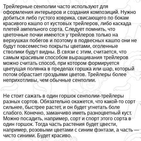
Трейлерные сенполии часто используют для
оформления интерьеров и создания композиций. Нужно
добиться либо густого коврика, свисающего по бокам
красивого кашпо от кустовых трейлеров, либо каскада
плетей ампельного сорта. Следует помнить, что
цветочные почки имеются у трейлеров только на
верхушках побегов и поэтому в подвесных кашпо они не
будут повсеместно покрыты цветами, оголенные
стволики будут видны. В связи с этим, считается, что
самым красивым способом выращивания трейлеров
можно считать способ, при котором формируется
цветущая полянка в пределах горшка или шар, который
потом обрастает гроздьями цветов. Трейлеры более
неприхотливы, чем обычные сенполии.
Не стоит сажать в один горшок сенполии-трейлеры
разных сортов. Обязательно окажется, что какой-то сорт
сильнее, быстрее растет, и он будет угнетать боле
слабого. Конечно, заманчиво иметь разноцветный куст.
Можно посадить, например, сорт и спорт этого сорта в
один горшок. Тогда часть растения будет цвести,
например, розовыми цветами с синим фэнтази, а часть —
чисто синими. Будет красиво.