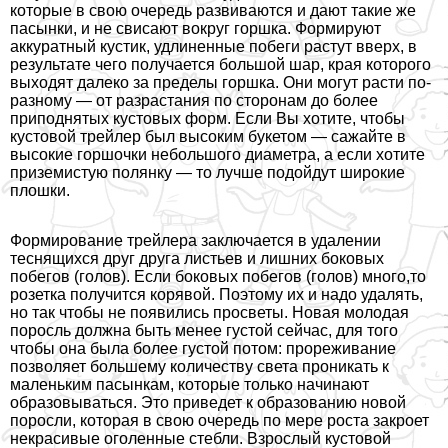
которые в свою очередь развиваются и дают такие же
пасынки, и не свисают вокруг горшка. Формируют
аккуратный кустик, удлиненные побеги растут вверх, в
результате чего получается большой шар, края которого
выходят далеко за пределы горшка. Они могут расти по-
разному — от разрастания по сторонам до более
приподнятых кустовых форм. Если Вы хотите, чтобы
кустовой трейлер был высоким букетом — сажайте в
высокие горшочки небольшого диаметра, а если хотите
приземистую полянку — то лучше подойдут широкие
плошки.
Формирование трейлера заключается в удалении
теснящихся друг друга листьев и лишних боковых
побегов (голов). Если боковых побегов (голов) много,то
розетка получится корявой. Поэтому их и надо удалять,
но так чтобы не появились просветы. Новая молодая
поросль должна быть менее густой сейчас, для того
чтобы она была более густой потом: прореживание
позволяет большему количеству света проникать к
маленьким пасынкам, которые только начинают
образовываться. Это приведет к образованию новой
поросли, которая в свою очередь по мере роста закроет
некрасивые оголенные стeбли. Взрослый кустовой