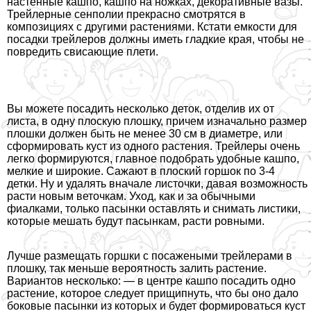
настенные кашпо, кашпо на ножках, декоративные вазы.
Трейлерные сенполии прекрасно смотрятся в
композициях с другими растениями. Кстати емкости для
посадки трейлеров должны иметь гладкие края, чтобы не
повредить свисающие плети.
Вы можете посадить несколько деток, отделив их от
листа, в одну плоскую плошку, причем изначально размер
плошки должен быть не менее 30 см в диаметре, или
сформировать куст из одного растения. Трейлеры очень
легко формируются, главное подобрать удобные кашпо,
мелкие и широкие. Сажают в плоский горшок по 3-4
детки. Ну и удалять вначале листочки, давая возможность
расти новым веточкам. Уход, как и за обычными
фиалками, только пасынки оставлять и снимать листики,
которые мешать будут пасынкам, расти ровными.
Лучше размещать горшки с посажеными трейлерами в
плошку, так меньше вероятность залить растение.
Вариантов несколько: — в центре кашпо посадить одно
растение, которое следует прищипнуть, что бы оно дало
боковые пасынки из которых и будет формироваться куст