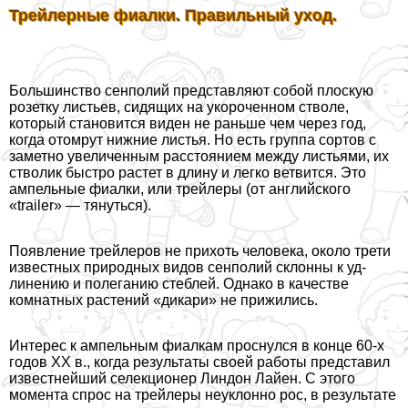
Трейлерные фиалки. Правильный уход.
Большинство сенполий представляют собой плоскую
розетку ли­стьев, сидящих на укороченном стволе,
который становится виден не раньше чем через год,
когда отомрут нижние листья. Но есть груп­па сортов с
заметно увеличенным расстоянием между листьями, их
стволик быстро растет в длину и легко ветвится. Это
ампельные фи­алки, или трейлеры (от английского
«trailer» — тянуться).
Появление трейлеров не прихоть че­ловека, около трети
известных при­родных видов сенполий склонны к уд­
линению и полеганию стeблей. Однако в качестве
комнатных растений «дика­ри» не прижились.
Интерес к ампельным фиалкам про­снулся в конце 60-х
годов ХХ в., когда ре­зультаты своей работы представил
из­вестнейший селекционер Линдон Лайен. С этого
момента спрос на трейлеры неуклонно рос, в результате