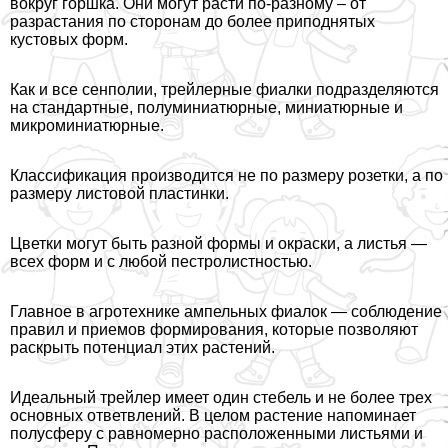
вокруг горшка. Они могут расти по-разному – от
разрастания по сторонам до более приподнятых
кустовых форм.
Как и все сенполии, трейлерные фиалки подразделяются
на стандартные, полуминиатюрные, миниатюрные и
микроминиатюрные.
Классификация производится не по размеру розетки, а по
размеру листовой пластинки.
Цветки могут быть разной формы и окраски, а листья —
всех форм и с лю­бой пестролистностью.
Главное в агротехнике ампельных фиалок — соблюдение
правил и прие­мов формирования, которые позволя­ют
раскрыть потенциал этих растений.
Идеальный трейлер имеет один стебель и не более трех
основных от­ветвлений. В целом растение напоми­нает
полусферу с равномерно распо­ложенными листьями и