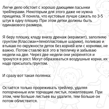
Легче дело обстоит с хорошо дающими пасынки
трейлерами. Некоторым для этого даже не нужна
прищипка. Я поняла, что кустовые лучше сажать по 3-5
штук в одну плошку. При этом детки должны быть
одинакового размера.
Я беру плошку, кладу внизу дренаж (керамзит), заполняю
грунтом (Классман+пенопластовые шарики), поливаю и
втыкаю по окружности деток без корней или с корнями, не
важно. Потом ставлю всё это в тепличку и забываю
недели на две. Через две недели они укоренятся и
тронутся в рост. Могут образоваться воздушные корни, их
надо присыпать грунтом.
И сразу вот такая полянка:
Остаётся только прореживать трейлер, удаляя
попорченные или торчащие листья, пожелтевшие. При
этом, чем больше листьев вы удалите, тем больше он
потом облиствится.