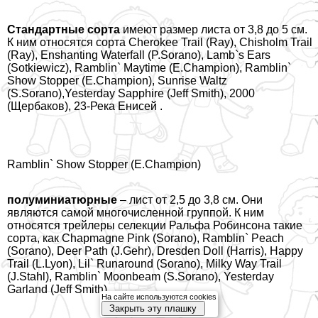
Стандартные сорта
имеют размер листа от 3,8 до 5 см.
К ним относятся сорта Cherokee Trail (Ray), Chisholm Trail
(Ray), Enshanting Waterfall (P.Sorano), Lamb`s Ears
(Sotkiewicz), Ramblin` Maytime (E.Champion), Ramblin`
Show Stopper (E.Champion), Sunrise Waltz
(S.Sorano),Yesterday Sapphire (Jeff Smith), 2000
(Щербаков), 23-Река Енисей .
Ramblin` Show Stopper (E.Champion)
полуминиатюрные
– лист от 2,5 до 3,8 см. Они
являются самой многочисленной группой. К ним
относятся трейлеры селекции Ральфа Робинсона такие
сорта, как Chapmagne Pink (Sorano), Ramblin` Peach
(Sorano), Deer Path (J.Gehr), Dresden Doll (Harris), Happy
Trail (L.Lyon), Lil` Runaround (Sorano), Milky Way Trail
(J.Stahl), Ramblin` Moonbeam (S.Sorano), Yesterday
Garland (Jeff Smith).
На сайте используются cookies
Закрыть эту плашку