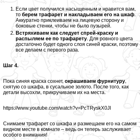
Если цвет получился насыщенным и нравится вам,
то
берем трафарет и накладываем его на шкаф
.
Аккуратно приклеиваем на лицевую сторону и
боковые стенки, чтобы не было пузырей.
Встряхиваем как следует спрей-краску и
распыляем ее по трафарету
. Для ровного цвета
достаточно будет одного слоя синей краски, поэтому
все делаем с первого раза.
Шаг 4.
Пока синяя краска сохнет,
окрашиваем фурнитуру
,
снятую со шкафа, в сусальное золото. После того, как
детали высохли, прикручиваем их на места.
https://www.youtube.com/watch?v=PcTRyskX0JI
Снимаем трафарет со шкафа и размещаем его на самом
видном месте в комнате – ведь он теперь заслуживает
особого внимания!