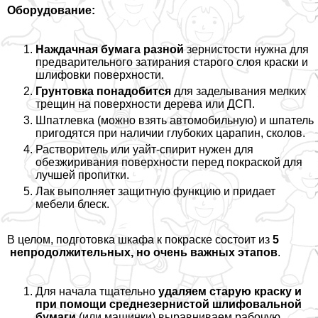
Оборудование:
Наждачная бумага разной
зернистости нужна для
предварительного затирания старого слоя краски и
шлифовки поверхности.
Грунтовка понадобится
для заделывания мелких
трещин на поверхности дерева или ДСП.
Шпатлевка (можно взять автомобильную) и шпатель
пригодятся при наличии глубоких царапин, сколов.
Растворитель или уайт-спирит нужен для
обезжиривания поверхности перед покраской для
лучшей пропитки.
Лак выполняет защитную функцию и придает
мебели блеск.
В целом, подготовка шкафа к покраске состоит из
5
непродолжительных, но очень важных этапов
.
Для начала тщательно
удаляем старую краску и
при помощи среднезернистой шлифовальной
бумаги
(или машинки) выравниваем рабочую