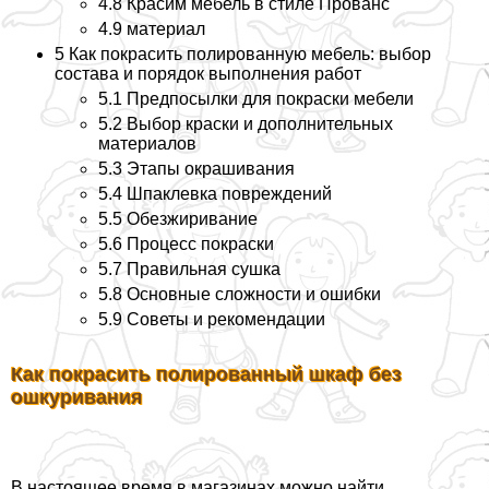
4.8
Красим мебель в стиле Прованс
4.9
материал
5
Как покрасить полированную мебель: выбор
состава и порядок выполнения работ
5.1
Предпосылки для покраски мебели
5.2
Выбор краски и дополнительных
материалов
5.3
Этапы окрашивания
5.4
Шпаклевка повреждений
5.5
Обезжиривание
5.6
Процесс покраски
5.7
Правильная сушка
5.8
Основные сложности и ошибки
5.9
Советы и рекомендации
Как покрасить полированный шкаф без
ошкуривания
В настоящее время в магазинах можно найти