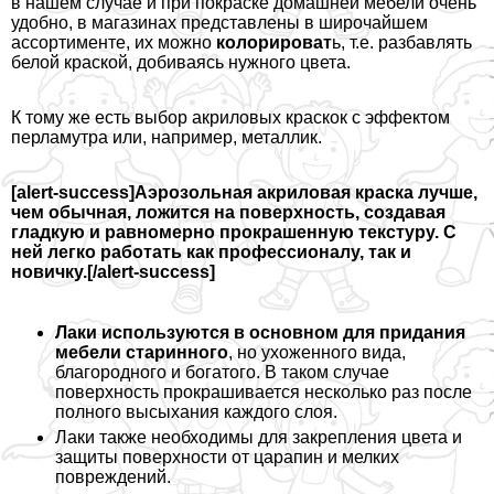
в нашем случае и при покраске домашней мебели очень
удобно, в магазинах представлены в широчайшем
ассортименте, их можно
колорироват
ь, т.е. разбавлять
белой краской, добиваясь нужного цвета.
К тому же есть выбор акриловых краскок с эффектом
перламутра или, например, металлик.
[alert-success]Аэрозольная акриловая краска лучше,
чем обычная, ложится на поверхность, создавая
гладкую и равномерно прокрашенную текстуру. С
ней легко работать как профессионалу, так и
новичку.[/alert-success]
Лаки используются в основном для придания
мебели старинного
, но ухоженного вида,
благородного и богатого. В таком случае
поверхность прокрашивается несколько раз после
полного высыхания каждого слоя.
Лаки также необходимы для закрепления цвета и
защиты поверхности от царапин и мелких
повреждений.