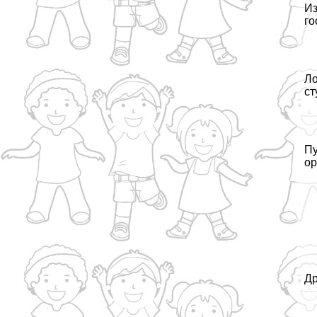
Из
го
Ло
ст
Пу
ор
Др