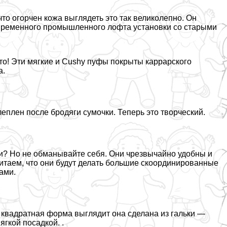
что огорчен кожа выглядеть это так великолепно. Он
современного промышленного лофта установки со старыми
то! Эти мягкие и Cushy пуфы покрыты каррарского
a.
леплен после бродяги сумочки. Теперь это творческий.
ли? Но не обманывайте себя. Они чрезвычайно удобны и
итаем, что они будут делать большие скоординированные
ами.
 квадратная форма выглядит она сделана из гальки —
гкой посадкой. .