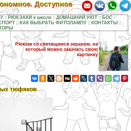
кономное. Доступное
У
::
РЮКЗАКИ к школе
::
ДОМАШНИЙ УЮТ
::
БОС -
СПОРТ
::
КАК ВЫБРАТЬ ФИТОЛАМПУ
::
КОНТАКТЫ
::
ТОРЫ
Рюкзак со светящимся экраном, на
который можно закачать свою
картинку
ных тюфяков