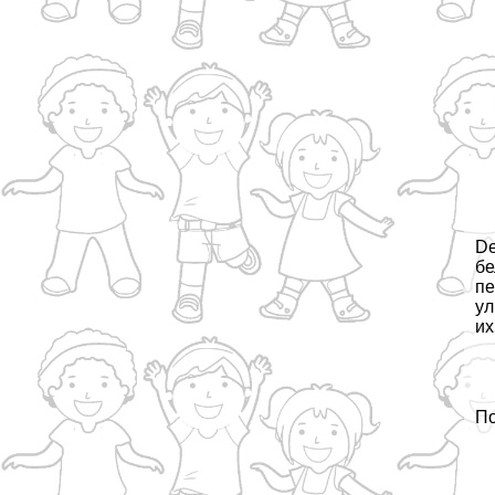
De
бе
пе
ул
их
По