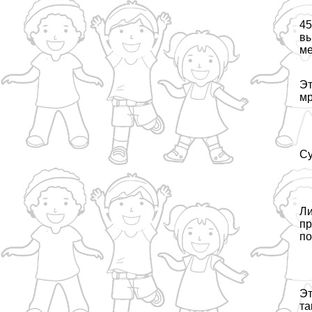
45
вы
ме
Эт
мр
Су
Ли
пр
по
Эт
та