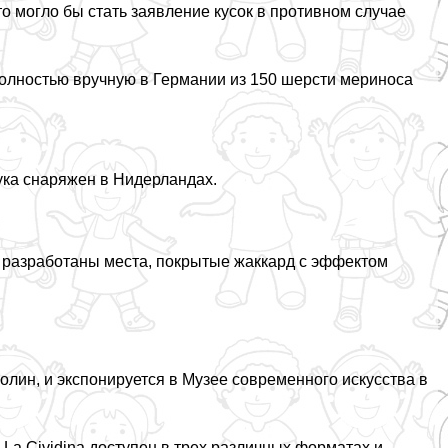
о могло бы стать заявление кусок в противном случае
олностью вручную в Германии из 150 шерсти мериноса
ука снаряжен в Нидерландах.
но разработаны места, покрытые жаккард с эффектом
олин, и экспонируется в Музее современного искусства в
La Cividina доступен в трех различных форматах и