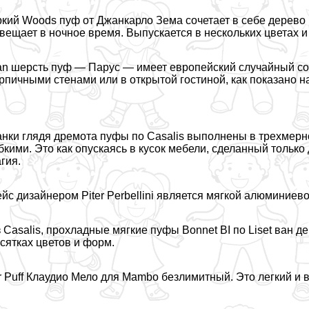
кий Woods пуф от Джанкарло Зема сочетает в себе дерево 
вещает в ночное время. Выпускается в нескольких цветах и
n шерсть пуф — Парус — имеет европейский случайный со
рпичными стенами или в открытой гостиной, как показано н
нки глядя дремота пуфы по Casalis выполнены в трехмерн
бкими. Это как опускаясь в кусок мебели, сделанный только д
гия.
йс дизайнером Piter Perbellini является мягкой алюминиев
 Casalis, прохладные мягкие пуфы Bonnet BI по Liset ван д
сятках цветов и форм.
r Puff Клаудио Мело для Mambo безлимитный. Это легкий и