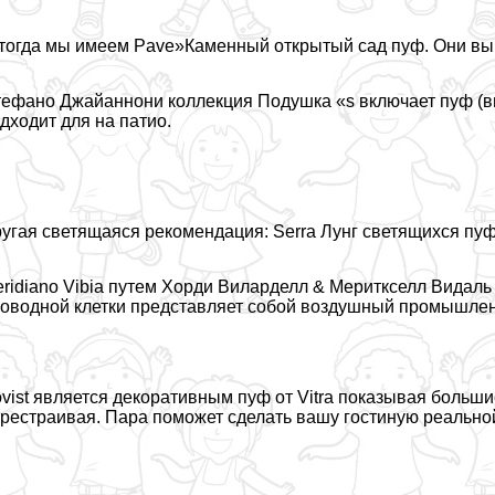
тогда мы имеем Pave»Каменный открытый сад пуф. Они выгл
ефано Джайаннони коллекция Подушка «s включает пуф (вы
дходит для на патио.
угая светящаяся рекомендация: Serra Лунг светящихся пуф
ridiano Vibia путем Хорди Виларделл & Мериткселл Видаль 
оводной клетки представляет собой воздушный промышлен
vist является декоративным пуф от Vitra показывая больш
рестраивая. Пара поможет сделать вашу гостиную реально