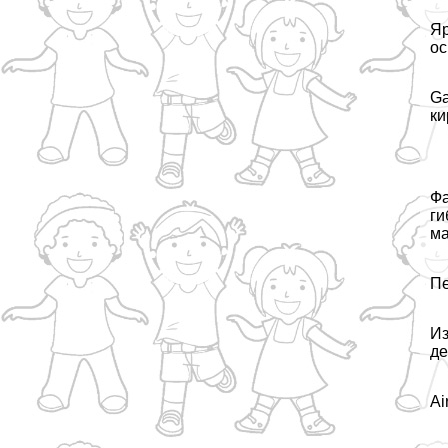
Яр
ос
Ga
ки
Фа
ги
ма
Пе
Из
де
Ai