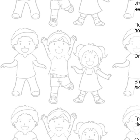
Из
не
По
по
Dr
В 
лю
Гр
Нь
Со