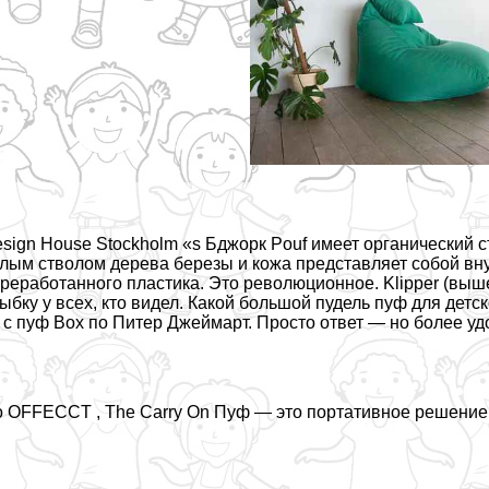
sign House Stockholm «s Бджорк Pouf имеет органический с
лым стволом дерева березы и кожа представляет собой вн
реработанного пластика. Это революционное. Klipper (выш
ыбку у всех, кто видел. Какой большой пудель пуф для дет
 с пуф Box по Питер Джеймарт. Просто ответ — но более у
 OFFECCT , The Carry On Пуф — это портативное решение