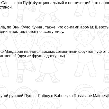
 Gan — ерш Пуф. Функциональный и поэтический, это напом
стиной.
ла, по Энн Kyyro Куинн , также, что оригами аромат. Шерс
удии и поставляется по всему миру.
ф Maндарин является восемь сегментный фруктов пуф от р
анжевый (другие фрукты доступны).
угой русский Пуф — Fatboy в Baboesjka Russische Matroesj