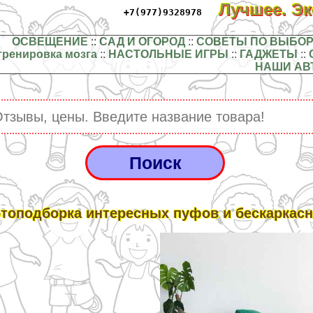
Лучшее. Э
+7(977)9328978
ОСВЕЩЕНИЕ
::
САД И ОГОРОД
::
СОВЕТЫ ПО ВЫБОР
тренировка мозга
::
НАСТОЛЬНЫЕ ИГРЫ
::
ГАДЖЕТЫ
::
НАШИ АВ
топодборка интересных пуфов и бескаркас