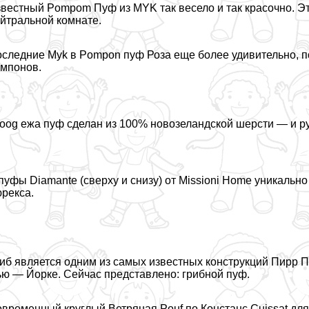
вестный Pompom Пуф из MYK так весело и так красочно. Эт
йтральной комнате.
следние Myk в Pompon пуф Роза еще более удивительно, п
мпонов.
oog ежа пуф сделан из 100% новозеландской шерсти — и р
пуфы Diamante (сверху и снизу) от Missioni Home уникаль
рекса.
иб является одним из самых известных конструкций Пирр П
ю — Йорке. Сейчас представлено: грибной пуф.
временный круглый Ветряная Pouf по Констанс Cuissat для 