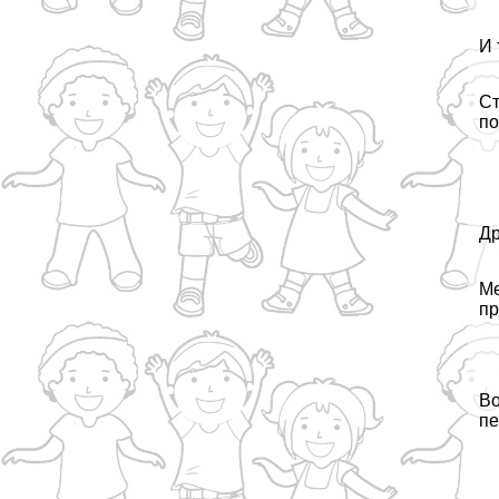
И 
Ст
по
Др
Me
пр
Bo
пе