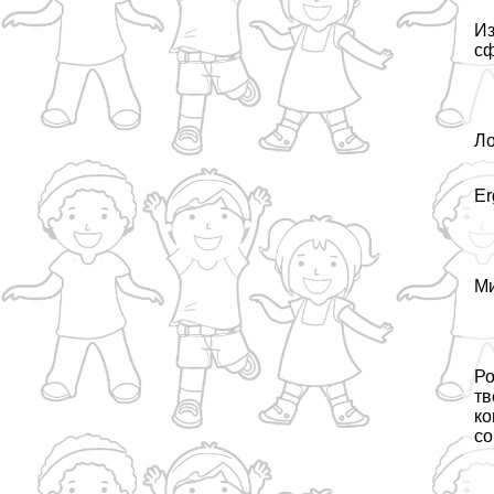
Из
сф
Ло
Er
Ми
Ро
тв
ко
со