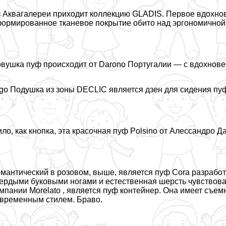
 Аквагалереи приходит коллекцию GLADIS. Первое вдохно
ормированное тканевое покрытие обито над эргономичной
вушка пуф происходит от Darono Португалии — с вдохнов
go Подушка из зоны DECLIC является дзен для сидения пуф
ло, как кнопка, эта красочная пуф Polsino от Алессандро Д
мантический в розовом, выше, является пуф Cora разработ
ердыми буковыми ногами и естественная шерсть чувствовал
мпании Morelato , является пуф контейнер. Она имеет съем
временным стилем. Браво.