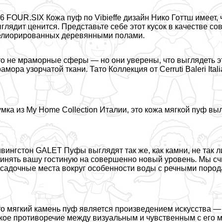
6 FOUR.SIX Кожа пуф по Vibieffe дизайн Нико Готтш имеет, 
глядит ценится. Представьте себе этот кусок в качестве 
лиорированных деревянными полами.
о не мраморные сферы — но они уверены, что выглядеть э
амора узорчатой ткани. Тато Коллекция от Cerruti Baleri Itali
мка из My Home Collection Италии, это кожа мягкой пуф вы
вингстон GALET Пуфы выглядят так же, как камни, не так 
инять вашу гостиную на совершенно новый уровень. Мы сч
садочные места вокруг особенности воды с речными пород
о мягкий камень пуф является произведением искусства —
кое противоречие между визуальным и чувственным с его мя