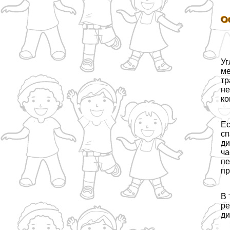
О
Уг
ме
тр
не
ко
Ес
сп
ди
ча
пе
пр
В 
ре
ди