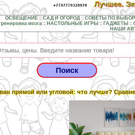
Лучшее. Э
+7(977)9328978
ОСВЕЩЕНИЕ
::
САД И ОГОРОД
::
СОВЕТЫ ПО ВЫБОР
тренировка мозга
::
НАСТОЛЬНЫЕ ИГРЫ
::
ГАДЖЕТЫ
::
НАШИ АВ
ван прямой или угловой: что лучше? Сравн