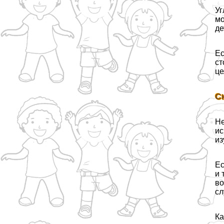
Уг
мо
де
Ес
ст
це
С
Не
ис
из
Ес
и 
во
сл
Ка