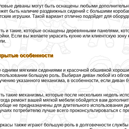
ловые диваны могут быть оснащены любыми дополнительны
жет быть наличие раздвижных сидений с большими коробам
тские игрушки. Такой вариант отлично подойдет для оборуд
ть и такие, которые оснащены деревянными панелями, кот
ойки. Если вы желаете украсить кухню или клиентскую зону 
ли.
крытые особенности
 одними мягкими сидениями и красочной обшивкой хороши 
пользовании большую роль. Выбирая диван любой из обгов
учению указанного механизма, в особенности, если диван б
ть такие механизмы, которые после нескольких недель ис
тогда ремонт вашей мягкой мебели обойдется вам дополнит
обще не предназначены для длительного использования див
учаях потребителю лучше всего проконсультироваться с п
ркасы также играют большую роль в долговечности службы