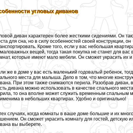
собенности угловых диванов
ловой диван хаpaктерен более жесткими сидениями. Он та
ста для сна, но в силу особенностей своей конструкции, он
aнcпортировать. Кроме того, если у вас небольшая квартир
маловажных вещей, тогда такая покупка не станет для вас
мнат, которые имеют мало мебели. Он сможет украсить их и
ли же в доме у вас есть маленький годовалый ребенок, тог
ального места для малыша. Дело в том, что многие конструк
вана. При этом также снимаются перила. Разобрав диван, 
сть дивана можно использовать в качестве спального места
рила, то она вполне может служить временным спальным м
именима в небольших квартирах. Удобно и оригинально!
тех случаях, когда комнаты в ваше доме большие и их мног
шением. Он сможет украсить комнату для гостей, детскую ил
вана вы выберете.