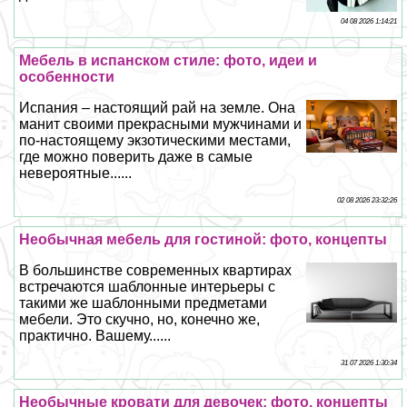
04 08 2026 1:14:21
Мебель в испанском стиле: фото, идеи и
особенности
Испания – настоящий рай на земле. Она
манит своими прекрасными мужчинами и
по-настоящему экзотическими местами,
где можно поверить даже в самые
невероятные......
02 08 2026 23:32:26
Необычная мебель для гостиной: фото, концепты
В большинстве современных квартирах
встречаются шаблонные интерьеры с
такими же шаблонными предметами
мебели. Это скучно, но, конечно же,
пpaктично. Вашему......
31 07 2026 1:30:34
Необычные кровати для девочек: фото, концепты