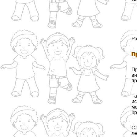
Ра
П
Пр
вн
пр
Та
ис
ме
Кр
Сл
ле