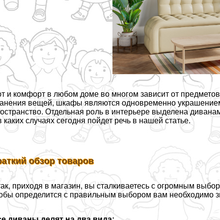
т и комфорт в любом доме во многом зависит от предметов
анения вещей, шкафы являются одновременно украшением
острaнcтво. Отдельная роль в интерьере выделена диванам
в каких случаях сегодня пойдет речь в нашей статье.
раткий обзор товаров
ак, приходя в магазин, вы сталкиваетесь с огромным выбор
обы определится с правильным выбором вам необходимо зн
е диваны делят на два вида: