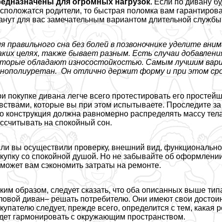
редназначены для огромных нагрузок.
Если по дивану бу
сположатся родители, то быстрая поломка вам гарантирован
анут для вас замечательным вариантом длительной службы
я правильного сна без болей в позвоночнике уделите вни
ких целях, также бывает разным. Есть случаи добавления
оторые обладают износостойкостью. Самым лучшим вар
нополиуретан. Он отлично держит форму и при этом сро
и покупке дивана легче всего протестировать его простейш
вствами, которые вы при этом испытываете. Проследите за
о конструкция должна равномерно распределять массу тела
ссчитывать на спокойный сон.
ли вы осуществили проверку, внешний вид, функциональнос
купку со спокойной душой. Но не забывайте об оформлении
может вам сэкономить затраты на ремонте.
ким образом, следует сказать, что оба описанных выше ти
ловой диван– решать потребителю. Они имеют свои достоин
купателю следует, прежде всего, определится с тем, какая р
дет гармонировать с окружающим прострaнcтвом.