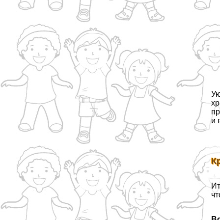
Ую
хр
пр
и 
К
Ит
чт
Вс