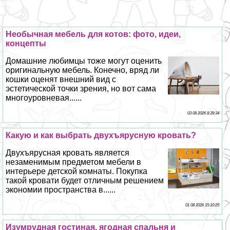
Необычная мебель для котов: фото, идеи,
концепты
Домашние любимцы тоже могут оценить
оригинальную мебель. Конечно, вряд ли
кошки оценят внешний вид с
эстетической точки зрения, но вот сама
многоуровневая......
03 08 2026 8:39:34
Какую и как выбрать двухъярусную кровать?
Двухъярусная кровать является
незаменимым предметом мебели в
интерьере детской комнаты. Покупка
такой кровати будет отличным решением
экономии прострaнcтва в......
01 08 2026 15:10:25
Изумрудная гостиная, ягодная спальня и