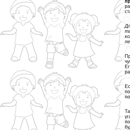
п
ра
ст
Дл
та
к
пе
Пр
чу
Ег
ра
Ес
по
по
Та
уг
по
бу