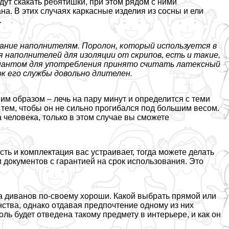
дут скакать ребятишки, при этом рядом с ними
а. В этих случаях каркасные изделия из сосны и ели
.
мание наполнителям. Поролон, который используется в
 наполнителей для изоляции от скрипов, есть и такие,
иантом для употрeбления принято считать латексный
к его службы довольно длителен.
им образом – лечь на пару минут и определится с теми
 тем, чтобы он не сильно прогибался под большим весом.
 человека, только в этом случае вы сможете
ть и комплектация вас устраивает, тогда можете делать
 документов с гарантией на срок использования. Это
па диванов по-своему хороши. Какой выбрать прямой или
ства, однако отдавая предпочтение одному из них
оль будет отведена такому предмету в интерьере, и как он