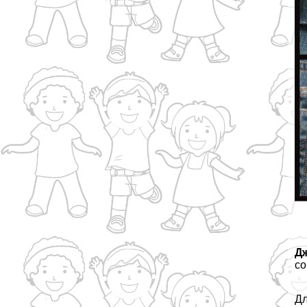
Д
со
Дл