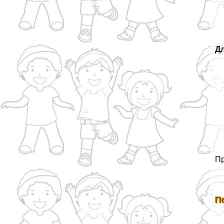
Д
Пр
П