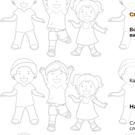
С
Вс
ви
Ка
Н
Сл
сл