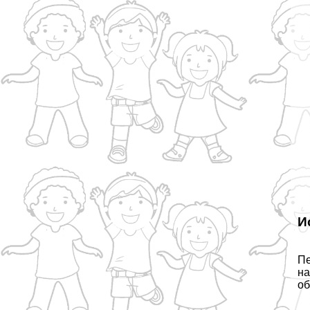
И
Пе
на
об