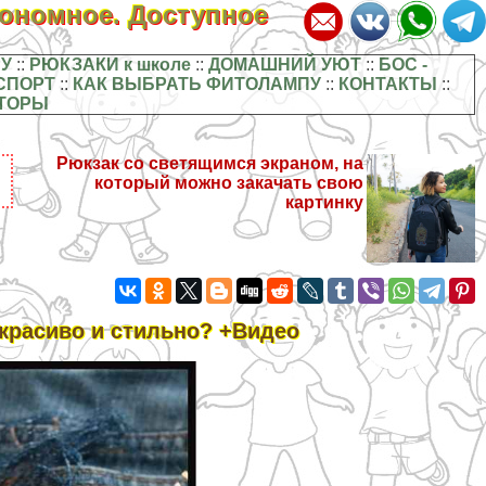
кономное. Доступное
У
::
РЮКЗАКИ к школе
::
ДОМАШНИЙ УЮТ
::
БОС -
СПОРТ
::
КАК ВЫБРАТЬ ФИТОЛАМПУ
::
КОНТАКТЫ
::
ТОРЫ
Рюкзак со светящимся экраном, на
который можно закачать свою
картинку
красиво и стильно? +Видео