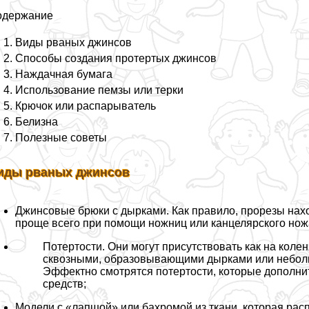
одержание
Виды рваных джинсов
Способы создания протертых джинсов
Наждачная бумага
Использование пемзы или терки
Крючок или распарыватель
Белизна
Полезные советы
иды рваных джинсов
Джинсовые брюки с дырками. Как правило, прорезы нахо
проще всего при помощи ножниц или канцелярского нож
Потертости. Они могут присутствовать как на коленя
сквозными, образовывающими дырками или неболь
Эффектно смотрятся потертости, которые дополни
средств;
Модели с «лапшой» или бахромой из ткани, которая рас