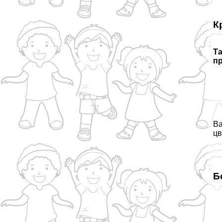
К
Та
п
Ва
цв
Б