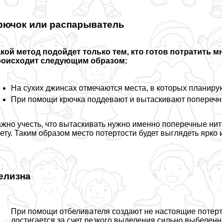
рючок или распарыватель
кой метод подойдет только тем, кто готов потратить 
роисходит следующим образом:
На сухих джинсах отмечаются места, в которых планирую
При помощи крючка поддевают и вытаскивают поперечн
жно учесть, что вытаскивать нужно именно поперечные нити.
ету. Таким образом место потертости будет выглядеть ярко 
елизна
При помощи отбеливателя создают не настоящие потерто
достигается за счет резкого выделения сильно выбелен