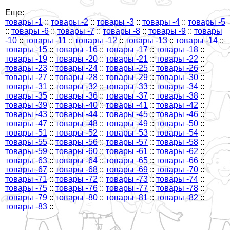
Еще:
товары -1
::
товары -2
::
товары -3
::
товары -4
::
товары -5
::
товары -6
::
товары -7
::
товары -8
::
товары -9
::
товары
-10
::
товары -11
::
товары -12
::
товары -13
::
товары -14
::
товары -15
::
товары -16
::
товары -17
::
товары -18
::
товары -19
::
товары -20
::
товары -21
::
товары -22
::
товары -23
::
товары -24
::
товары -25
::
товары -26
::
товары -27
::
товары -28
::
товары -29
::
товары -30
::
товары -31
::
товары -32
::
товары -33
::
товары -34
::
товары -35
::
товары -36
::
товары -37
::
товары -38
::
товары -39
::
товары -40
::
товары -41
::
товары -42
::
товары -43
::
товары -44
::
товары -45
::
товары -46
::
товары -47
::
товары -48
::
товары -49
::
товары -50
::
товары -51
::
товары -52
::
товары -53
::
товары -54
::
товары -55
::
товары -56
::
товары -57
::
товары -58
::
товары -59
::
товары -60
::
товары -61
::
товары -62
::
товары -63
::
товары -64
::
товары -65
::
товары -66
::
товары -67
::
товары -68
::
товары -69
::
товары -70
::
товары -71
::
товары -72
::
товары -73
::
товары -74
::
товары -75
::
товары -76
::
товары -77
::
товары -78
::
товары -79
::
товары -80
::
товары -81
::
товары -82
::
товары -83
::