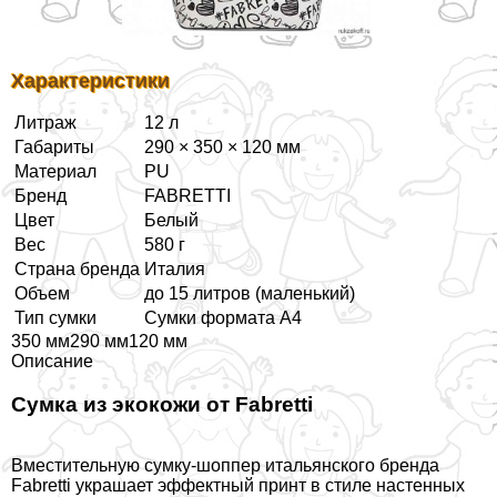
Хаpaктеристики
Литраж
12 л
Габариты
290 × 350 × 120 мм
Материал
PU
Бренд
FABRETTI
Цвет
Белый
Вес
580 г
Страна бренда
Италия
Объем
до 15 литров (маленький)
Тип сумки
Сумки формата А4
350 мм290 мм120 мм
Описание
Сумка из экокожи от Fabretti
Вместительную сумку-шоппер итальянского бренда
Fabretti украшает эффектный принт в стиле настенных