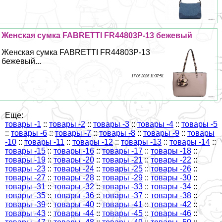
Женская сумка FABRETTI FR44803P-13 бежевый
Женская сумка FABRETTI FR44803P-13
бежевый...
17 06 2026 11:37:51
Еще:
товары -1
::
товары -2
::
товары -3
::
товары -4
::
товары -5
::
товары -6
::
товары -7
::
товары -8
::
товары -9
::
товары
-10
::
товары -11
::
товары -12
::
товары -13
::
товары -14
::
товары -15
::
товары -16
::
товары -17
::
товары -18
::
товары -19
::
товары -20
::
товары -21
::
товары -22
::
товары -23
::
товары -24
::
товары -25
::
товары -26
::
товары -27
::
товары -28
::
товары -29
::
товары -30
::
товары -31
::
товары -32
::
товары -33
::
товары -34
::
товары -35
::
товары -36
::
товары -37
::
товары -38
::
товары -39
::
товары -40
::
товары -41
::
товары -42
::
товары -43
::
товары -44
::
товары -45
::
товары -46
::