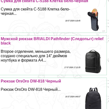
Сумка для скейта С-5188 Клетка бело-черная
Сумка для скейта С-5188 Клетка бело-
черная...
18 07 2026 6:18:45
Мужской рюкзак BRIALDI Pathfinder (Следопыт) relief
black
Второе отделение, меньшего размера,
создано специально для 14” дюймов
ноутбука и формата А4...
17 07 2026 17:12:35
Рюкзак OrsOro DW-818 Черный
Рюкзак OrsOro DW-818 Черный...
16 07 2026 6:46:57