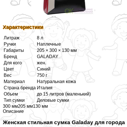
Хаpaктеристики
Литраж
8 л
Ручки
Наплечные
Габариты
205 × 300 × 130 мм
Бренд
GALADAY
Для кого
жен.
Цвет
Синий
Вес
750 г
Материал
Натуральная кожа
Страна бренда
Италия
Объем
до 15 литров (маленький)
Тип сумки
Деловые сумки
300 мм205 мм130 мм
Описание
Женская стильная сумка Galaday для города