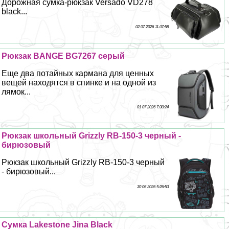
Дорожная сумка-рюкзак Versado VD278
black...
02 07 2026 11:37:58
Рюкзак BANGE BG7267 серый
Еще два потайных кармана для ценных
вещей находятся в спинке и на одной из
лямок...
01 07 2026 7:30:24
Рюкзак школьный Grizzly RB-150-3 черный -
бирюзовый
Рюкзак школьный Grizzly RB-150-3 черный
- бирюзовый...
30 06 2026 5:26:53
Сумка Lakestone Jina Black