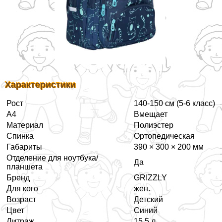
Хаpaктеристики
Рост
140-150 см (5-6 класс)
А4
Вмещает
Материал
Полиэстер
Спинка
Ортопедическая
Габариты
390 × 300 × 200 мм
Отделение для ноутбука/
Да
планшета
Бренд
GRIZZLY
Для кого
жен.
Возраст
Детский
Цвет
Синий
Литраж
15.5 л