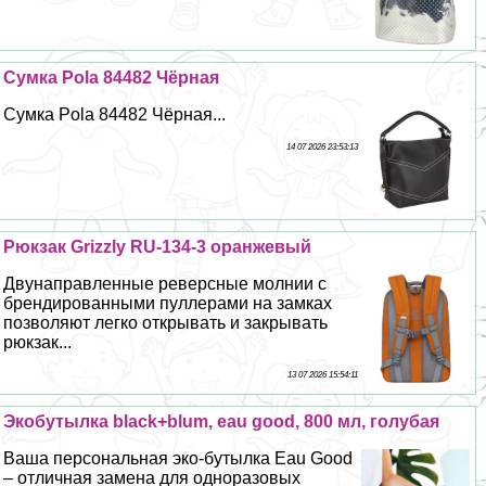
Сумка Pola 84482 Чёрная
Сумка Pola 84482 Чёрная...
14 07 2026 23:53:13
Рюкзак Grizzly RU-134-3 оранжевый
Двунаправленные реверсные молнии с
брендированными пуллерами на замках
позволяют легко открывать и закрывать
рюкзак...
13 07 2026 15:54:11
Экобутылка black+blum, eau good, 800 мл, гoлyбая
Ваша персональная эко-бутылка Eau Good
– отличная замена для одноразовых