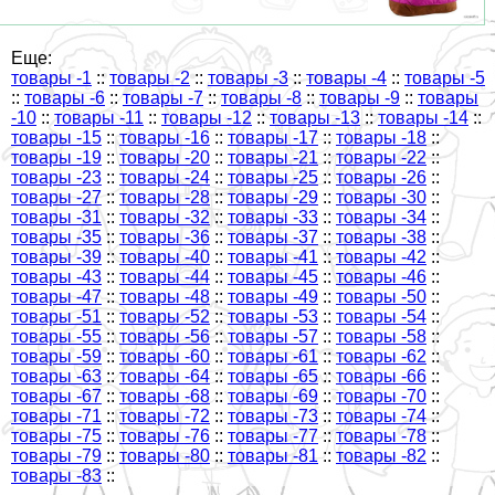
Еще:
товары -1
::
товары -2
::
товары -3
::
товары -4
::
товары -5
::
товары -6
::
товары -7
::
товары -8
::
товары -9
::
товары
-10
::
товары -11
::
товары -12
::
товары -13
::
товары -14
::
товары -15
::
товары -16
::
товары -17
::
товары -18
::
товары -19
::
товары -20
::
товары -21
::
товары -22
::
товары -23
::
товары -24
::
товары -25
::
товары -26
::
товары -27
::
товары -28
::
товары -29
::
товары -30
::
товары -31
::
товары -32
::
товары -33
::
товары -34
::
товары -35
::
товары -36
::
товары -37
::
товары -38
::
товары -39
::
товары -40
::
товары -41
::
товары -42
::
товары -43
::
товары -44
::
товары -45
::
товары -46
::
товары -47
::
товары -48
::
товары -49
::
товары -50
::
товары -51
::
товары -52
::
товары -53
::
товары -54
::
товары -55
::
товары -56
::
товары -57
::
товары -58
::
товары -59
::
товары -60
::
товары -61
::
товары -62
::
товары -63
::
товары -64
::
товары -65
::
товары -66
::
товары -67
::
товары -68
::
товары -69
::
товары -70
::
товары -71
::
товары -72
::
товары -73
::
товары -74
::
товары -75
::
товары -76
::
товары -77
::
товары -78
::
товары -79
::
товары -80
::
товары -81
::
товары -82
::
товары -83
::