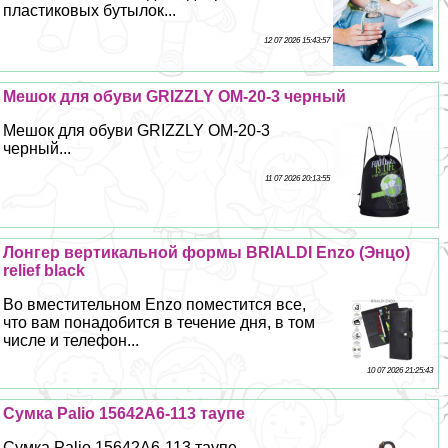
пластиковых бутылок...
12 07 2026 15:43:57
Мешок для обуви GRIZZLY OM-20-3 черный
Мешок для обуви GRIZZLY OM-20-3
черный...
11 07 2026 20:13:55
Лонгер вертикальной формы BRIALDI Enzo (Энцо)
relief black
Во вместительном Enzo поместится все,
что вам понадобится в течение дня, в том
числе и телефон...
10 07 2026 21:25:43
Сумка Palio 15642A6-113 таупе
Сумка Palio 15642A6-113 таупе...