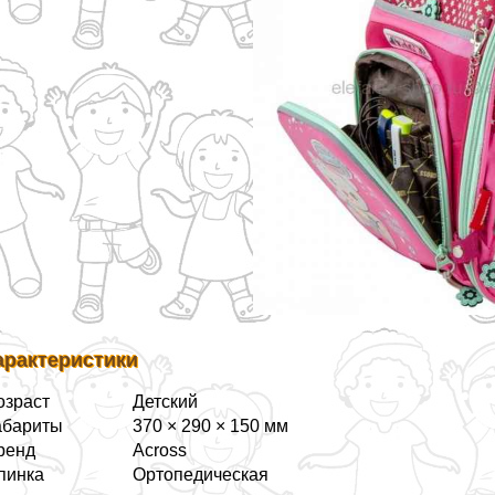
аpaктеристики
озраст
Детский
абариты
370 × 290 × 150 мм
ренд
Across
пинка
Ортопедическая