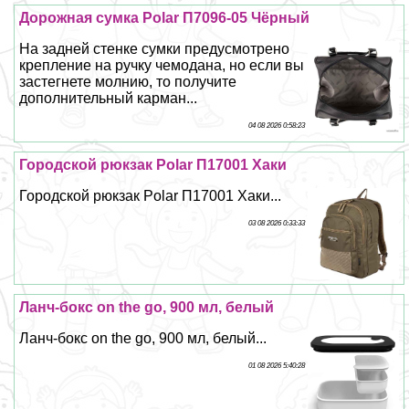
Дорожная сумка Polar П7096-05 Чёрный
На задней стенке сумки предусмотрено
крепление на ручку чемодана, но если вы
застегнете молнию, то получите
дополнительный карман...
04 08 2026 0:58:23
Городской рюкзак Polar П17001 Хаки
Городской рюкзак Polar П17001 Хаки...
03 08 2026 0:33:33
Ланч-бокс on the go, 900 мл, белый
Ланч-бокс on the go, 900 мл, белый...
01 08 2026 5:40:28