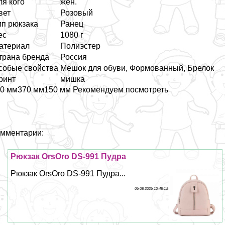
ля кого
жен.
вет
Розовый
ип рюкзака
Ранец
ес
1080 г
атериал
Полиэстер
трана бренда
Россия
собые свойства
Мешок для обуви, Формованный, Брелок
ринт
мишка
0 мм370 мм150 мм Рекомендуем посмотреть
мментарии:
Рюкзак OrsOro DS-991 Пудра
Рюкзак OrsOro DS-991 Пудра...
06 08 2026 10:48:13