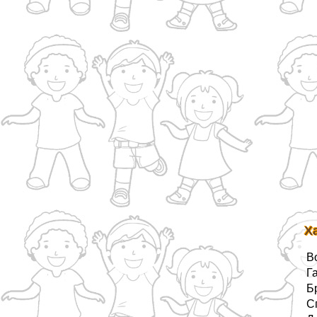
Х
В
Г
Б
С