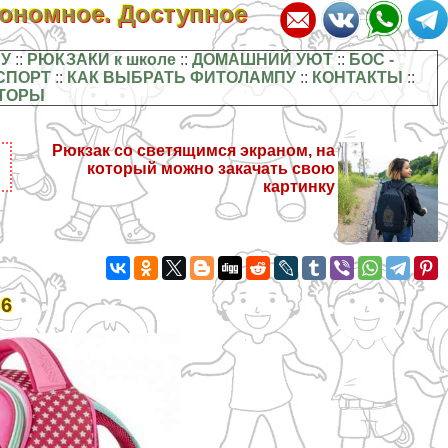
кономное. Доступное
У
::
РЮКЗАКИ к школе
::
ДОМАШНИЙ УЮТ
::
БОС -
СПОРТ
::
КАК ВЫБРАТЬ ФИТОЛАМПУ
::
КОНТАКТЫ
::
ТОРЫ
Рюкзак со светящимся экраном, на
который можно закачать свою
картинку
-6