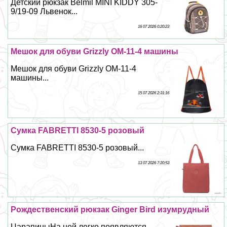
Детский рюкзак Belmil MINI KIDDY 305-
9/19-09 Львенок...
16 07 2026 0:20:23
Мешок для обуви Grizzly OM-11-4 машины
Мешок для обуви Grizzly OM-11-4
машины...
15 07 2026 2:31:16
Сумка FABRETTI 8530-5 розовый
Сумка FABRETTI 8530-5 розовый...
13 07 2026 7:20:53
Рождественский рюкзак Ginger Bird изумрудный
ЦарапиныНа ней легко появляются