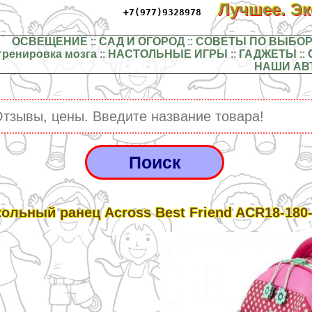
Лучшее. Э
+7(977)9328978
ОСВЕЩЕНИЕ
::
САД И ОГОРОД
::
СОВЕТЫ ПО ВЫБОР
тренировка мозга
::
НАСТОЛЬНЫЕ ИГРЫ
::
ГАДЖЕТЫ
::
НАШИ АВ
ольный ранец Across Best Friend ACR18-180