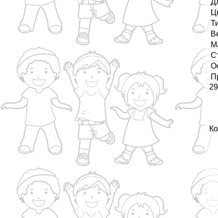
Д
Ц
Т
В
М
С
О
П
29
Ко