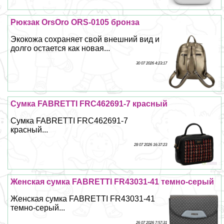
Рюкзак OrsOro ORS-0105 бронза
Экокожа сохраняет свой внешний вид и
долго остается как новая...
30 07 2026 4:23:17
Сумка FABRETTI FRC462691-7 красный
Сумка FABRETTI FRC462691-7
красный...
28 07 2026 16:37:23
Женская сумка FABRETTI FR43031-41 темно-серый
Женская сумка FABRETTI FR43031-41
темно-серый...
26 07 2026 7:57:31