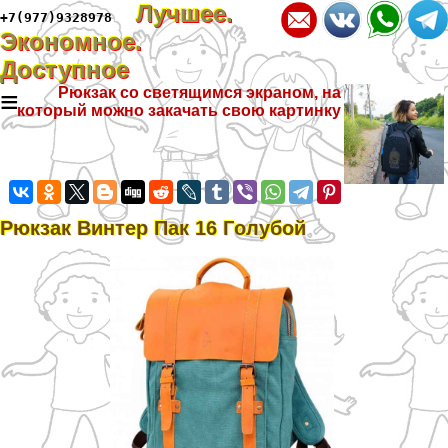
Лучшее.
+7(977)9328978
Экономное.
Доступное
≡
Рюкзак со светящимся экраном, на
который можно закачать свою картинку
Рюкзак Винтер Пак 16 Гoлyбой