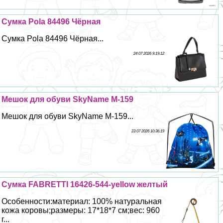
Сумка Pola 84496 Чёрная
Сумка Pola 84496 Чёрная...
24 07 2026 9:19:12
Мешок для обуви SkyName M-159
Мешок для обуви SkyName M-159...
23 07 2026 10:36:19
Сумка FABRETTI 16426-544-yellow желтый
Особенности:материал: 100% натуральная
кожа коровы;размеры: 17*18*7 см;вес: 960
г...