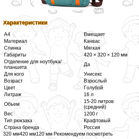
Хаpaктеристики
А4
Вмещает
Материал
Канвас
Спинка
Мягкая
Габариты
420 × 320 × 120 мм
Отделение для ноутбука/
Да
планшета
Для кого
Униceкc
Возраст
Взрослый
Цвет
Гoлyбой
Литраж
16 л
15-20 литров
Объем
(средний)
Вес
1200 г
Тип рюкзака
Крафтовый
Страна бренда
Россия
320 мм420 мм120 мм Рекомендуем посмотреть