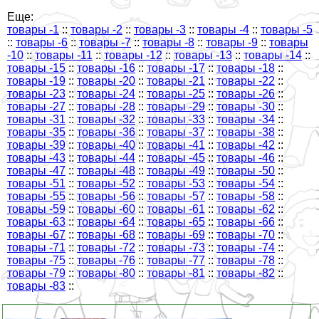
Еще:
товары -1
::
товары -2
::
товары -3
::
товары -4
::
товары -5
::
товары -6
::
товары -7
::
товары -8
::
товары -9
::
товары
-10
::
товары -11
::
товары -12
::
товары -13
::
товары -14
::
товары -15
::
товары -16
::
товары -17
::
товары -18
::
товары -19
::
товары -20
::
товары -21
::
товары -22
::
товары -23
::
товары -24
::
товары -25
::
товары -26
::
товары -27
::
товары -28
::
товары -29
::
товары -30
::
товары -31
::
товары -32
::
товары -33
::
товары -34
::
товары -35
::
товары -36
::
товары -37
::
товары -38
::
товары -39
::
товары -40
::
товары -41
::
товары -42
::
товары -43
::
товары -44
::
товары -45
::
товары -46
::
товары -47
::
товары -48
::
товары -49
::
товары -50
::
товары -51
::
товары -52
::
товары -53
::
товары -54
::
товары -55
::
товары -56
::
товары -57
::
товары -58
::
товары -59
::
товары -60
::
товары -61
::
товары -62
::
товары -63
::
товары -64
::
товары -65
::
товары -66
::
товары -67
::
товары -68
::
товары -69
::
товары -70
::
товары -71
::
товары -72
::
товары -73
::
товары -74
::
товары -75
::
товары -76
::
товары -77
::
товары -78
::
товары -79
::
товары -80
::
товары -81
::
товары -82
::
товары -83
::