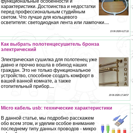
функциональные особенности и
хаpaктеристики. Достоинства и недостатки
перед профессиональным студийным
светом. Что лучше для кольцевого
осветителя: светодиодная лента или лампочки....
23 06 2026 6:27:33
Как выбрать полотенцесушитель бронза
электрический
Электрическая сушилка для полотенец уже
давно и прочно вошла в обиход наших
граждан. Это не только функциональное
устройство, способное создать комфорт в
вашей ванной комнате, а также
отопительный прибор....
20 06 2026 17:34:57
Micro кабель usb: технические хаpaктеристики
В данной статье, мы подробно расскажем
обо всем этом, и уделим особое внимание
последнему типу данных проводов - микро