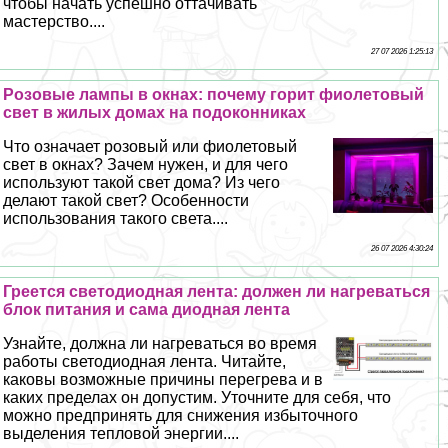
чтобы начать успешно оттачивать
мастерство....
27 07 2026 1:25:13
Розовые лампы в окнах: почему горит фиолетовый
свет в жилых домах на подоконниках
Что означает розовый или фиолетовый
свет в окнах? Зачем нужен, и для чего
используют такой свет дома? Из чего
делают такой свет? Особенности
использования такого света....
26 07 2026 4:30:24
Греется светодиодная лента: должен ли нагреваться
блок питания и сама диодная лента
Узнайте, должна ли нагреваться во время
работы светодиодная лента. Читайте,
каковы возможные причины перегрева и в
каких пределах он допустим. Уточните для себя, что
можно предпринять для снижения избыточного
выделения тепловой энергии....