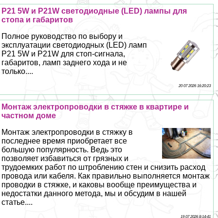
P21 5W и P21W светодиодные (LED) лампы для
стопа и габаритов
Полное руководство по выбору и
эксплуатации светодиодных (LED) ламп
P21 5W и P21W для стоп-сигнала,
габаритов, ламп заднего хода и не
только....
20 07 2026 16:20:23
Монтаж электропроводки в стяжке в квартире и
частном доме
Монтаж электропроводки в стяжку в
последнее время приобретает все
большую популярность. Ведь это
позволяет избавиться от грязных и
трудоемких работ по штроблению стен и снизить расход
провода или кабеля. Как правильно выполняется монтаж
проводки в стяжке, и каковы вообще преимущества и
недостатки данного метода, мы и обсудим в нашей
статье....
19 07 2026 8:14:41