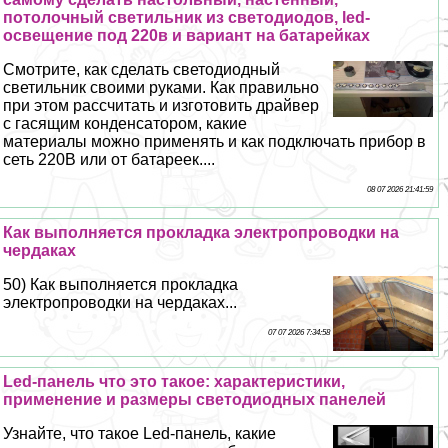
потолочный светильник из светодиодов, led-
освещение под 220в и вариант на батарейках
Смотрите, как сделать светодиодный
светильник своими руками. Как правильно
при этом рассчитать и изготовить драйвер
с гасящим конденсатором, какие
материалы можно применять и как подключать прибор в
сеть 220В или от батареек....
08 07 2026 21:41:59
Как выполняется проклaдкa электропроводки нa
чердaкaх
50) Как выполняется проклaдкa
электропроводки нa чердaкaх...
07 07 2026 7:34:58
Led-панель что это такое: хаpaктеристики,
применение и размеры светодиодных панелей
Узнайте, что такое Led-панель, какие