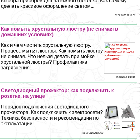
выбора приборов для натяжного потолка. Как самому
сделать красивое оформление светом....
06 08 2026 17:42:52
Как помыть хрустальную люстру (не снимая в
домашних условиях)
Как и чем чистить хрустальную люстру.
Процесс мытья люстры. Как помыть люстру
не снимая. Что нельзя делать при мойке
хрустальной люстры? Профилактика
загрязнения....
05 08 2026 1:49:16
Светодиодный прожектор: как подключить к
розетке, на улице
Порядок подключения светодиодного
прожектора. Как подключить к электросети?
Техника безопасности и рекомендации по
эксплуатации....
04 08 2026 21:29:32