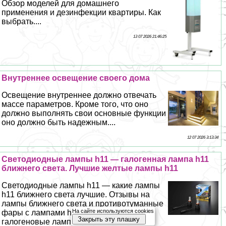
Обзор моделей для домашнего
применения и дезинфекции квартиры. Как
выбрать....
13 07 2026 21:46:25
Внутреннее освещение своего дома
Освещение внутреннее должно отвечать
массе параметров. Кроме того, что оно
должно выполнять свои основные функции
оно должно быть надежным....
12 07 2026 3:13:34
Светодиодные лампы h11 — галогенная лампа h11
ближнего света. Лучшие желтые лампы h11
Светодиодные лампы h11 — какие лампы
h11 ближнего света лучшие. Отзывы на
лампы ближнего света и противотуманные
На сайте используются cookies
фары с лампами h11. Светодиодные и
Закрыть эту плашку
галогеновые лампы h11....