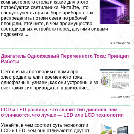
компьютерного стола и какие для этого
потребуются светильники. Читайте, что
следует учесть при выборе приборов, как
распределить потоки света по рабочей
площади. Уточните, в чем преимущества
светодиодных устройств перед другими видами
подсветки....
24 07 2026 18:31:54
Двигатель Однофазный Переменного Тока: Принцип
Работы
Сегодня мы поговорим с вами про
электродвигатели переменного тока
однофазные, узнаем, как они устроены и за
счет каких сил приводятся в движение....
23 07 2026 4:16:58
LCD и LED разница: что значит тип дисплея, чем
отличаются, что лучше — LED или LCD технология
Узнайте, в чем состоит суть технологии
LCD и LED, чем они отличаются друг от