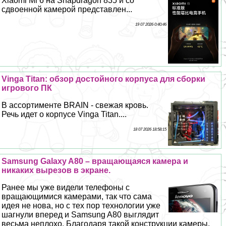
Xiaomi Mi 6 на Snapdragon 835 и со
сдвоенной камерой представлен...
19 07 2026 0:40:46
Vinga Titan: обзор достойного корпуса для сборки
игрового ПК
В ассортименте BRAIN - свежая кровь.
Речь идет о корпусе Vinga Titan....
18 07 2026 18:58:15
Samsung Galaxy A80 – вращающаяся камера и
никаких вырезов в экране.
Ранее мы уже видели телефоны с
вращающимися камерами, так что сама
идея не нова, но с тех пор технологии уже
шагнули вперед и Samsung A80 выглядит
весьма неплохо. Благодаря такой конструкции камеры,