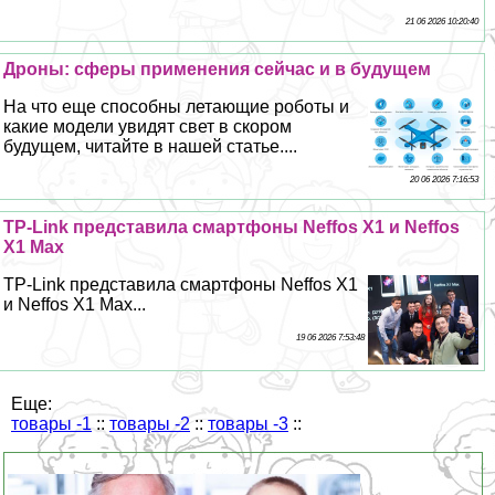
21 06 2026 10:20:40
Дроны: сферы применения сейчас и в будущем
На что еще способны летающие роботы и
какие модели увидят свет в скором
будущем, читайте в нашей статье....
20 06 2026 7:16:53
TP-Link представила смартфоны Neffos Х1 и Neffos
X1 Max
TP-Link представила смартфоны Neffos Х1
и Neffos X1 Max...
19 06 2026 7:53:48
Еще:
товары -1
::
товары -2
::
товары -3
::