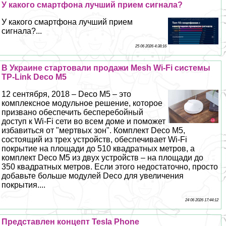
У какого смартфона лучший прием сигнала?
У какого смартфона лучший прием
сигнала?...
25 06 2026 4:38:16
В Украине стартовали продажи Mesh Wi-Fi системы
TP-Link Deco M5
12 сентября, 2018 – Deco M5 – это
комплексное модульное решение, которое
призвано обеспечить бесперебойный
доступ к Wi-Fi сети во всем доме и поможет
избавиться от "мертвых зон". Комплект Deco M5,
состоящий из трех устройств, обеспечивает Wi-Fi
покрытие на площади до 510 квадратных метров, а
комплект Deco M5 из двух устройств – на площади до
350 квадратных метров. Если этого недостаточно, просто
добавьте больше модулей Deco для увеличения
покрытия....
24 06 2026 17:44:12
Представлен концепт Tesla Phone