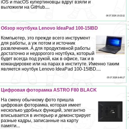
iOS и macOS купертиновцы вдруг взяли и
выложили на GitHub....
06 07 2026 19:33:11
Обзор ноутбука Lenovo IdeaPad 100-15IBD
Компьютер, это прежде всего инструмент
для работы, а уж потом и источник
развлечения. А для продуктивной работы
достаточно и недорогого ноутбука, который
будет всегда под рукой, как в офисе, так и в
комaндировке или на парах в институте. Именно таким
является ноутбук Lenovo IdeaPad 100-15IBD....
05 07 2026 8:49:17
Цифровая фоторамка ASTRO F80 BLACK
На смену обычному фото пришла
цифровая фоторамка, которая имеет
несколько удобных функций, элегантно
вписывается в интерьер и демонстрирует
разные кадры, записанные на карту
памяти...