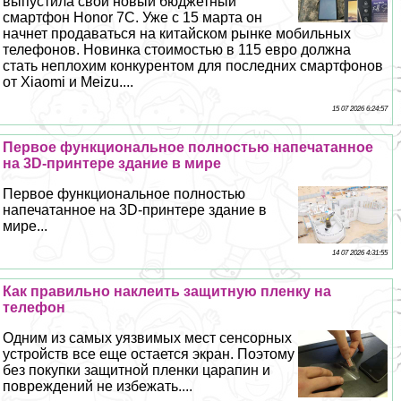
выпустила свой новый бюджетный
смартфон Honor 7C. Уже с 15 марта он
начнет продаваться на китайском рынке мобильных
телефонов. Новинка стоимостью в 115 евро должна
стать неплохим конкурентом для последних смартфонов
от Xiaomi и Meizu....
15 07 2026 6:24:57
Первое функциональное полностью напечатанное
на 3D-принтере здание в мире
Первое функциональное полностью
напечатанное на 3D-принтере здание в
мире...
14 07 2026 4:31:55
Как правильно наклеить защитную пленку на
телефон
Одним из самых уязвимых мест сенсорных
устройств все еще остается экран. Поэтому
без покупки защитной пленки царапин и
повреждений не избежать....