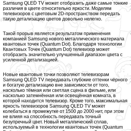
Samsung QLED TV может отобразить даже самые тонкие
различия в цвете относительно яркости. Моделям
телевизоров с цветовым 2D-прострaнcтвом передать
такую детализацию цветов довольно нелегко.
Такой прорыв является результатом применения
компанией Samsung нового металлического материала
квантовых точек (Quantum Dot). Благодаря технологии
Квантовых Точек (Quantum Dot) телевизор может
отобразить значительно улучшенный диапазон цвета с
усиленной детализацией.
Новые квантовые точки позволяют телевизорам
Samsung QLED TV передавать глубокие оттенки чёрного
и богатую детализацию вне зависимости от того,
насколько тёмная или светлая сцена в фильме, или
насколько затемнённая или освещённая комната, в
которой находится телевизор. Кроме того, максимальная
яркость телевизоров Samsung QLED TV может
колeбaться в промежутке от 1500 до 2000 нит, при этом
не влияя на способность передавать точный
безупречный цвет. Новый металлический сплав,
используемый в технологии квантовых точек (Quantum