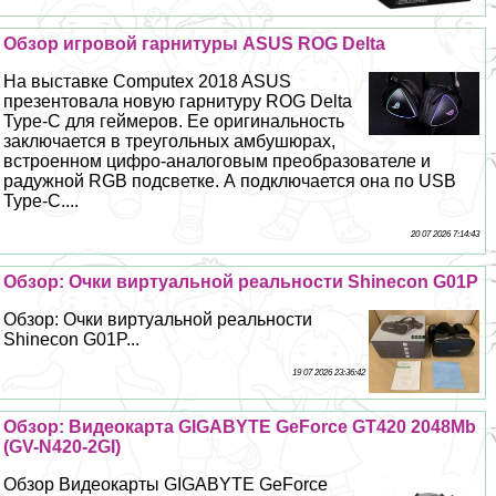
Обзор игровой гарнитуры ASUS ROG Delta
На выставке Computex 2018 ASUS
презентовала новую гарнитуру ROG Delta
Type-C для гeймеров. Ее оригинальность
заключается в треугольных амбушюрах,
встроенном цифро-аналоговым преобразователе и
радужной RGB подсветке. А подключается она по USB
Type-C....
20 07 2026 7:14:43
Обзор: Очки виртуальной реальности Shinecon G01P
Обзор: Очки виртуальной реальности
Shinecon G01P...
19 07 2026 23:36:42
Обзор: Видеокарта GIGABYTE GeForce GT420 2048Mb
(GV-N420-2GI)
Обзор Видеокарты GIGABYTE GeForce