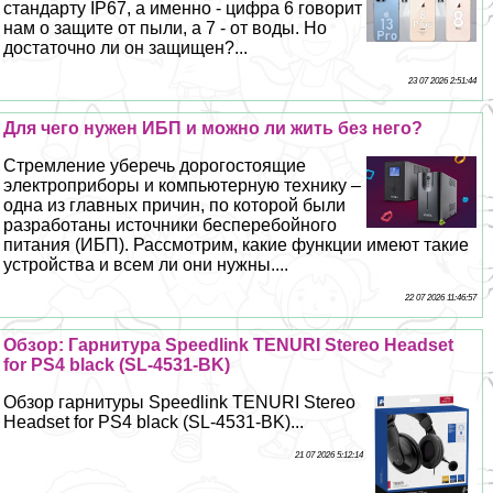
стандарту IP67, а именно - цифра 6 говорит
нам о защите от пыли, а 7 - от воды. Но
достаточно ли он защищен?...
23 07 2026 2:51:44
Для чего нужен ИБП и можно ли жить без него?
Стремление уберечь дорогостоящие
электроприборы и компьютерную технику –
одна из главных причин, по которой были
разработаны источники бесперебойного
питания (ИБП). Рассмотрим, какие функции имеют такие
устройства и всем ли они нужны....
22 07 2026 11:46:57
Обзор: Гарнитура Speedlink TENURI Stereo Headset
for PS4 black (SL-4531-BK)
Обзор гарнитуры Speedlink TENURI Stereo
Headset for PS4 black (SL-4531-BK)...
21 07 2026 5:12:14