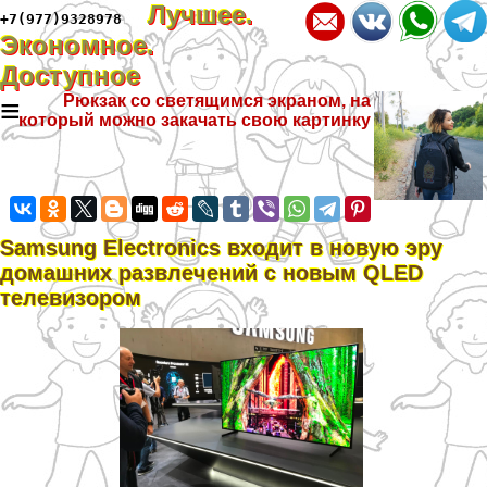
Лучшее.
+7(977)9328978
Экономное.
Доступное
≡
Рюкзак со светящимся экраном, на
который можно закачать свою картинку
Samsung Electronics входит в новую эру
домашних развлечений с новым QLED
телевизором