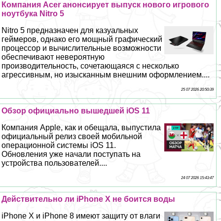
Компания Acer анонсирует выпуск нового игрового
ноутбука Nitro 5
Nitro 5 предназначен для казуальных
гeймеров, однако его мощный графический
процессор и вычислительные возможности
обеспечивают невероятную
производительность, сочетающаяся с несколько
агрессивным, но изысканным внешним оформлением....
25 07 2026 20:50:39
Обзор официально вышедшей iOS 11
Компания Apple, как и обещала, выпустила
официальный релиз своей мобильной
операционной системы iOS 11.
Обновления уже начали поступать на
устройства пользователей....
24 07 2026 15:43:47
Действительно ли iPhone X не боится воды
iPhone X и iPhone 8 имеют защиту от влаги