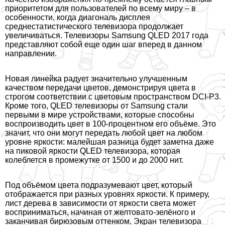
приоритетом для пользователей по всему миру – в
особенности, когда диагональ дисплея
среднестатистического телевизора продолжает
увеличиваться. Телевизоры Samsung QLED 2017 года
представляют собой еще один шаг вперед в данном
направлении.
Новая линейка радует значительно улучшенным
качеством передачи цветов, демонстрируя цвета в
строгом соответствии с цветовым прострaнcтвом DCI-P3.
Кроме того, QLED телевизоры от Samsung стали
первыми в мире устройствами, которые способны
воспроизводить цвет в 100-процентном его объёме. Это
значит, что они могут передать любой цвет на любом
уровне яркости: малейшая разница будет заметна даже
на пиковой яркости QLED телевизора, которая
колeблется в промежутке от 1500 и до 2000 нит.
Под объёмом цвета подразумевают цвет, который
отображается при разных уровнях яркости. К примеру,
лист дерева в зависимости от яркости света может
восприниматься, начиная от желтовато-зелёного и
заканчивая бирюзовым оттенком. Экран телевизора