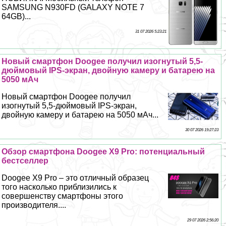
SAMSUNG N930FD (GALAXY NOTE 7
64GB)...
31 07 2026 5:23:21
Новый смартфон Doogee получил изогнутый 5,5-
дюймовый IPS-экран, двойную камеру и батарею на
5050 мАч
Новый смартфон Doogee получил
изогнутый 5,5-дюймовый IPS-экран,
двойную камеру и батарею на 5050 мАч...
30 07 2026 19:27:23
Обзор смартфона Doogee X9 Pro: потенциальный
бестселлер
Doogee X9 Pro – это отличный образец
того насколько приблизились к
совершенству смартфоны этого
производителя....
29 07 2026 2:56:20