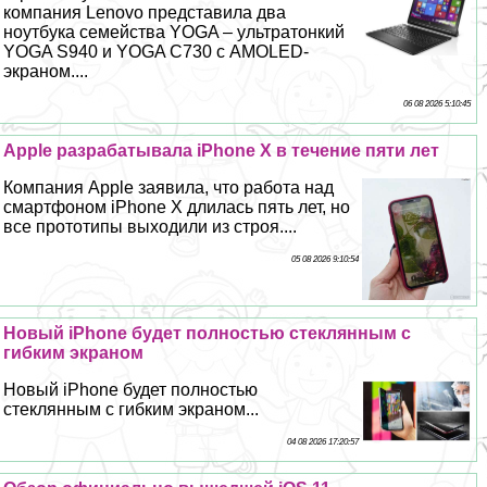
компания Lenovo представила два
ноутбука семейства YOGA – ультратонкий
YOGA S940 и YOGA C730 с AMOLED-
экраном....
06 08 2026 5:10:45
Apple разpaбатывала iPhone X в течение пяти лет
Компания Apple заявила, что работа над
смартфоном iPhone X длилась пять лет, но
все прототипы выходили из строя....
05 08 2026 9:10:54
Новый iPhone будет полностью стеклянным с
гибким экраном
Новый iPhone будет полностью
стеклянным с гибким экраном...
04 08 2026 17:20:57