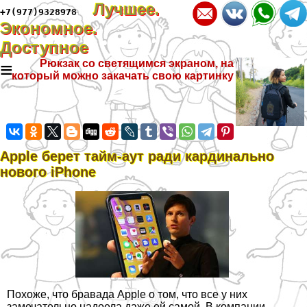
Лучшее.
+7(977)9328978
Экономное.
Доступное
≡
Рюкзак со светящимся экраном, на
который можно закачать свою картинку
Apple берет тайм-аут ради кардинально
нового iPhone
Похоже, что бравада Apple о том, что все у них
замечательно надоела даже ей самой. В компании,