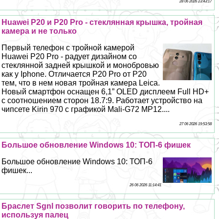
28 06 2026 23:43:17
Huawei P20 и P20 Pro - стеклянная крышка, тройная
камера и не только
Первый телефон с тройной камерой
Huawei P20 Pro - радует дизайном со
стеклянной задней крышкой и монобровью
как у Iphone. Отличается P20 Pro от P20
тем, что в нем новая тройная камера Leica.
Новый смартфон оснащен 6,1” OLED дисплеем Full HD+
с соотношением сторон 18.7:9. Работает устройство на
чипсете Kirin 970 с графикой Mali-G72 MP12....
27 06 2026 19:53:58
Большое обновление Windows 10: ТОП-6 фишек
Большое обновление Windows 10: ТОП-6
фишек...
26 06 2026 11:14:41
Браслет Sgnl позволит говорить по телефону,
используя палец