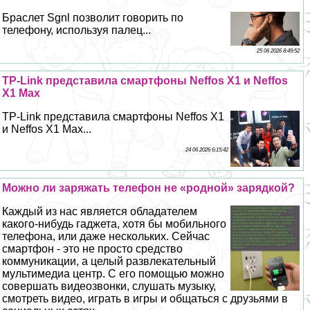
Браслет Sgnl позволит говорить по
телефону, используя палец...
25 06 2026 8:49:52
TP-Link представила смартфоны Neffos Х1 и Neffos
X1 Max
TP-Link представила смартфоны Neffos Х1
и Neffos X1 Max...
24 06 2026 6:15:42
Можно ли заряжать телефон не «родной» зарядкой?
Каждый из нас является обладателем
какого-нибудь гаджета, хотя бы мобильного
телефона, или даже нескольких. Сейчас
смартфон - это не просто средство
коммуникации, а целый развлекательный
мультимедиа центр. С его помощью можно
совершать видеозвонки, слушать музыку,
смотреть видео, играть в игры и общаться с друзьями в