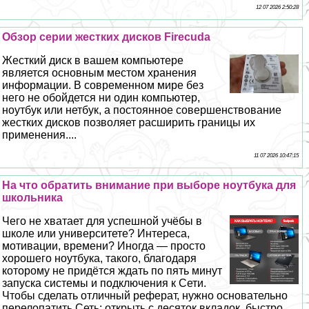
12 07 2026 2:50:28
Обзор серии жестких дисков Firecuda
Жесткий диск в вашем компьютере
является основным местом хранения
информации. В современном мире без
него не обойдется ни один компьютер,
ноутбук или нетбук, а постоянное совершенствование
жестких дисков позволяет расширить границы их
применения....
11 07 2026 10:47:15
На что обратить внимание при выборе ноутбука для
школьника
Чего не хватает для успешной учёбы в
школе или университете? Интереса,
мотивации, времени? Иногда — просто
хорошего ноутбука, такого, благодаря
которому не придётся ждать по пять минут
запуска системы и подключения к Сети.
Чтобы сделать отличный реферат, нужно основательно
перелопатить Сеть: открыть с десяток вкладок, быстро