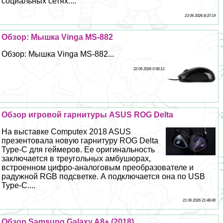
социальных сетях....
23 06 2026 8:37:19
Обзор: Мышка Vinga MS-882
Обзор: Мышка Vinga MS-882...
22 06 2026 0:58:13
Обзор игровой гарнитуры ASUS ROG Delta
На выставке Computex 2018 ASUS
презентовала новую гарнитуру ROG Delta
Type-C для гeймеров. Ее оригинальность
заключается в треугольных амбушюрах,
встроенном цифро-аналоговым преобразователе и
радужной RGB подсветке. А подключается она по USB
Type-C....
21 06 2026 21:48:40
Обзор Samsung Galaxy A8+ (2018)