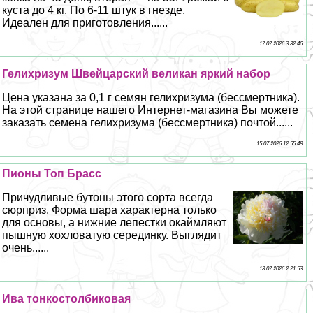
куста до 4 кг. По 6-11 штук в гнезде.
Идеален для приготовления......
17 07 2026 3:32:46
Гелихризум Швейцарский великан яркий набор
Цена указана за 0,1 г семян гелихризума (бесcмepтника).
На этой странице нашего Интернет-магазина Вы можете
заказать семена гелихризума (бесcмepтника) почтой......
15 07 2026 12:55:48
Пионы Топ Брасс
Причудливые бутоны этого сорта всегда
сюрприз. Форма шара хаpaктерна только
для основы, а нижние лепестки окаймляют
пышную хохловатую серединку. Выглядит
очень......
13 07 2026 2:21:53
Ива тонкостолбиковая