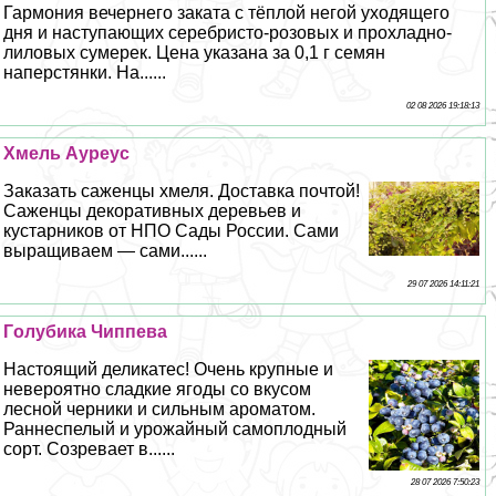
Гармония вечернего заката с тёплой негой уходящего
дня и наступающих серебристо-розовых и прохладно-
лиловых сумерек. Цена указана за 0,1 г семян
наперстянки. На......
02 08 2026 19:18:13
Хмель Ауреус
Заказать саженцы хмеля. Доставка почтой!
Саженцы декоративных деревьев и
кустарников от НПО Сады России. Сами
выращиваем — сами......
29 07 2026 14:11:21
Гoлyбика Чиппева
Настоящий деликатес! Очень крупные и
невероятно сладкие ягоды со вкусом
лесной черники и сильным ароматом.
Раннеспелый и урожайный самоплодный
сорт. Созревает в......
28 07 2026 7:50:23