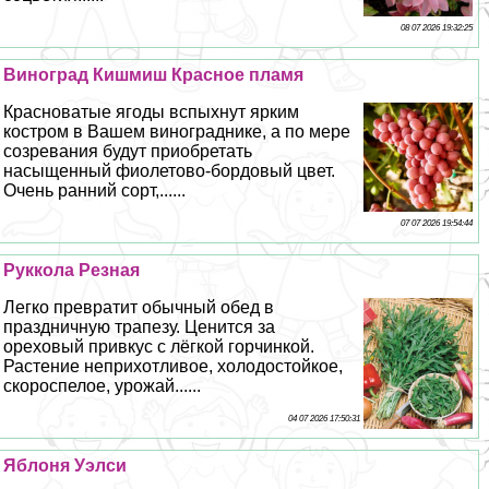
08 07 2026 19:32:25
Виноград Кишмиш Красное пламя
Красноватые ягоды вспыхнут ярким
костром в Вашем винограднике, а по мере
созревания будут приобретать
насыщенный фиолетово-бордовый цвет.
Очень ранний сорт,......
07 07 2026 19:54:44
Руккола Резная
Легко превратит обычный обед в
праздничную трапезу. Ценится за
ореховый привкус с лёгкой горчинкой.
Растение неприхотливое, холодостойкое,
скороспелое, урожай......
04 07 2026 17:50:31
Яблоня Уэлси