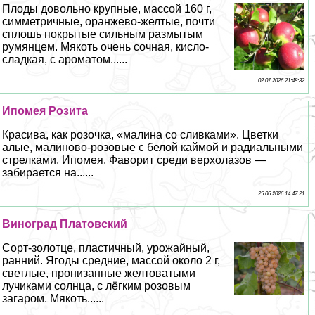
Плоды довольно крупные, массой 160 г,
симметричные, оранжево-желтые, почти
сплошь покрытые сильным размытым
румянцем. Мякоть очень сочная, кисло-
сладкая, с ароматом......
02 07 2026 21:48:32
Ипомея Розита
Красива, как розочка, «малина со сливками». Цветки
алые, малиново-розовые с белой каймой и радиальными
стрелками. Ипомея. Фаворит среди верхолазов —
забирается на......
25 06 2026 14:47:21
Виноград Платовский
Сорт-золотце, пластичный, урожайный,
ранний. Ягоды средние, массой около 2 г,
светлые, пронизанные желтоватыми
лучиками солнца, с лёгким розовым
загаром. Мякоть......