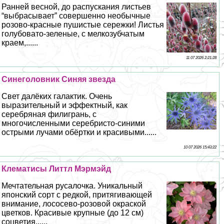
Ранней весной, до распускания листьев
“выбрасывает” совершенно необычные
розово-красные пушистые сережки! Листья
гoлyбовато-зеленые, с мелкозубчатым
краем,......
11 07 2026 2:21:28
Синеголовник Синяя звезда
Свет далёких галактик. Очень
выразительный и эффектный, как
серебряная филигрань, с
многочисленными серебристо-синими
острыми лучами обёртки и красивыми......
10 07 2026 15:43:22
Клематисы Литтл Мэрмэйд
Мечтательная русалочка. Уникальный
японский сорт с редкой, притягивающей
внимание, лососево-розовой окраской
цветков. Красивые крупные (до 12 см)
соцветия......