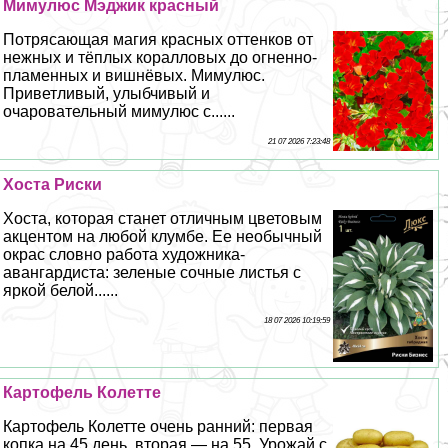
Мимулюс Мэджик красный
Потрясающая магия красных оттенков от
нежных и тёплых коралловых до огненно-
пламенных и вишнёвых. Мимулюс.
Приветливый, улыбчивый и
очаровательный мимулюс с......
21 07 2026 7:23:48
Хоста Риски
Хоста, которая станет отличным цветовым
акцентом на любой клумбе. Ее необычный
окрас словно работа художника-
авангардиста: зеленые сочные листья с
яркой белой......
18 07 2026 10:19:59
Картофель Колетте
Картофель Колетте очень ранний: первая
копка на 45 день, вторая — на 55. Урожай с