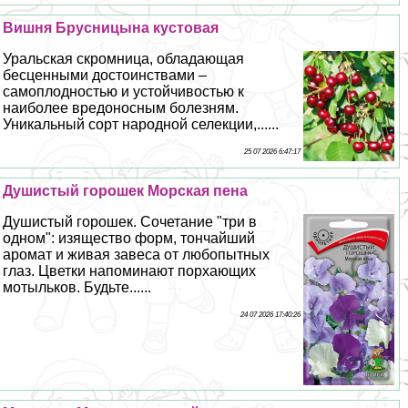
Вишня Брусницына кустовая
Уральская скромница, обладающая
бесценными достоинствами –
самоплодностью и устойчивостью к
наиболее вредоносным болезням.
Уникальный сорт народной селекции,......
25 07 2026 6:47:17
Душистый горошек Морская пена
Душистый горошек. Сочетание "три в
одном": изящество форм, тончайший
аромат и живая завеса от любопытных
глаз. Цветки напоминают порхающих
мотыльков. Будьте......
24 07 2026 17:40:26