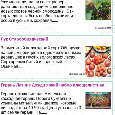
Уже много лет наши селекционеры
работают над созданием совершенно
новых сортов чёрной смородины. Эти
сорта должны быть особо сладкими и
особо вкусными, сохраняя......
04 08 2026 2:44:58
Лук Старообрядческий
Знаменитый вологодский сорт. Обнаружен
нашей экспедицией в одной из маленьких
деревушек в глухих вологодских лесах.
Сорт крепкосбитый и надежный.
Обычная......
01 08 2026 6:32:15
Герань Летние Дожди яркий набор плющелистная
Герань плющелистная Ампельная
каскадная герань. Побеги буквально
усыпаны мотыльками цветков, которые
ниспадают на 40-50 см. Цена указана за 3
шт. семян герани. На......