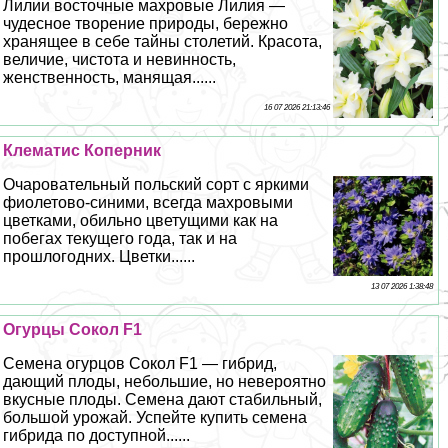
Лилии восточные махровые Лилия —
чудесное творение природы, бережно
хранящее в себе тайны столетий. Красота,
величие, чистота и невинность,
женственность, манящая......
16 07 2026 21:13:46
Клематис Коперник
Очаровательный польский сорт с яркими
фиолетово-синими, всегда махровыми
цветками, обильно цветущими как на
побегах текущего года, так и на
прошлогодних. Цветки......
13 07 2026 1:38:48
Огурцы Сокол F1
Семена огурцов Сокол F1 — гибрид,
дающий плоды, небольшие, но невероятно
вкусные плоды. Семена дают стабильный,
большой урожай. Успейте купить семена
гибрида по доступной......