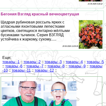
21 06 2026 0:30:12
Бегония Взгляд красный вечноцветущая
Щедрая рубиновая россыпь ярких с
атласными яхонтовыми лепестками
цветков, светящихся янтарно-жёлтыми
бусинками тычинок. Серия ВЗГЛЯД
устойчива к жаркому, сухому......
20 06 2026 13:29:39
Еще:
товары -1
::
товары -2
::
товары -3
::
товары -4
::
товары -5
::
товары -6
::
товары -7
::
товары -8
::
товары -9
::
товары
-10
::
товары -11
::
товары -12
::