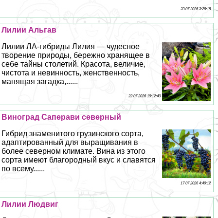
23 07 2026 3:28:18
Лилии Альгав
Лилии ЛА-гибриды Лилия — чудесное
творение природы, бережно хранящее в
себе тайны столетий. Красота, величие,
чистота и невинность, женственность,
манящая загадка,......
22 07 2026 19:12:40
Виноград Саперави северный
Гибрид знаменитого грузинского сорта,
адаптированный для выращивания в
более северном климате. Вина из этого
сорта имеют благородный вкус и славятся
по всему......
17 07 2026 4:49:12
Лилии Людвиг