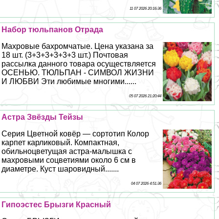
11 07 2026 20:16:36
Набор тюльпанов Отрада
Махровые бахромчатые. Цена указана за
18 шт. (3+3+3+3+3+3 шт.) Почтовая
рассылка данного товара осуществляется
ОСЕНЬЮ. ТЮЛЬПАН - СИМВОЛ ЖИЗНИ
И ЛЮБВИ Эти любимые многими......
05 07 2026 21:20:44
Астра Звёзды Тейзы
Серия Цветной ковёр — сортотип Колор
карпет карликовый. Компактная,
обильноцветущая астра-малышка с
махровыми соцветиями около 6 см в
диаметре. Куст шаровидный.......
04 07 2026 4:51:36
Гипоэстес Брызги Красный