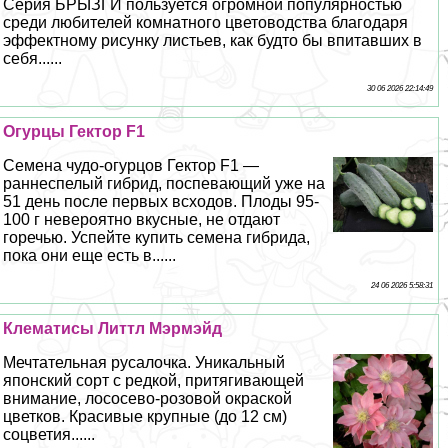
Серия БРЫЗГИ пользуется огромной популярностью
среди любителей комнатного цветоводства благодаря
эффектному рисунку листьев, как будто бы впитавших в
себя......
30 06 2026 22:14:49
Огурцы Гектор F1
Семена чудо-огурцов Гектор F1 —
раннеспелый гибрид, поспевающий уже на
51 день после первых всходов. Плоды 95-
100 г невероятно вкусные, не отдают
горечью. Успейте купить семена гибрида,
пока они еще есть в......
24 06 2026 5:58:31
Клематисы Литтл Мэрмэйд
Мечтательная русалочка. Уникальный
японский сорт с редкой, притягивающей
внимание, лососево-розовой окраской
цветков. Красивые крупные (до 12 см)
соцветия......