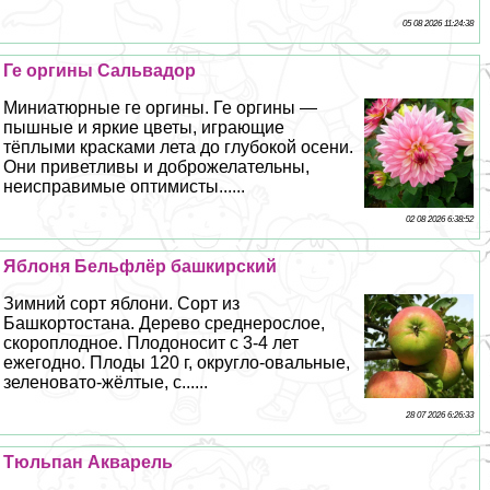
05 08 2026 11:24:38
Ге opгины Сальвадор
Миниатюрные ге opгины. Ге opгины —
пышные и яркие цветы, играющие
тёплыми красками лета до глубокой осени.
Они приветливы и доброжелательны,
неисправимые оптимисты......
02 08 2026 6:38:52
Яблоня Бельфлёр башкирский
Зимний сорт яблони. Сорт из
Башкортостана. Дерево среднерослое,
скороплодное. Плодоносит с 3-4 лет
ежегодно. Плоды 120 г, округло-овальные,
зеленовато-жёлтые, с......
28 07 2026 6:26:33
Тюльпан Акварель