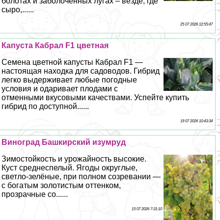
болотах и заболоченных лугах – везде, где
сыро,......
25 07 2026 12:55:47
Капуста Кабрал F1 цветная
Семена цветной капусты Кабрал F1 —
настоящая находка для садоводов. Гибрид
легко выдерживает любые погодные
условия и одаривает плодами с
отменными вкусовыми качествами. Успейте купить
гибрид по доступной......
19 07 2026 10:43:34
Виноград Башкирский изумруд
Зимостойкость и урожайность высокие.
Куст среднеспелый. Ягоды округлые,
светло-зелёные, при полном созревании —
с богатым золотистым оттенком,
прозрачные со......
15 07 2026 7:31:10