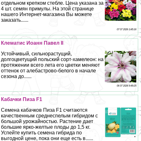
отдельном крепком стeбле. Цена указана за
4 шт. семян примулы. На этой странице
нашего Интернет-магазина Вы можете
заказать......
07 07 2026 3:45:16
Клематис Иоанн Павел II
Устойчивый, сильнорастущий,
долгоцветущий польский сорт-хамелеон: на
протяжении всего лета его цветки меняют
оттенок от алебастрово-белого в начале
сезона до......
06 07 2026 9:49:25
Кабачки Пиза F1
Семена кабачков Пиза F1 считаются
качественным среднеспелым гибридом с
большой урожайностью. Растение дает
большие ярко-желтые плоды до 1,5 кг.
Успейте купить семена гибрида по
выгодной цене, пока они еще есть в......