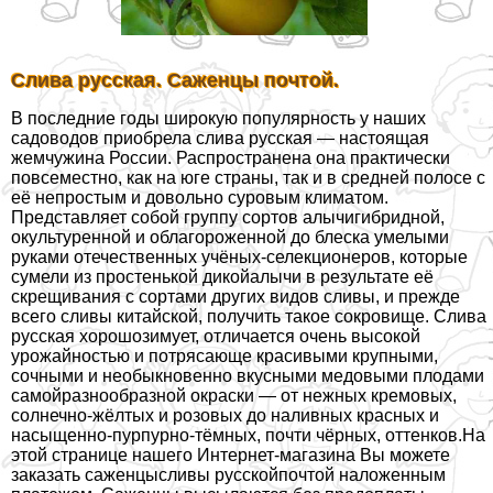
Слива русская. Саженцы почтой.
В последние годы широкую популярность у наших
садоводов приобрела слива русская — настоящая
жемчужина России. Распространена она пpaктически
повсеместно, как на юге страны, так и в средней полосе с
её непростым и довольно суровым климатом.
Представляет собой группу сортов алычигибридной,
окультуренной и облагороженной до блеска умелыми
руками отечественных учёных-селекционеров, которые
сумели из простенькой дикойалычи в результате её
скрещивания с сортами других видов сливы, и прежде
всего сливы китайской, получить такое сокровище. Слива
русская хорошозимует, отличается очень высокой
урожайностью и потрясающе красивыми крупными,
сочными и необыкновенно вкусными медовыми плодами
самойразнообразной окраски — от нежных кремовых,
солнечно-жёлтых и розовых до наливных красных и
насыщенно-пурпурно-тёмных, почти чёрных, оттенков.На
этой странице нашего Интернет-магазина Вы можете
заказать саженцысливы русскойпочтой наложенным