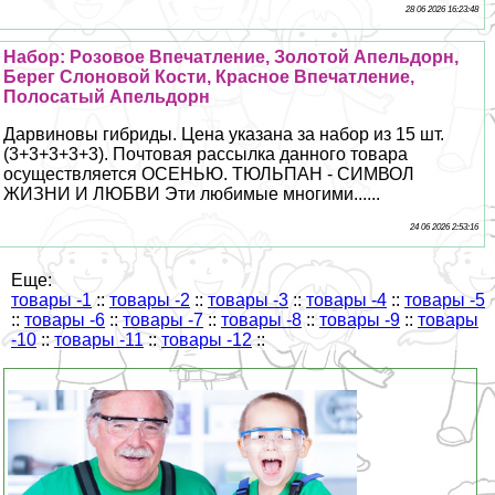
28 06 2026 16:23:48
Набор: Розовое Впечатление, Золотой Апельдорн,
Берег Слоновой Кости, Красное Впечатление,
Полосатый Апельдорн
Дарвиновы гибриды. Цена указана за набор из 15 шт.
(3+3+3+3+3). Почтовая рассылка данного товара
осуществляется ОСЕНЬЮ. ТЮЛЬПАН - СИМВОЛ
ЖИЗНИ И ЛЮБВИ Эти любимые многими......
24 06 2026 2:53:16
Еще:
товары -1
::
товары -2
::
товары -3
::
товары -4
::
товары -5
::
товары -6
::
товары -7
::
товары -8
::
товары -9
::
товары
-10
::
товары -11
::
товары -12
::