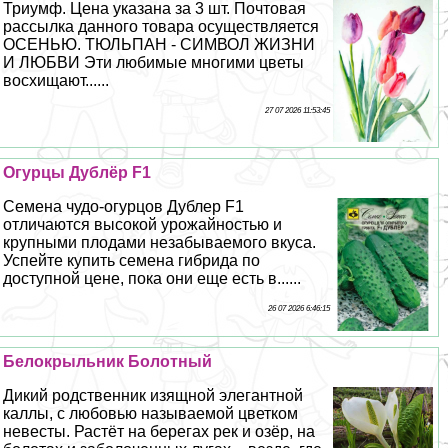
Триумф. Цена указана за 3 шт. Почтовая
рассылка данного товара осуществляется
ОСЕНЬЮ. ТЮЛЬПАН - СИМВОЛ ЖИЗНИ
И ЛЮБВИ Эти любимые многими цветы
восхищают......
27 07 2026 11:53:45
Огурцы Дублёр F1
Семена чудо-огурцов Дублер F1
отличаются высокой урожайностью и
крупными плодами незабываемого вкуса.
Успейте купить семена гибрида по
доступной цене, пока они еще есть в......
26 07 2026 6:46:15
Белокрыльник Болотный
Дикий родственник изящной элегантной
каллы, с любовью называемой цветком
невесты. Растёт на берегах рек и озёр, на