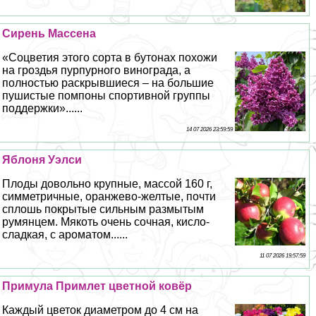
Сирень Массена
«Соцветия этого сорта в бутонах похожи
на гроздья пурпурного винограда, а
полностью раскрывшиеся – на большие
пушистые помпоны спортивной группы
поддержки»......
14 07 2026 23:59:59
Яблоня Уэлси
Плоды довольно крупные, массой 160 г,
симметричные, оранжево-желтые, почти
сплошь покрытые сильным размытым
румянцем. Мякоть очень сочная, кисло-
сладкая, с ароматом......
11 07 2026 19:57:59
Примула Примлет цветной ковёр
Каждый цветок диаметром до 4 см на