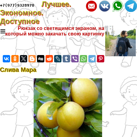
Лучшее.
+7(977)9328978
Экономное.
Доступное
≡
Рюкзак со светящимся экраном, на
который можно закачать свою картинку
Слива Мара