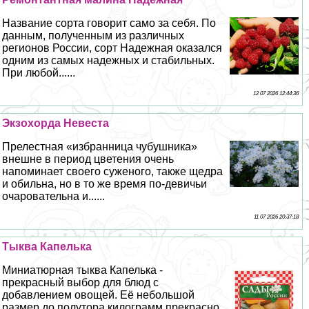
Название сорта говорит само за себя. По
данным, полученным из различных
регионов России, сорт Надежная оказался
одним из самых надежных и стабильных.
При любой......
12 07 2026 12:44:36
Экзохорда Невеста
Прелестная «избранница чубушника»
внешне в период цветения очень
напоминает своего суженого, также щедра
и обильна, но в то же время по-девичьи
очаровательна и......
11 07 2026 20:37:18
Тыква Капелька
Миниатюрная тыква Капелька -
прекрасный выбор для блюд с
добавлением овощей. Её небольшой
размер до полутора килограмм прекрасно