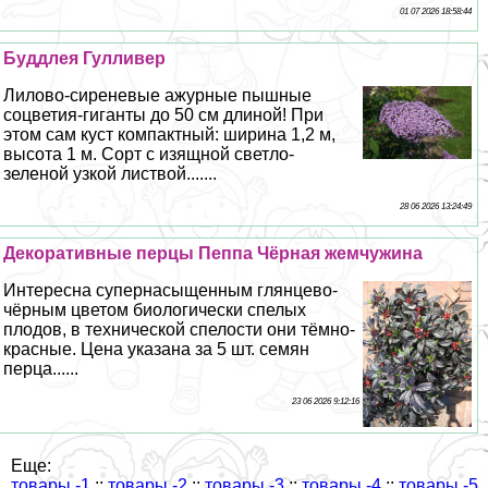
01 07 2026 18:58:44
Буддлея Гулливер
Лилово-сиреневые ажурные пышные
соцветия-гиганты до 50 см длиной! При
этом сам куст компактный: ширина 1,2 м,
высота 1 м. Сорт с изящной светло-
зеленой узкой листвой.......
28 06 2026 13:24:49
Декоративные перцы Пеппа Чёрная жемчужина
Интересна супернасыщенным глянцево-
чёрным цветом биологически спелых
плодов, в технической спелости они тёмно-
красные. Цена указана за 5 шт. семян
перца......
23 06 2026 9:12:16
Еще:
товары -1
::
товары -2
::
товары -3
::
товары -4
::
товары -5