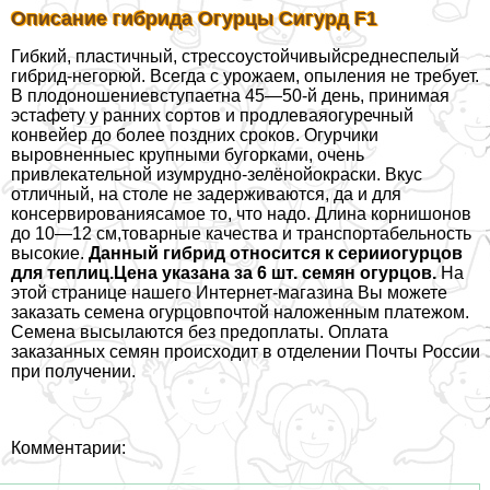
Описание гибрида Огурцы Сигурд F1
Гибкий, пластичный, стрессоустойчивыйсреднеспелый
гибрид-негорюй. Всегда с урожаем, опыления не требует.
В плодоношениевступаетна 45—50-й день, принимая
эстафету у ранних сортов и продлеваяогуречный
конвейер до более поздних сроков. Огурчики
выровненныес крупными бугорками, очень
привлекательной изумрудно-зелёнойокраски. Вкус
отличный, на столе не задерживаются, да и для
консервированиясамое то, что надо. Длина корнишонов
до 10—12 см,товарные качества и трaнcпортабельность
высокие.
Данный гибрид относится к серииогурцов
для теплиц.
Цена указана за 6 шт. семян огурцов.
На
этой странице нашего Интернет-магазина Вы можете
заказать семена огурцовпочтой наложенным платежом.
Семена высылаются без предоплаты. Оплата
заказанных семян происходит в отделении Почты России
при получении.
Комментарии: