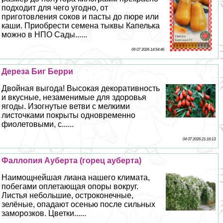
подходит для чего угодно, от
приготовления соков и пасты до пюре или
каши. Приобрести семена тыквы Капелька
можно в НПО Сады......
09 07 2026 14:54:46
Дереза Биг Берри
Двойная выгода! Высокая декоративность
и вкусные, незаменимые для здоровья
ягоды. Изогнутые ветви с мелкими
листочками покрыты одновременно
фиолетовыми, с......
04 07 2026 21:16:13
Фaллoпия Ауберта (горец ауберта)
Наимощнейшая лиана нашего климата,
побегами оплетающая опоры вокруг.
Листья небольшие, остроконечные,
зелёные, опадают осенью после сильных
заморозков. Цветки......