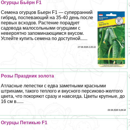
Огурцы Бьёрн F1
Семена огурцов Бьерн F1 — суперранний
гибрид, поспевающий на 35-40 день после
первых всходов. Растение порадует
садовода малосольными огурцами с
невероятно запоминающимся вкусом.
Успейте купить семена по доступной......
07 08 2026 2:20:31
Розы Праздник золота
Атласные лепестки с едва заметными красными
штрихами, такого теплого и вкусного персиково-желтого
цвета, что покоряют сразу и навсегда. Цветы крупные, до
16 см в......
06 08 2026 9:28:34
Огурцы Петикью F1