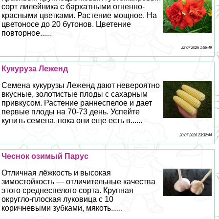
сорт лилейника с бархатными огненно-
красными цветками. Растение мощное. На
цветоносе до 20 бутонов. Цветение
повторное......
22 07 2026 1:56:49
Кукуруза Леженд
Семена кукурузы Леженд дают невероятно
вкусные, золотистые плоды с сахарным
привкусом. Растение раннеспелое и дает
первые плоды на 70-73 день. Успейте
купить семена, пока они еще есть в......
20 07 2026 23:32:44
Чеснок озимый Парус
Отличная лёжкость и высокая
зимостойкость — отличительные качества
этого среднеспелого сорта. Крупная
округло-плоская луковица с 10
коричневыми зубками, мякоть......