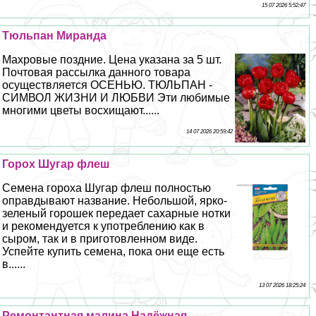
15 07 2026 5:52:47
Тюльпан Миранда
Махровые поздние. Цена указана за 5 шт.
Почтовая рассылка данного товара
осуществляется ОСЕНЬЮ. ТЮЛЬПАН -
СИМВОЛ ЖИЗНИ И ЛЮБВИ Эти любимые
многими цветы восхищают......
14 07 2026 20:59:42
Горох Шугар флеш
Семена гороха Шугар флеш полностью
оправдывают название. Небольшой, ярко-
зеленый горошек передает сахарные нотки
и рекомендуется к употрeблению как в
сыром, так и в приготовленном виде.
Успейте купить семена, пока они еще есть
в......
13 07 2026 18:25:24
Ремонтантная малина Надёжная