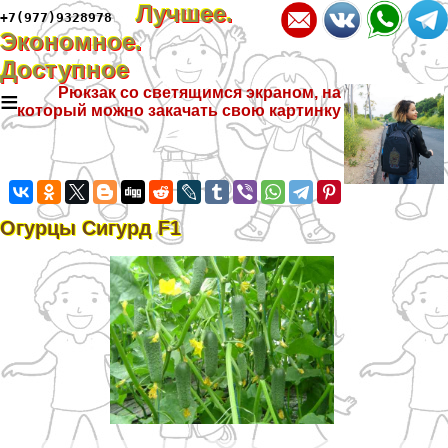
Лучшее.
+7(977)9328978
Экономное.
Доступное
≡
Рюкзак со светящимся экраном, на
который можно закачать свою картинку
Огурцы Сигурд F1