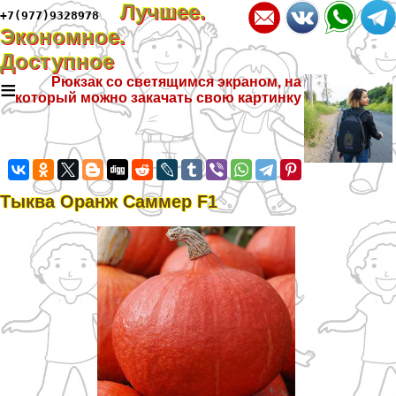
Лучшее.
+7(977)9328978
Экономное.
Доступное
≡
Рюкзак со светящимся экраном, на
который можно закачать свою картинку
Тыква Оранж Саммер F1