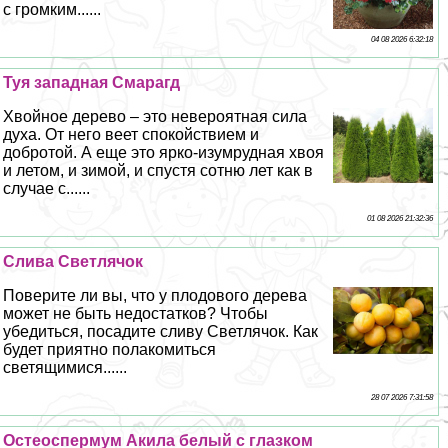
с громким......
04 08 2026 6:32:18
Туя западная Смарагд
Хвойное дерево – это невероятная сила
духа. От него веет спокойствием и
добротой. А еще это ярко-изумрудная хвоя
и летом, и зимой, и спустя сотню лет как в
случае с......
01 08 2026 21:32:36
Слива Светлячок
Поверите ли вы, что у плодового дерева
может не быть недостатков? Чтобы
убедиться, посадите сливу Светлячок. Как
будет приятно полакомиться
светящимися......
28 07 2026 7:31:58
Остеоcпepмум Акила белый с глазком