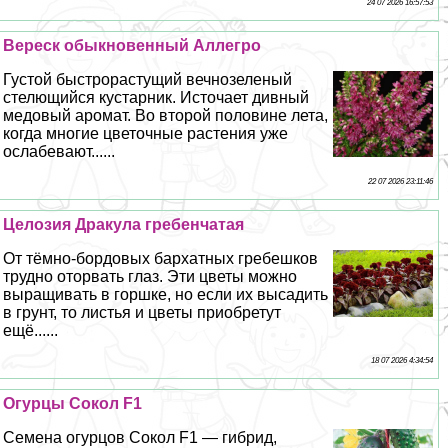
24 07 2026 16:57:53
Вереск обыкновенный Аллегро
Густой быстрорастущий вечнозеленый
стелющийся кустарник. Источает дивный
медовый аромат. Во второй половине лета,
когда многие цветочные растения уже
ослабевают......
22 07 2026 23:11:46
Целозия Дpaкула гребенчатая
От тёмно-бордовых бархатных гребешков
трудно оторвать глаз. Эти цветы можно
выращивать в горшке, но если их высадить
в грунт, то листья и цветы приобретут
ещё......
18 07 2026 4:34:54
Огурцы Сокол F1
Семена огурцов Сокол F1 — гибрид,