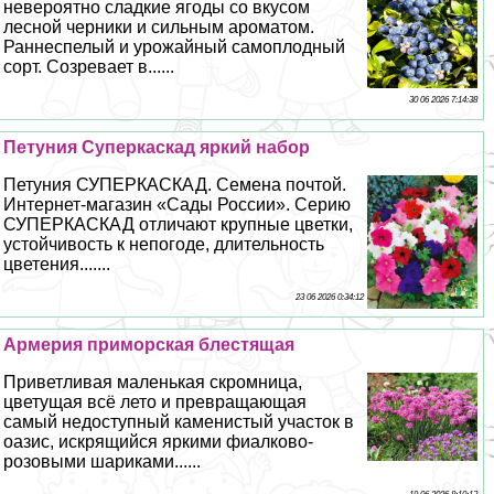
невероятно сладкие ягоды со вкусом
лесной черники и сильным ароматом.
Раннеспелый и урожайный самоплодный
сорт. Созревает в......
30 06 2026 7:14:38
Петуния Суперкаскад яркий набор
Петуния СУПЕРКАСКАД. Семена почтой.
Интернет-магазин «Сады России». Серию
СУПЕРКАСКАД отличают крупные цветки,
устойчивость к непогоде, длительность
цветения.......
23 06 2026 0:34:12
Армерия приморская блестящая
Приветливая маленькая скромница,
цветущая всё лето и превращающая
самый недоступный каменистый участок в
оазис, искрящийся яркими фиалково-
розовыми шариками......