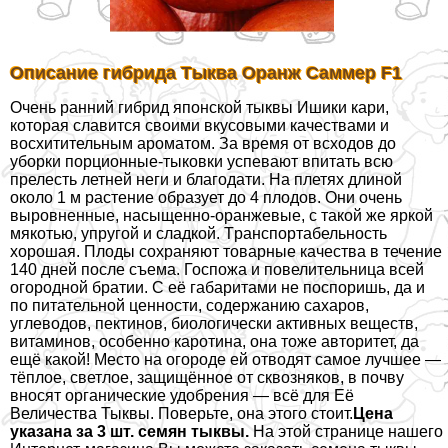
Описание гибрида Тыква Оранж Саммер F1
Очень ранний гибрид японской тыквы Ишики кари,
которая славится своими вкусовыми качествами и
восхитительным ароматом. За время от всходов до
уборки порционные-тыковки успевают впитать всю
прелесть летней неги и благодати. На плетях длиной
около 1 м растение образует до 4 плодов. Они очень
выровненные, насыщенно-оранжевые, с такой же яркой
мякотью, упругой и сладкой. Tрaнcпортабельность
хорошая. Плоды сохраняют товарные качества в течение
140 дней после съема. Госпожа и повелительница всей
огородной братии. С её габаритами не поспоришь, да и
по питательной ценности, содержанию сахаров,
углеводов, пектинов, биологически активных веществ,
витаминов, особенно каротина, она тоже авторитет, да
ещё какой! Место на огороде ей отводят самое лучшее —
тёплое, светлое, защищённое от сквозняков, в почву
вносят органические удобрения — всё для Её
Величества Тыквы. Поверьте, она этого стоит.
Цена
указана за 3 шт. семян тыквы.
На этой странице нашего