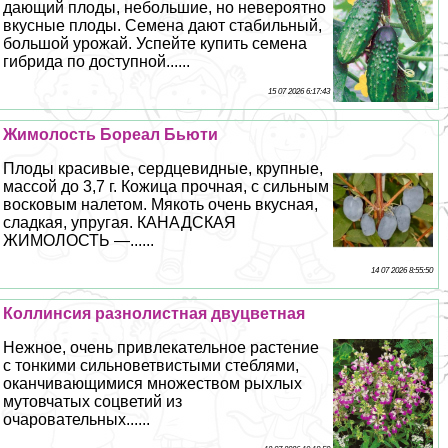
дающий плоды, небольшие, но невероятно
вкусные плоды. Семена дают стабильный,
большой урожай. Успейте купить семена
гибрида по доступной......
15 07 2026 6:17:43
Жимолость Бореал Бьюти
Плоды красивые, сердцевидные, крупные,
массой до 3,7 г. Кожица прочная, с сильным
восковым налетом. Мякоть очень вкусная,
сладкая, упругая. КАНАДСКАЯ
ЖИМОЛОСТЬ —......
14 07 2026 8:55:50
Коллинсия разнолистная двуцветная
Нежное, очень привлекательное растение
с тонкими сильноветвистыми стeблями,
оканчивающимися множеством рыхлых
мутовчатых соцветий из
очаровательных......