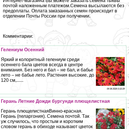
Интернет-магазина Вы можете заказать семена тыквы
почтой наложенным платежом.Семена высылаются без
предоплаты. Оплата заказанных семян происходит в
отделении Почты России при получении.
Комментарии:
Гелениум Осенний
Яркий и колоритный гелениум среди
осеннего бала цветов всегда в центре
внимания. Без него и бал – не бал, и бабье
лето – не бабье лето. Растения высокие, до
120 см,......
06 08 2026 0:10:39
Герань Летние Дожди бургунди плющелистная
Герань плющелистнаяВинно-красная.
Герань (пеларгония). Семена почтой. Так
уж случилось, что простым и коротким
словом герань в обиходе называют цветок