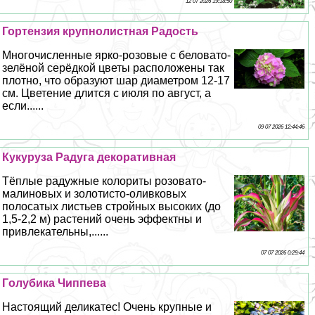
12 07 2026 19:18:50
Гортензия крупнолистная Радость
Многочисленные ярко-розовые с беловато-
зелёной серёдкой цветы расположены так
плотно, что образуют шар диаметром 12-17
см. Цветение длится с июля по август, а
если......
09 07 2026 12:44:46
Кукуруза Радуга декоративная
Тёплые радужные колориты розовато-
малиновых и золотисто-оливковых
полосатых листьев стройных высоких (до
1,5-2,2 м) растений очень эффектны и
привлекательны,......
07 07 2026 0:29:44
Гoлyбика Чиппева
Настоящий деликатес! Очень крупные и