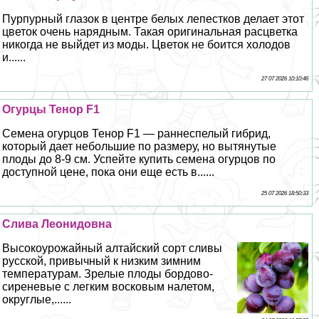
Пурпурный глазок в центре белых лепестков делает этот
цветок очень нарядным. Такая оригинальная расцветка
никогда не выйдет из моды. Цветок не боится холодов
и......
27 07 2026 10:10:46
Огурцы Тенор F1
Семена огурцов Тенор F1 — раннеспелый гибрид,
который дает небольшие по размеру, но вытянутые
плоды до 8-9 см. Успейте купить семена огурцов по
доступной цене, пока они еще есть в......
25 07 2026 18:50:33
Слива Леонидовна
Высокоурожайный алтайский сорт сливы
русской, привычный к низким зимним
температурам. Зрелые плоды бордово-
сиреневые с легким восковым налетом,
округлые,......