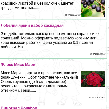
красивой листвой и без колючек. Цветет
гроздьями желтых......
08 07 2026 1:57:58
Лобелия яркий набор каскадная
Это действительно каскад всевозможных окрасок и их
сочетаний. Можно оформить подвесную корзину или
край высокой paбатки. Цена указана за 0,1 г семян
лобелии. На......
05 07 2026 2:58:46
Флокс Мисс Мари
Мисс Мари — яркая и прекрасная, как все
француженки. Сорт поистине уникальный!
Очень крупные (до 5 см в диаметре)
ослепительно-красные с малиновым
оттенком цветки......
02 07 2026 21:31:24
Виноград Рошфор