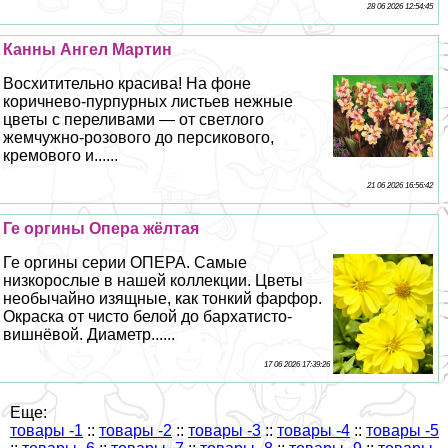
28 06 2026 12:54:45
Канны Ангел Мартин
Восхитительно красива! На фоне
коричнево-пурпурных листьев нежные
цветы с переливами — от светлого
жемчужно-розового до персикового,
кремового и......
21 06 2026 16:56:42
Ге opгины Опера жёлтая
Ге opгины серии ОПЕРА. Самые
низкорослые в нашей коллекции. Цветы
необычайно изящные, как тонкий фарфор.
Окраска от чисто белой до бархатисто-
вишнёвой. Диаметр......
17 06 2026 17:39:26
Еще:
товары -1
::
товары -2
::
товары -3
::
товары -4
::
товары -5