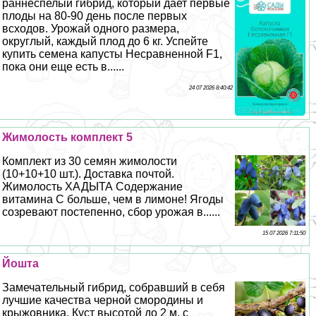
раннеспелый гибрид, который дает первые
плоды на 80-90 день после первых
всходов. Урожай одного размера,
округлый, каждый плод до 6 кг. Успейте
купить семена капусты Несравненной F1,
пока они еще есть в......
24 07 2026 8:40:42
Жимолость комплект 5
Комплект из 30 семян жимолости
(10+10+10 шт.). Доставка почтой.
Жимолость ХАДЫТА Содержание
витамина С больше, чем в лимоне! Ягоды
созревают постепенно, сбор урожая в......
15 07 2026 7:11:50
Йошта
Замечательный гибрид, собравший в себя
лучшие качества черной смородины и
крыжовника. Куст высотой до 2 м, с