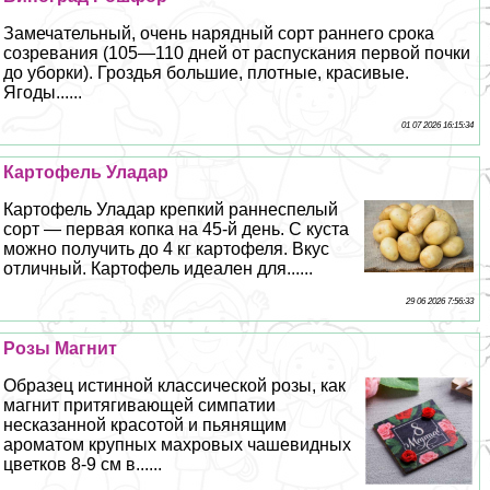
Замечательный, очень нарядный сорт раннего срока
созревания (105—110 дней от распускания первой почки
до уборки). Гроздья большие, плотные, красивые.
Ягоды......
01 07 2026 16:15:34
Картофель Уладар
Картофель Уладар крепкий раннеспелый
сорт — первая копка на 45-й день. С куста
можно получить до 4 кг картофеля. Вкус
отличный. Картофель идеален для......
29 06 2026 7:56:33
Розы Магнит
Образец истинной классической розы, как
магнит притягивающей симпатии
несказанной красотой и пьянящим
ароматом крупных махровых чашевидных
цветков 8-9 см в......