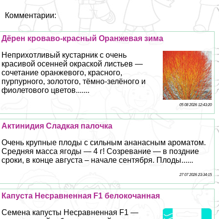
Комментарии:
Дёрен кроваво-красный Оранжевая зима
Неприхотливый кустарник с очень
красивой осенней окраской листьев —
сочетание оранжевого, красного,
пурпурного, золотого, тёмно-зелёного и
фиолетового цветов.......
05 08 2026 12:43:20
Актинидия Сладкая палочка
Очень крупные плоды с сильным ананасным ароматом.
Средняя масса ягоды — 4 г! Созревание — в поздние
сроки, в конце августа – начале сентября. Плоды......
27 07 2026 23:34:15
Капуста Несравненная F1 белокочанная
Семена капусты Несравненная F1 —