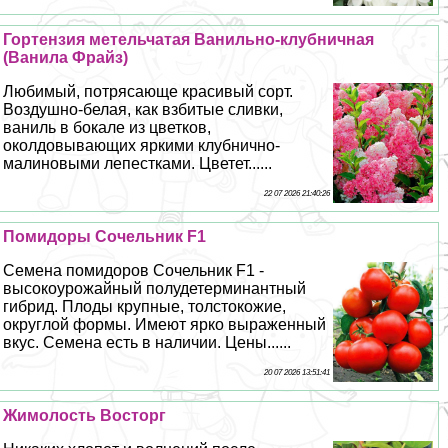
Гортензия метельчатая Ванильно-клубничная
(Ванила Фрайз)
Любимый, потрясающе красивый сорт.
Воздушно-белая, как взбитые сливки,
ваниль в бокале из цветков,
околдовывающих яркими клубнично-
малиновыми лепестками. Цветет......
22 07 2026 21:40:26
Помидоры Сочельник F1
Семена помидоров Сочельник F1 -
высокоурожайный полудетерминантный
гибрид. Плоды крупные, толстокожие,
округлой формы. Имеют ярко выраженный
вкус. Семена есть в наличии. Цены......
20 07 2026 13:51:41
Жимолость Восторг