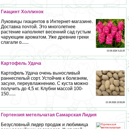
Гиацинт Холлихок
Луковицы гиацинтов в Интернет-магазине.
Доставка почтой. Это многолетнее
растение наполняет весенний сад густым
чарующим ароматом. Уже древние греки
слагали о......
03 08 2026 5:22:35
Картофель Удача
Картофель Удача очень выносливый
раннеспелый сорт. Устойчив к болезням,
засухе, переувлажнению. С куста можно
получить до 4,5 кг. Клубни массой 100-
150......
01 08 2026 19:59:28
Гортензия метельчатая Самарская Лидия
Безусловный лидер продаж и любимица