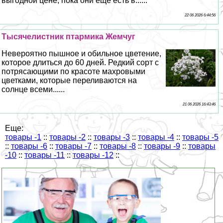
выгодной цене, пока они еще есть в......
22 06 2026 6:44:56
Тысячелистник птармика Жемчуг
Невероятно пышное и обильное цветение,
которое длиться до 60 дней. Редкий сорт с
потрясающими по красоте махровыми
цветками, которые переливаются на
солнце всеми......
21 06 2026 16:43:46
Еще:
товары -1
::
товары -2
::
товары -3
::
товары -4
::
товары -5
::
товары -6
::
товары -7
::
товары -8
::
товары -9
::
товары
-10
::
товары -11
::
товары -12
::