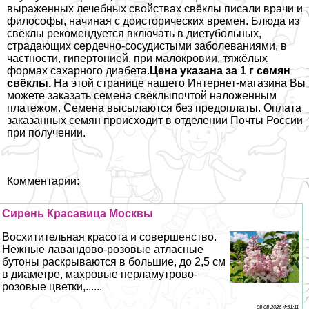
выраженных лечебных свойствах свёклы писали врачи и
философы, начиная с доисторических времен. Блюда из
свёклы рекомендуется включать в диетубольных,
страдающих сердечно-сосудистыми заболеваниями, в
частности, гипертонией, при малокровии, тяжёлых
формах сахарного диабета.
Цена указана за 1 г семян
свёклы.
На этой странице нашего Интернет-магазина Вы
можете заказать семена свёклыпочтой наложенным
платежом. Семена высылаются без предоплаты. Оплата
заказанных семян происходит в отделении Почты России
при получении.
Комментарии:
Сирень Красавица Москвы
Восхитительная красота и совершенство.
Нежные лавандово-розовые атласные
бутоны раскрываются в большие, до 2,5 см
в диаметре, махровые перламутрово-
розовые цветки,......
08 08 2026 4:51:11