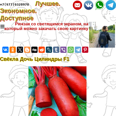
Лучшее.
+7(977)9328978
Экономное.
Доступное
≡
Рюкзак со светящимся экраном, на
который можно закачать свою картинку
Свёкла Дочь Цилиндры F1