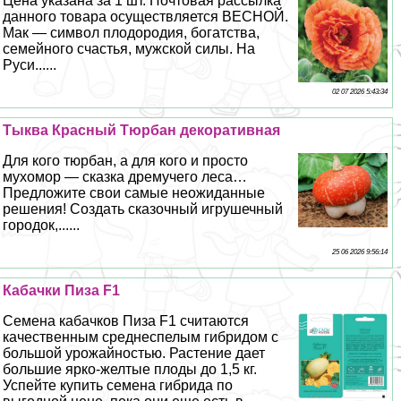
Цена указана за 1 шт. Почтовая рассылка
данного товара осуществляется ВЕСНОЙ.
Мак — символ плодородия, богатства,
семейного счастья, мужской силы. На
Руси......
02 07 2026 5:43:34
Тыква Красный Тюрбан декоративная
Для кого тюрбан, а для кого и просто
мухомор — сказка дремучего леса…
Предложите свои самые неожиданные
решения! Создать сказочный игрушечный
городок,......
25 06 2026 9:56:14
Кабачки Пиза F1
Семена кабачков Пиза F1 считаются
качественным среднеспелым гибридом с
большой урожайностью. Растение дает
большие ярко-желтые плоды до 1,5 кг.
Успейте купить семена гибрида по