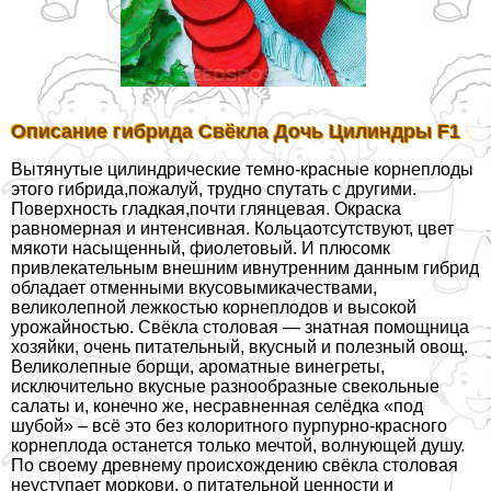
Описание гибрида Свёкла Дочь Цилиндры F1
Вытянутые цилиндрические темно-красные корнеплоды
этого гибрида,пожалуй, трудно спутать с другими.
Поверхность гладкая,почти глянцевая. Окраска
равномерная и интенсивная. Кольцаотсутствуют, цвет
мякоти насыщенный, фиолетовый. И плюсомк
привлекательным внешним ивнутренним данным гибрид
обладает отменными вкусовымикачествами,
великолепной лежкостью корнеплодов и высокой
урожайностью. Свёкла столовая — знатная помощница
хозяйки, очень питательный, вкусный и полезный овощ.
Великолепные борщи, ароматные винегреты,
исключительно вкусные разнообразные свекольные
салаты и, конечно же, несравненная селёдка «под
шубой» – всё это без колоритного пурпурно-красного
корнеплода останется только мечтой, волнующей душу.
По своему древнему происхождению свёкла столовая
неуступает моркови, о питательной ценности и