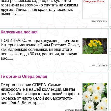
всех российских садоводов. Куст этой
гортензии невозможно спутать ни с каким
другим. Уникальная красота увесистых
пышных......
28 07 2026 4:40:28
Калужница лесная
НОВИНКА! Саженцы калужницы почтой в
Интернет-магазине «Сады России» Яркие,
как маленькие солнышки, цветки этого
невысокого, до 30 см, растения, порадуют
вас......
27 07 2026 12:15:30
Ге opгины Опера белая
Ге opгины серии ОПЕРА. Самые
низкорослые в нашей коллекции. Цветы
необычайно изящные, как тонкий фарфор.
Окраска от чисто белой до бархатисто-
вишнёвой. Диаметр......
25 07 2026 18:30:53