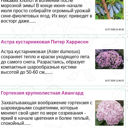
Никаких хлопот и волнений после
морозной зимы! В конце июня–начале
июля просто собирайте огромный урожай
сине-фиолетовых ягод. Их вкус приведет в
восторг даже......
19 07 2026 21:40:36
Астра кустарниковая Питер Харрисон
Астра кустарниковая (Aster dumosus)
сохраняет тепло и краски уходящего лета
до самого снега. Разрастаясь, образует
компактные шарообразные кустики
высотой до 50-60 см,......
18 07 2026 12:46:25
Гортензия крупнолистная Авангард
Захватывающая воображение гортензия с
шаровидными соцветиями, которые
меняют свой цвет по мере созревания -
яркий в начале цветения и более теплый,
спокойный......